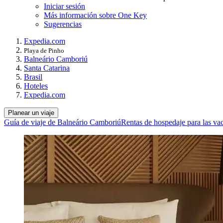
Iniciar sesión
Más información sobre One Key
Sugerencias
Expedia.com
Playa de Pinho
Balneário Camboriú
Santa Catarina
Brasil
Hoteles
Expedia.com
Planear un viaje
Guía de viaje de Balneário Camboriú
Rentas de hospedaje para las v