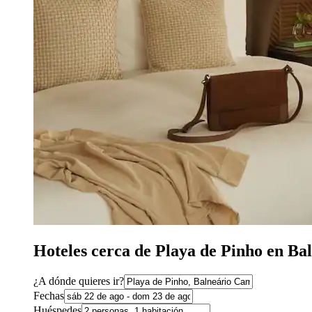
Hoteles cerca de Playa de Pinho en B
¿A dónde quieres ir?
Fechas
Huéspedes