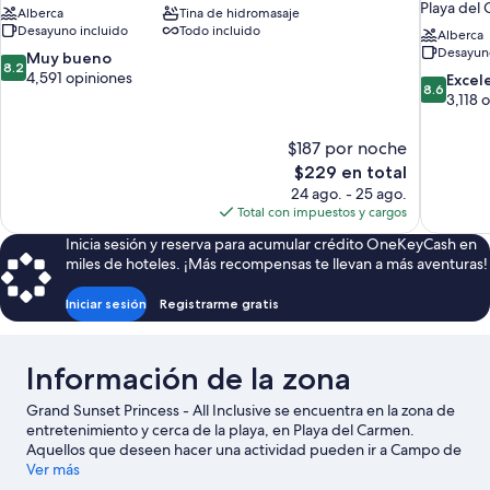
Playa del
Alberca
Tina de hidromasaje
Desayuno incluido
Todo incluido
Alberca
Desayuno
8.2
Muy bueno
8.2
de
4,591 opiniones
8.6
Excel
8.6
10,
de
3,118 
Muy
10,
bueno,
Excelente
$187 por noche
4,591
3,118
El
$229 en total
opiniones
opiniones
precio
24 ago. - 25 ago.
actual
Total con impuestos y cargos
es
Inicia sesión y reserva para acumular crédito OneKeyCash en
de
miles de hoteles. ¡Más recompensas te llevan a más aventuras!
$229
Iniciar sesión
Registrarme gratis
Información de la zona
Grand Sunset Princess - All Inclusive se encuentra en la zona de
entretenimiento y cerca de la playa, en Playa del Carmen.
Aquellos que deseen hacer una actividad pueden ir a Campo de
golf El Camaleón Mayakoba y Parque temático Xplor, mientras
Ver más
que quienes quieran apreciar la belleza natural de la zona