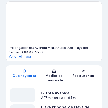
pueden visitar Parque ecológico Tres Ríos y Playa principal de
Playa del Carmen. ¿Viajas con niños? No te pierdas Parque
temático ecológico Xcaret, o asiste a un evento o partido en
Estadio Mario Villanueva Madrid.
Visita nuestra guía de Playa del
Carmen
Ver más resorts en Playa del Carmen
Prolongación 5ta Avenida Mza 20 Lote 006, Playa del
Carmen, QROO, 77710
Ver en el mapa
Sección del mapa
Qué hay cerca
Medios de
Restaurantes
transporte
Quinta Avenida
A 17 min en auto
- 6.1 mi
Playa principal de Playa del