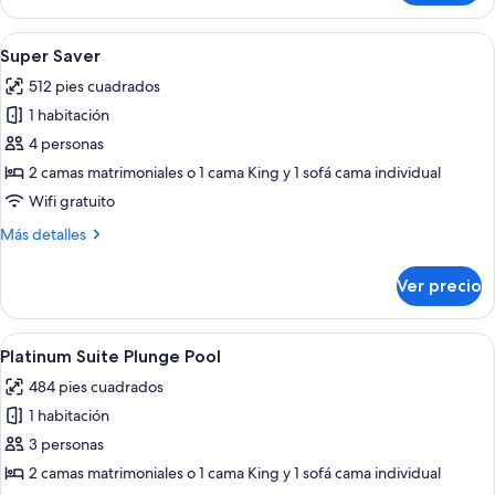
Room
Premium
Abrir
Un dormitorio moderno con una cama g
4
with
Super Saver
todas
Garden
512 pies cuadrados
View
las
1 habitación
fotos
de
4 personas
Super
2 camas matrimoniales o 1 cama King y 1 sofá cama individual
Saver
Wifi gratuito
Más
Más detalles
detalles
sobre
Ver precio
Super
Saver
Abrir
Una habitación de hotel moderna con 
7
Platinum Suite Plunge Pool
todas
484 pies cuadrados
las
1 habitación
fotos
de
3 personas
Platinum
2 camas matrimoniales o 1 cama King y 1 sofá cama individual