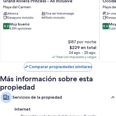
Grand
Occiden
Grand Riviera Princess - All Inclusive
Occiden
Riviera
at
Playa del Carmen
Playa d
Princess
Xcaret
Alberca
Tina de hidromasaje
En una
-
Destinat
Desayuno incluido
Todo incluido
Desayu
All
-
Inclusive
All
8.2
8.4
Muy bueno
Muy
8.2
8.4
Playa
Inclusiv
de
de
4,591 opiniones
5,62
del
Playa
10,
10,
Carmen
del
Muy
Muy
$187 por noche
Carmen
bueno,
bueno,
4,591
El
5,624
$229 en total
opiniones
precio
opinion
24 ago. - 25 ago.
actual
Total con impuestos y cargos
es
de
Comparar propiedades similares
$229
Más información sobre esta
propiedad
Servicios de la propiedad
Internet