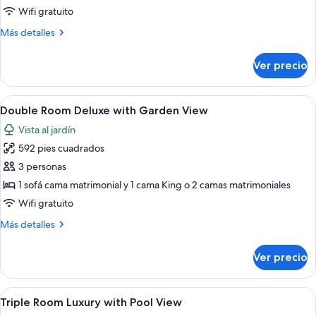
Villa
Wifi gratuito
Suite
Más
Más detalles
detalles
sobre
Ver precio
Laguna
Villa
Suite
Abrir
Artículos del minibar gratis y caja de 
4
Double Room Deluxe with Garden View
todas
Vista al jardín
las
592 pies cuadrados
fotos
de
3 personas
Double
1 sofá cama matrimonial y 1 cama King o 2 camas matrimoniales
Room
Wifi gratuito
Deluxe
Más
Más detalles
with
detalles
Garden
sobre
Ver precio
Double
View
Room
Deluxe
Abrir
Habitación de hotel con cama, pared de
4
with
Triple Room Luxury with Pool View
todas
Garden