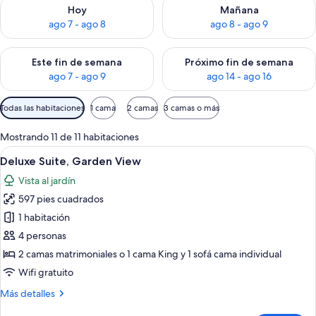
Consulta la disponibilidad para hoy ago 7 - ago 8
Consulta la disponibilidad pa
Hoy
Mañana
ago 7 - ago 8
ago 8 - ago 9
Consulta la disponibilidad para este fin de semana ago 7 - ag
Consulta la disponibilidad par
Este fin de semana
Próximo fin de semana
ago 7 - ago 9
ago 14 - ago 16
Filtros
Todas las habitaciones
1 cama
2 camas
3 camas o más
disponibles
para
Mostrando 11 de 11 habitaciones
las
Abrir
Una habitación de hotel moderna con u
5
Deluxe Suite, Garden View
habitaciones
todas
Vista al jardín
las
597 pies cuadrados
fotos
de
1 habitación
Deluxe
4 personas
Suite,
2 camas matrimoniales o 1 cama King y 1 sofá cama individual
Garden
Wifi gratuito
View
Más
Más detalles
detalles