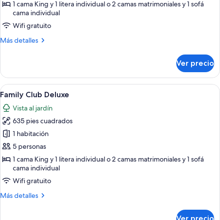
Family
1 cama King y 1 litera individual o 2 camas matrimoniales y 1 sofá
cama individual
Club
Room
Wifi gratuito
-
Más
Más detalles
Pool
detalles
sobre
Access,
Ver precio
Family
Pool
Club
View
Room
Abrir
Habitación de hotel con una cama grand
6
-
Family Club Deluxe
todas
Pool
Vista al jardín
Access,
las
Pool
635 pies cuadrados
fotos
View
de
1 habitación
Family
5 personas
Club
1 cama King y 1 litera individual o 2 camas matrimoniales y 1 sofá
Deluxe
cama individual
Wifi gratuito
Más
Más detalles
detalles
sobre
Ver precio