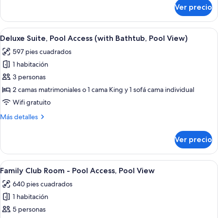
sobre
Ver precio
Deluxe
Suite,
Garden
Abrir
Una piscina con agua azul cristalina, 
5
View
Deluxe Suite, Pool Access (with Bathtub, Pool View)
todas
597 pies cuadrados
las
1 habitación
fotos
de
3 personas
Deluxe
2 camas matrimoniales o 1 cama King y 1 sofá cama individual
Suite,
Wifi gratuito
Pool
Más
Más detalles
Access
detalles
(with
sobre
Ver precio
Deluxe
Bathtub,
Suite,
Pool
Pool
Abrir
Un balcón con barandilla de vidrio, pis
View)
6
Access
Family Club Room - Pool Access, Pool View
todas
(with
640 pies cuadrados
Bathtub,
las
Pool
1 habitación
fotos
View)
de
5 personas