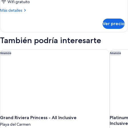
Suite
Wifi gratuito
Plunge
Más
Más detalles
Pool
detalles
sobre
Ver precio
Platinum
Suite
Plunge
También podría interesarte
Pool
Grand Riviera Princess - All Inclusive
Platinum 
Anuncio
Anuncio
Grand Riviera Princess - All Inclusive
Platinum
Inclusive
Playa del Carmen