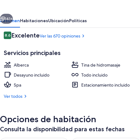
Princess
-
erior
Siguiente
All
141+
Resumen
Habitaciones
Ubicación
Políticas
Inclusive
Opiniones
Excelente
8.6
Ver las 670 opiniones
8.6 de 10,
Servicios principales
Alberca
Tina de hidromasaje
Desayuno incluido
Todo incluido
Spa
Estacionamiento incluido
Exterior
Ver todos
Opciones de habitación
Consulta la disponibilidad para estas fechas