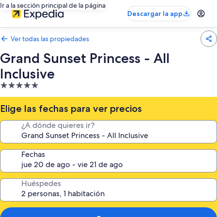
Ir a la sección principal de la página
Descargar la app
Ver todas las propiedades
Grand Sunset Princess - All
Inclusive
Propiedad
de
5.0
Elige las fechas para ver precios
estrellas
¿A dónde quieres ir?
Fechas
Huéspedes