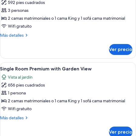
592 pies cuadrados
View
las
3 personas
fotos
de
2 camas matrimoniales o 1 cama King y 1 sofá cama matrimonial
Triple
Wifi gratuito
Room
Más
Más detalles
Luxury
detalles
with
sobre
Ver precio
Triple
Pool
Room
View
Luxury
Abrir
Artículos del minibar gratis y caja de 
3
with
Single Room Premium with Garden View
todas
Pool
Vista al jardín
View
las
656 pies cuadrados
fotos
de
1 persona
Single
2 camas matrimoniales o 1 cama King y 1 sofá cama matrimonial
Room
Wifi gratuito
Premium
Más
Más detalles
with
detalles
Garden
sobre
Ver precio
Single
View