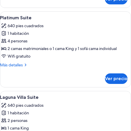
Family
Club
Deluxe
Abrir
Un dormitorio moderno con una cama g
10
Platinum Suite
todas
640 pies cuadrados
las
1 habitación
fotos
de
4 personas
Platinum
2 camas matrimoniales o 1 cama King y 1 sofá cama individual
Suite
Wifi gratuito
Más
Más detalles
detalles
sobre
Ver precio
Platinum
Suite
Abrir
Un dormitorio moderno con una cama 
9
Laguna Villa Suite
todas
640 pies cuadrados
las
1 habitación
fotos
de
2 personas
Laguna
1 cama King