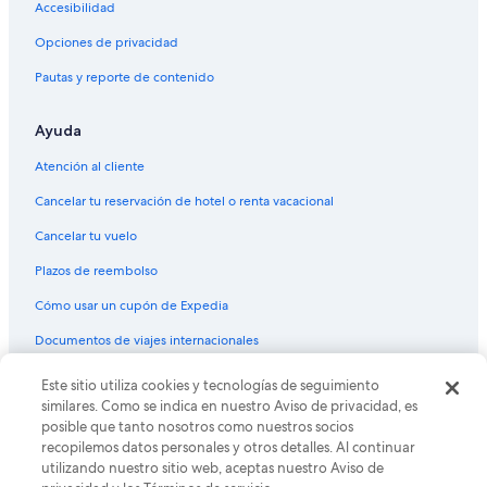
Hoteles con alberca en Culebra
Accesibilidad
Hoteles con restaurante en Culebra
Opciones de privacidad
Hoteles con vista al mar en Culebra
Pautas y reporte de contenido
Hoteles con vista en Culebra
Ayuda
Hoteles de senderismo en Culebra
Hoteles que aceptan mascotas en Culebra
Atención al cliente
Marriott Hotels & Resorts en Culebra
Cancelar tu reservación de hotel o renta vacacional
Vacaciones solo para adultos en Culebra
Cancelar tu vuelo
Hoteles en Culebra
Plazos de reembolso
Villas en Culebra
Cómo usar un cupón de Expedia
Casas de campo en Isla Luis Peña
Documentos de viajes internacionales
B&B en Vieques
Este sitio utiliza cookies y tecnologías de seguimiento
© 2026 Expedia, Inc., una empresa de Expedia Group. Todos los
Cabañas en Vieques
derechos reservados. Expedia y el logo de Expedia son marcas
similares. Como se indica en nuestro Aviso de privacidad, es
registradas o marcas comerciales de Expedia, Inc. CST# 2029030-50.
Campings en Vieques
posible que tanto nosotros como nuestros socios
recopilemos datos personales y otros detalles. Al continuar
Casas de campo en Vieques
utilizando nuestro sitio web, aceptas nuestro Aviso de