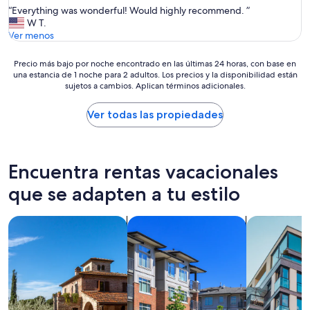
“
“Everything was wonderful! Would highly recommend. ”
r
10,
E
W T.
o
Excepcional,
v
Ver menos
m
(12
e
t
opiniones)
r
h
Precio
Precio más bajo por noche encontrado en las últimas 24 horas, con base en
y
e
una estancia de 1 noche para 2 adultos. Los precios y la disponibilidad están
más
t
p
sujetos a cambios. Aplican términos adicionales.
bajo
h
r
por
i
o
noche
Ver todas las propiedades
n
p
encontrado
g
e
en
w
r
las
a
t
últimas
Encuentra rentas vacacionales
s
y
24
w
.
horas,
que se adapten a tu estilo
o
T
con
n
h
base
d
Buscar villas
Buscar condominios
Buscar depa
e
en
e
i
una
r
n
estancia
f
t
de
u
e
1
l
r
noche
!
i
para
W