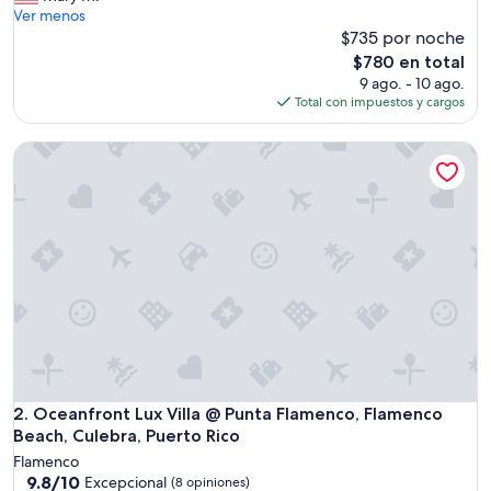
o
Ver menos
s
$735 por noche
t
El
$780 en total
w
precio
9 ago. - 10 ago.
a
actual
Total con impuestos y cargos
s
es
a
de
Oceanfront Lux Villa @ Punta Flamenco, Flamenco Beach, Cu
m
$780
a
z
i
n
g
,
s
u
r
p
a
s
s
Oceanfront Lux Villa @ Punta Flamenco, Flamenco Beach, Cu
2. Oceanfront Lux Villa @ Punta Flamenco, Flamenco
e
Beach, Culebra, Puerto Rico
d
Flamenco
o
9.8
9.8/10
Excepcional
(8 opiniones)
n