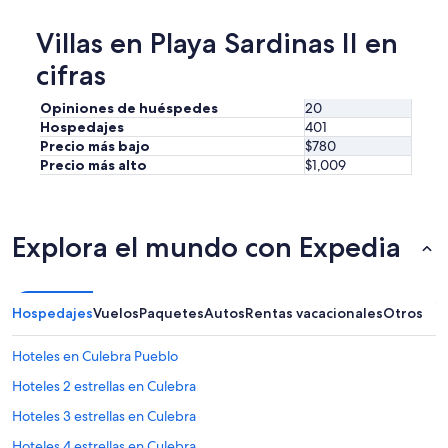
p
e
Villas en Playa Sardinas II en
r
i
cifras
e
n
Opiniones de huéspedes
20
c
Hospedajes
401
e
Precio más bajo
$780
.
Precio más alto
$1,009
O
u
r
o
n
Explora el mundo con Expedia
e
-
w
e
Hospedajes
Vuelos
Paquetes
Autos
Rentas vacacionales
Otros
e
k
Hoteles en Culebra Pueblo
s
t
Hoteles 2 estrellas en Culebra
a
Hoteles 3 estrellas en Culebra
y
w
Hoteles 4 estrellas en Culebra