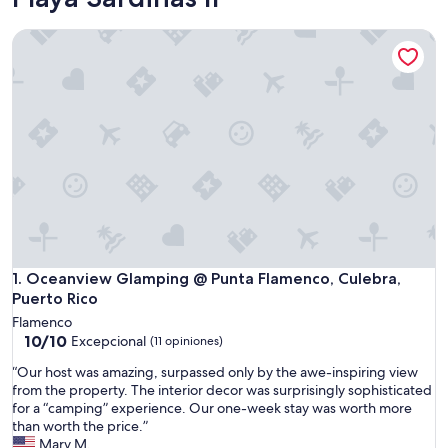
Oceanview Glamping @ Punta Flamenco, Culebra, Puerto Ri
Oceanview Glamping @ Punta Flamenco, Culebra, Puerto Ri
1. Oceanview Glamping @ Punta Flamenco, Culebra,
Puerto Rico
Flamenco
10.0
10/10
Excepcional
(11 opiniones)
de
“
“Our host was amazing, surpassed only by the awe-inspiring view
10,
O
from the property. The interior decor was surprisingly sophisticated
Excepcional,
u
for a “camping” experience. Our one-week stay was worth more
(11
r
than worth the price.”
opiniones)
h
Mary M.