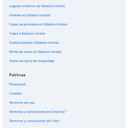
Hilton Hotels en Culebra
i
Lugares turísticos de Estados Unidos
c
Hoteles de golf en Culebra
e
Hoteles en Estados Unidos
Hoteles para ir de compras en Culebra
.
”
Casas vacacionales en Estados Unidos
Hoteles todo incluido en Culebra
Viajes a Estados Unidos
Hoteles de ski en Culebra
Hoteles de negocios en Culebra
Vuelos baratos a Estados Unidos
Hoteles en la playa en Culebra
Renta de autos en Estados Unidos
Hoteles familiares en Culebra
Todos los tipos de hospedaje
Hoteles románticos en Culebra
Políticas
Hoteles boutique en Culebra
Privacidad
Hoteles cerca de la catedral en Culebra
Cookies
Hoteles cerca del acuario en Culebra
Hoteles con bar en Culebra
Términos de uso
Hoteles con estacionamiento en Culebra
Términos y condiciones de One Key™
Hoteles con guardería en Culebra
Términos y condiciones de Vrbo