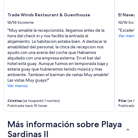
h
i
s
Trade Winds Restaurant & Guesthouse
El Naveg
t
10/10
Excelente
10/10
Excel
i
c
"Muy amable la recepcionista, llegamos antes de la
"Excelente
a
hora del check in y nos facilito la entrada al
Ver meno
t
alojamiento. La habitacion estaba bien. A destacar la
e
amabilidad del personal, la chica de recepcion nos
d
ayudo con una averia del coche que Habiamos
f
alquilado con una empresa externa. En el bar del
o
hotel està guay. Aunque fuimos en temporada baja y
r
estaria guay que hubieramos tenido música y mas
a
ambiente. Tambien el barman de rastas Muy amable!
“
Las vistas Muy guays!"
c
Ver menos
a
m
p
Cristina
(se hospedó 1 noches)
Pilar
(se ho
Publicada hace 15 horas
Publicada h
i
n
g
Más información sobre Playa
”
e
Sardinas II
x