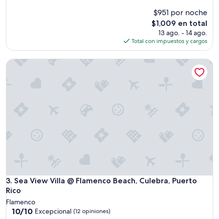
de
l
$951 por noche
10,
y
Excepcional,
El
$1,009 en total
b
(8
precio
13 ago. - 14 ago.
y
opiniones)
actual
Total con impuestos y cargos
t
es
h
de
e
Sea View Villa @ Flamenco Beach, Culebra, Puerto Rico
$1,009
a
w
e
-
i
n
s
p
i
r
i
n
g
Sea View Villa @ Flamenco Beach, Culebra, Puerto Rico
3. Sea View Villa @ Flamenco Beach, Culebra, Puerto
v
Rico
i
e
Flamenco
w
10.0
10/10
Excepcional
(12 opiniones)
f
de