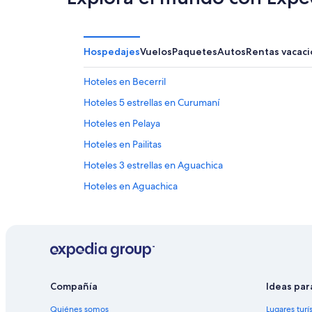
Hospedajes
Vuelos
Paquetes
Autos
Rentas vacaci
Hoteles en Becerril
Hoteles 5 estrellas en Curumaní
Hoteles en Pelaya
Hoteles en Pailitas
Hoteles 3 estrellas en Aguachica
Hoteles en Aguachica
Hoteles en San Martín
Hoteles en Chimichagua
Hoteles 3 estrellas en Gamarra
Hoteles en Gamarra
Compañía
Ideas par
Quiénes somos
Lugares turí