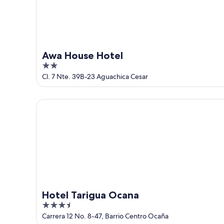
-
16
ago
Awa House Hotel
2
out
Cl. 7 Nte. 39B-23 Aguachica Cesar
of
5
Hotel Tarigua Ocana
Hotel Tarigua Ocana
3.5
out
Carrera 12 No. 8-47, Barrio Centro Ocaña