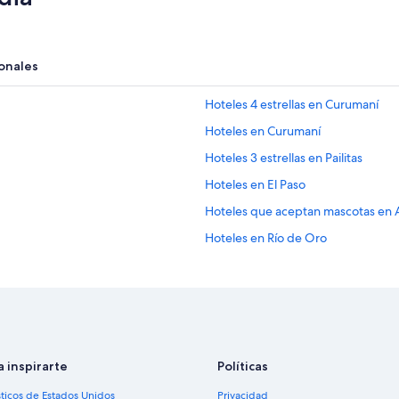
onales
Hoteles 4 estrellas en Curumaní
Hoteles en Curumaní
Hoteles 3 estrellas en Pailitas
Hoteles en El Paso
Hoteles que aceptan mascotas en 
Hoteles en Río de Oro
Hoteles en Chiriguana
Hoteles en La Gloria
Hoteles 4 estrellas en Gamarra
a inspirarte
Políticas
sticos de Estados Unidos
Privacidad