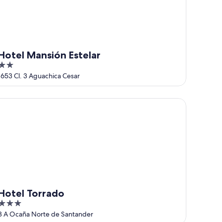
Hotel Mansión Estelar
2
out
1653 Cl. 3 Aguachica Cesar
of
5
tel Torrado
Hotel Torrado
3
out
8 A Ocaña Norte de Santander