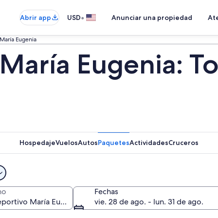
•
Abrir app
USD
Anunciar una propiedad
Ate
 María Eugenia
María Eugenia: To
Hospedaje
Vuelos
Autos
Paquetes
Actividades
Cruceros
no
Fechas
vie. 28 de ago. - lun. 31 de ago.