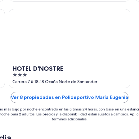
of
5
HOTEL D'NOSTRE
HOTEL D'NOSTRE
3
out
Carrera 7 # 18-18 Ocaña Norte de Santander
of
5
Ver 8 propiedades en Polideportivo María Eugenia
io más bajo por noche encontrado en las últimas 24 horas, con base en una estanc
 noche para 2 adultos. Los precios y la disponibilidad están sujetos a cambios. Aplic
términos adicionales.
dia