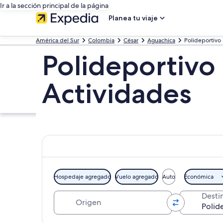
Ir a la sección principal de la página
Planea tu viaje
América del Sur
Colombia
César
Aguachica
Polideportivo
Polideportivo 
Actividades
Hospedaje agregado
Vuelo agregado
Auto
Económica
Origen
Desti