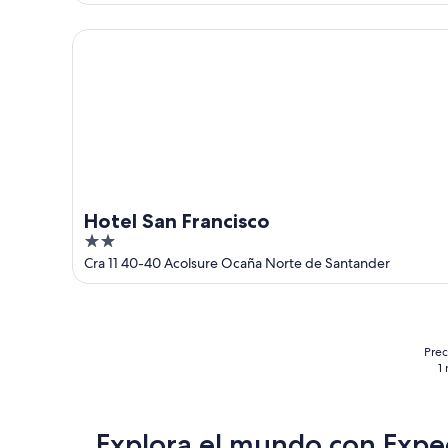
of
5
Hotel San Francisco
Hotel San Francisco
2
out
Cra 11 40-40 Acolsure Ocaña Norte de Santander
of
5
Prec
1
Explora el mundo con Expe