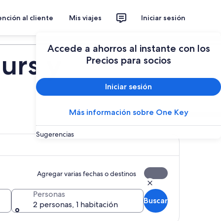
nción al cliente
Mis viajes
Iniciar sesión
Planear un viaje
Accede a ahorros al instante con los
urs y
Precios para socios
Iniciar sesión
Más información sobre One Key
Sugerencias
Agregar varias fechas o destinos
Personas
Buscar
2 personas, 1 habitación