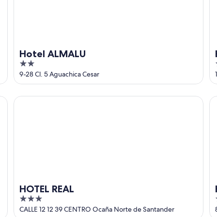
Hotel ALMALU
2
out
9-28 Cl. 5 Aguachica Cesar
of
5
HOTEL REAL
Ho
HOTEL REAL
3
out
CALLE 12 12 39 CENTRO Ocaña Norte de Santander