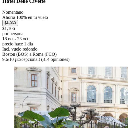
Hotel Delle Civette
Nomentano
Ahorra 100% en tu vuelo
$1,960
$1,106
por persona
18 oct - 23 oct
precio hace 1 día
Incl. vuelo redondo
Boston (BOS) a Roma (FCO)
9.6
/
10
¡Excepcional! (314 opiniones)