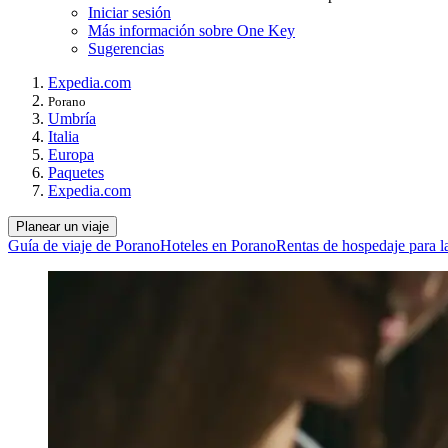
Iniciar sesión
Más información sobre One Key
Sugerencias
Expedia.com
Porano
Umbría
Italia
Europa
Paquetes
Expedia.com
Planear un viaje
Guía de viaje de Porano
Hoteles en Porano
Rentas de hospedaje para l