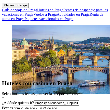
Planear un viaje
Guía de viaje de Praga
Hoteles en Praga
Rentas de hospedaje para las
vacaciones en Praga
Vuelos a Praga
Actividades en Praga
Renta de
autos en Praga
Paquetes vacacionales en Praga
Hoteles con casino en Praga
Selecciona las fechas para ver las mejores ofertas
¿A dónde quieres ir?
Fechas