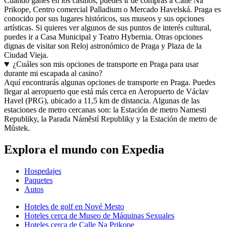
Cuando ganes en los casinos, puedes ir de compras a Calle Na
Prikope, Centro comercial Palladium o Mercado Havelská. Praga es
conocido por sus lugares históricos, sus museos y sus opciones
artísticas. Si quieres ver algunos de sus puntos de interés cultural,
puedes ir a Casa Municipal y Teatro Hybernia. Otras opciones
dignas de visitar son Reloj astronómico de Praga y Plaza de la
Ciudad Vieja.
¿Cuáles son mis opciones de transporte en Praga para usar
durante mi escapada al casino?
Aquí encontrarás algunas opciones de transporte en Praga. Puedes
llegar al aeropuerto que está más cerca en Aeropuerto de Václav
Havel (PRG), ubicado a 11,5 km de distancia. Algunas de las
estaciones de metro cercanas son: la Estación de metro Namesti
Republiky, la Parada Náměstí Republiky y la Estación de metro de
Můstek.
Explora el mundo con Expedia
Hospedajes
Paquetes
Autos
Hoteles de golf en Nové Mesto
Hoteles cerca de Museo de Máquinas Sexuales
Hoteles cerca de Calle Na Prikope