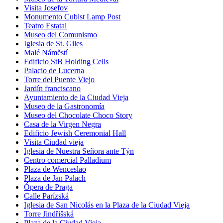
Visita Josefov
Monumento Cubist Lamp Post
Teatro Estatal
Museo del Comunismo
Iglesia de St. Giles
Malé Náměstí
Edificio StB Holding Cells
Palacio de Lucerna
Torre del Puente Viejo
Jardín franciscano
Ayuntamiento de la Ciudad Vieja
Museo de la Gastronomía
Museo del Chocolate Choco Story
Casa de la Virgen Negra
Edificio Jewish Ceremonial Hall
Visita Ciudad vieja
Iglesia de Nuestra Señora ante Týn
Centro comercial Palladium
Plaza de Wenceslao
Plaza de Jan Palach
Ópera de Praga
Calle Parízská
Iglesia de San Nicolás en la Plaza de la Ciudad Vieja
Torre Jindřišská
Plaza de la Ciudad Vieja