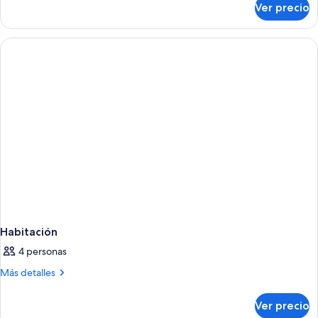
Ver precio
Habitación
Habitación
4 personas
Más
Más detalles
detalles
sobre
Ver precio
Habitación