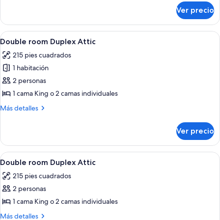
sobre
Ver precio
Habitación
doble
Deluxe
Abrir
Una habitación con un escritorio de m
9
Double room Duplex Attic
todas
215 pies cuadrados
las
1 habitación
fotos
de
2 personas
Double
1 cama King o 2 camas individuales
room
Más
Más detalles
Duplex
detalles
Attic
sobre
Ver precio
Double
room
Duplex
Abrir
Baño | Amenidades de baño de diseñado
3
Attic
Double room Duplex Attic
todas
215 pies cuadrados
las
2 personas
fotos
de
1 cama King o 2 camas individuales
Double
Más
Más detalles