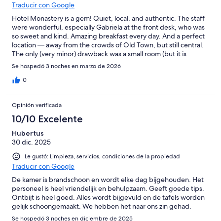
Traducir con Google
Hotel Monastery is a gem! Quiet, local, and authentic. The staff
were wonderful, especially Gabriela at the front desk, who was
so sweet and kind. Amazing breakfast every day. And a perfect
location — away from the crowds of Old Town, but still central.
The only (very minor) drawback was a small room (but it is
Europe) and lots of stairs (which the hotel is very up front about).
Se hospedó 3 noches en marzo de 2026
I’d stay again!
0
Opinión verificada
10/10 Excelente
Hubertus
30 dic. 2025
Le gustó: Limpieza, servicios, condiciones de la propiedad
Traducir con Google
De kamer is brandschoon en wordt elke dag bijgehouden. Het
personeel is heel vriendelijk en behulpzaam. Geeft goede tips.
Ontbijt is heel goed. Alles wordt bijgevuld en de tafels worden
gelijk schoongemaakt. We hebben het naar ons zin gehad.
Se hospedó 3 noches en diciembre de 2025