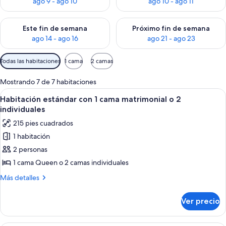
ago 9 - ago 10
ago 10 - ago 11
Consulta la disponibilidad para este fin de semana ago 14 - ag
Consulta la disponibilidad pa
Este fin de semana
Próximo fin de semana
ago 14 - ago 16
ago 21 - ago 23
Filtros
Todas las habitaciones
1 cama
2 camas
disponibles
para
Mostrando 7 de 7 habitaciones
las
Abrir
Una habitación de hotel con una cama 
8
Habitación estándar con 1 cama matrimonial o 2
habitaciones
todas
individuales
las
215 pies cuadrados
fotos
1 habitación
de
2 personas
Habitación
estándar
1 cama Queen o 2 camas individuales
con
Más
Más detalles
1
detalles
sobre
cama
Ver precio
Habitación
matrimonial
estándar
o
con