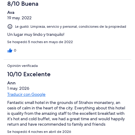
de
8/10 Buena
opiniones
2
456
de
Ava
opiniones
19 may. 2022
456
opiniones
Le gustó: Limpieza, servicio y personal, condiciones de la propiedad
Un lugar muy lindo y tranquilo!
Se hospedó 5 noches en mayo de 2022
0
Opinión verificada
10/10 Excelente
Ann
1 may. 2026
Traducir con Google
Fantastic small hotel in the grounds of Strahov monastery, an
oasis of calm in the heart of the city. Everything about this hotel
is quality from the amazing staff to the excellent breakfast with
it’s hot and cold buffet, we had a great time and would happily
return and have recommended to family and friends
Se hospedó 4 noches en abril de 2026