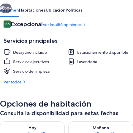
erior
Siguiente
50+
Resumen
Habitaciones
Ubicación
Políticas
Opiniones
Excepcional
9.6
Ver las 456 opiniones
9.6 de 10,
Servicios principales
Desayuno incluido
Estacionamiento disponible
Servicios ejecutivos
Lavandería
Servicio de limpieza
Desayuno buffet incluido todos los dí
Ver todos
Opciones de habitación
Consulta la disponibilidad para estas fechas
Consulta la disponibilidad para hoy ago 9 - ago 10
Consulta la disponibilidad par
Hoy
Mañana