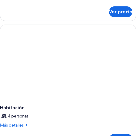
room
detalles
sobre
Duplex
Ver precio
Double
Attic
room
Duplex
Attic
Habitación
4 personas
Más
Más detalles
detalles
sobre