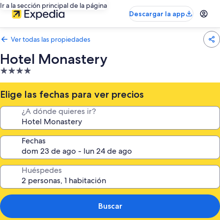
Ir a la sección principal de la página
Descargar la app
Ver todas las propiedades
Hotel Monastery
Propiedad
de
4.0
Elige las fechas para ver precios
estrellas
¿A dónde quieres ir?
Fechas
Huéspedes
Buscar