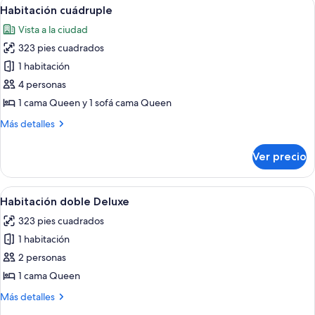
Abrir
Una habitación de hotel moderna con 
14
2
1
Habitación cuádruple
todas
cama
individuales
Vista a la ciudad
matrimonial
las
o
323 pies cuadrados
fotos
2
de
1 habitación
individuales
Habitación
4 personas
cuádruple
1 cama Queen y 1 sofá cama Queen
Más
Más detalles
detalles
sobre
Ver precio
Habitación
cuádruple
Abrir
Un dormitorio con una cama grande, un
8
Habitación doble Deluxe
todas
323 pies cuadrados
las
1 habitación
fotos
de
2 personas
Habitación
1 cama Queen
doble
Más
Más detalles
Deluxe
detalles