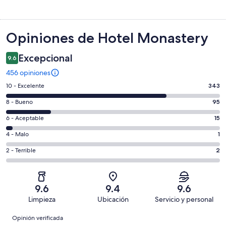
Opiniones
Opiniones de Hotel Monastery
Excepcional
9.6
456 opiniones
Puntuación
10 - Excelente
343
de
Puntuación
8 - Bueno
95
10,
de
es
Puntuación
6 - Aceptable
15
8,
decir,
de
es
Puntuación
4 - Malo
1
Excelente.
6,
decir,
de
Basada
es
Puntuación
2 - Terrible
2
Bueno.
4,
en
decir,
de
Basada
es
343
Aceptable.
2,
en
decir,
de
Basada
es
95
Malo.
9.6
9.4
9.6
456
en
decir,
de
Basada
Limpieza
Ubicación
Servicio y personal
opiniones
15
Terrible.
456
en
Opiniones
de
Basada
opiniones
Opinión verificada
1
456
en