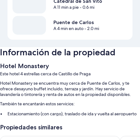
Catedral de San Vito
A 11 min a pie
- 0.6 mi
Puente de Carlos
A 4 min en auto
- 2.0 mi
Información de la propiedad
Hotel Monastery
Este hotel 4 estrellas cerca de Castillo de Praga
Hotel Monastery se encuentra muy cerca de Puente de Carlos, y te
ofrece desayuno buffet incluido, terraza y jardín. Hay servicio de
lavandería o tintorería y renta de autos en la propiedad disponibles.
También te encantarán estos servicios:
Estacionamiento (con cargo), traslado de ida y vuelta al aeropuerto
(con cargo) y servicio de concierge
Propiedades similares
Café o té en el lobby, asistencia para compra de tours o entradas y
no se permite fumar en la propiedad
Hotel Savoy
Hotel Go