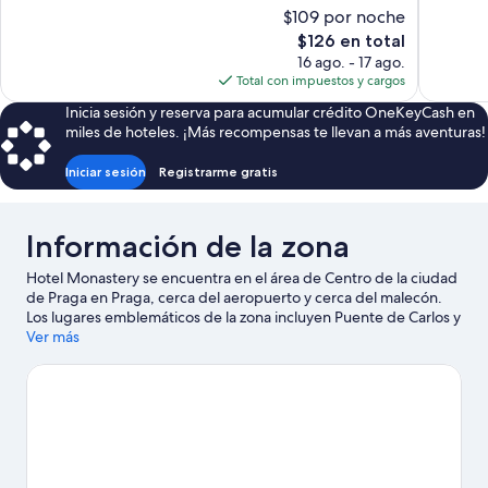
10,
Excelente
$109 por noche
Excepcional,
1,035
El
$126 en total
637
opiniones
precio
16 ago. - 17 ago.
opiniones
actual
Total con impuestos y cargos
es
Inicia sesión y reserva para acumular crédito OneKeyCash en
de
miles de hoteles. ¡Más recompensas te llevan a más aventuras!
$126
Iniciar sesión
Registrarme gratis
Información de la zona
Hotel Monastery se encuentra en el área de Centro de la ciudad
de Praga en Praga, cerca del aeropuerto y cerca del malecón.
Los lugares emblemáticos de la zona incluyen Puente de Carlos y
Reloj astronómico de Praga, y los turistas que deseen aprender
Ver más
sobre la cultura pueden visitar O2 Arena. También vale la pena
conocer Acuario Sea World y Palacio de Lucerna. Encontrarás
muchas opciones para disfrutar del aire libre con actividades
como paseos a pie o ciclismo en senderos.
Visita nuestra guía de
Praga