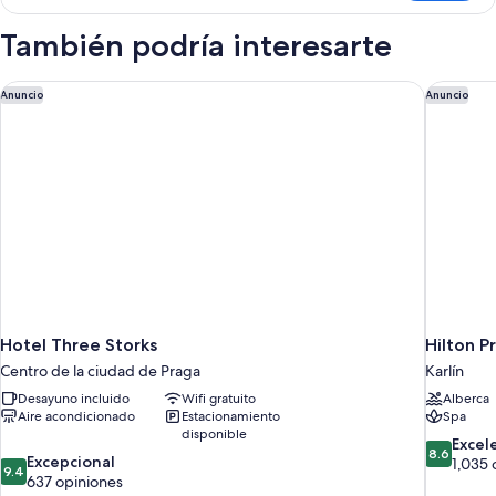
También podría interesarte
Hotel Three Storks
Hilton P
Anuncio
Anuncio
Hotel Three Storks
Hilton P
Centro de la ciudad de Praga
Karlín
Desayuno incluido
Wifi gratuito
Alberca
Aire acondicionado
Estacionamiento
Spa
disponible
8.6
Excel
8.6
9.4
Excepcional
de
1,035 
9.4
de
637 opiniones
10,