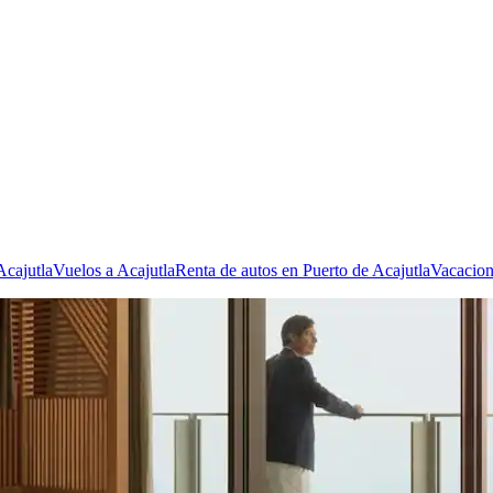
Acajutla
Vuelos a Acajutla
Renta de autos en Puerto de Acajutla
Vacacion