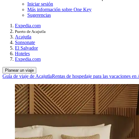
Iniciar sesión
Más información sobre One Key
Sugerencias
Expedia.com
Puerto de Acajutla
Acajutla
Sonsonate
El Salvador
Hoteles
Expedia.com
Planear un viaje
Guía de viaje de Acajutla
Rentas de hospedaje para las vacaciones en 