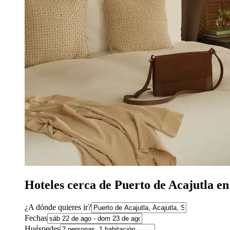
Hoteles cerca de Puerto de Acajutla en
¿A dónde quieres ir?
Fechas
Huéspedes