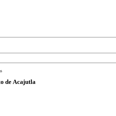
as
to de Acajutla