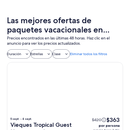
Las mejores ofertas de
paquetes vacacionales en
Puerto Ferro con vuelo + hotel
Precios encontrados en las últimas 48 horas. Haz clic en el
anuncio para ver los precios actualizados.
incluido
Duración
Estrellas
Clase
Eliminar todos los filtros
Vieques Tropical Guest House
$363
5 sept. - 8 sept.
$420
Vieques Tropical Guest
por persona