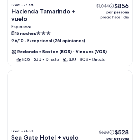
$856
19 oct. - 24 oct.
$1,044
Hacienda Tamarindo +
por persona
precio hace 1 día
vuelo
Esperanza
Propiedad
5 noches
de
-
Excepcional (261 opiniones)
9.6/10
3.0
Redondo
•
Boston (BOS) - Vieques (VQS)
estrellas
BOS - SJU
•
Directo
SJU - BOS
•
Directo
Sea Gate Hotel
$528
19 oct. - 24 oct.
$620
Sea Gate Hotel + vuelo
por persona