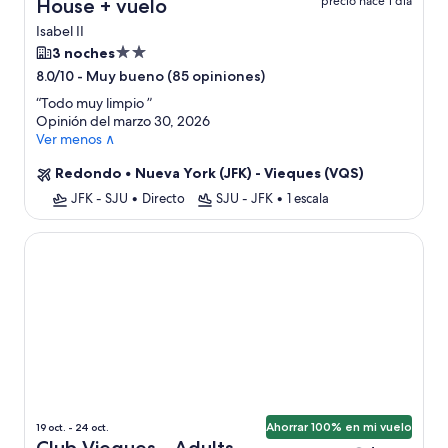
precio hace 1 día
House + vuelo
Isabel II
Propiedad
3 noches
de
-
Muy bueno (85 opiniones)
8.0/10
2.0
“
Todo muy limpio
”
estrellas
Opinión del marzo 30, 2026
Ver menos ∧
Redondo
•
Nueva York (JFK) - Vieques (VQS)
JFK - SJU
•
Directo
SJU - JFK
•
1 escala
Club Vieques - Adults Only Resort - LGBT Friendly
Ahorrar 100% en mi vuelo
19 oct. - 24 oct.