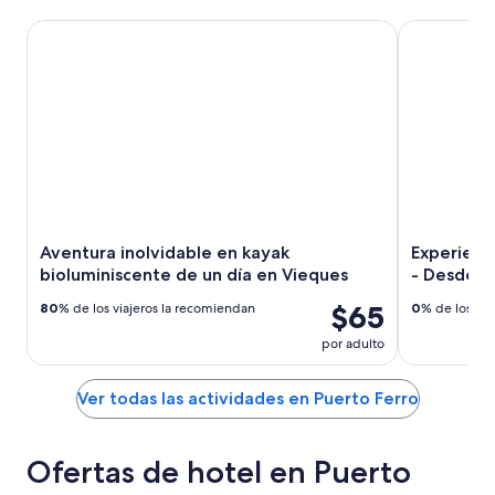
Aventura inolvidable en kayak bioluminiscente de un día e
Experiencia 
Aventura inolvidable en kayak
Experienc
bioluminiscente de un día en Vieques
- Desde P
$65
80
% de los viajeros la recomiendan
0
% de los via
por adulto
Ver todas las actividades en Puerto Ferro
Ofertas de hotel en Puerto