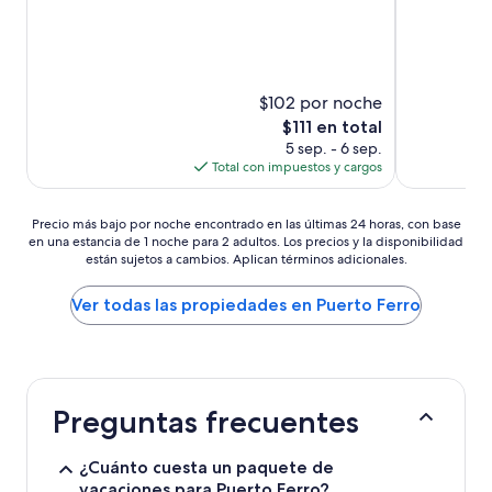
$102 por noche
El
$111 en total
precio
5 sep. - 6 sep.
actual
Total con impuestos y cargos
es
de
Precio
$111
Precio más bajo por noche encontrado en las últimas 24 horas, con base
en una estancia de 1 noche para 2 adultos. Los precios y la disponibilidad
más
están sujetos a cambios. Aplican términos adicionales.
bajo
por
noche
Ver todas las propiedades en Puerto Ferro
encontrado
en
las
últimas
24
Preguntas frecuentes
horas,
con
base
¿Cuánto cuesta un paquete de
en
vacaciones para Puerto Ferro?