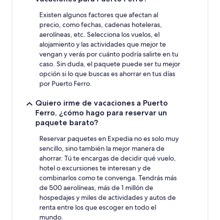
una
estancia
Existen algunos factores que afectan al
de
precio, como fechas, cadenas hoteleras,
1
aerolíneas, etc. Selecciona los vuelos, el
noche
alojamiento y las actividades que mejor te
para
vengan y verás por cuánto podría salirte en tu
2
caso. Sin duda, el paquete puede ser tu mejor
adultos.
opción si lo que buscas es ahorrar en tus días
Los
precios
por Puerto Ferro.
y
la
Quiero irme de vacaciones a Puerto
disponibilidad
Ferro, ¿cómo hago para reservar un
están
paquete barato?
sujetos
a
Reservar paquetes en Expedia no es solo muy
cambios.
sencillo, sino también la mejor manera de
Aplican
ahorrar. Tú te encargas de decidir qué vuelo,
términos
hotel o excursiones te interesan y de
adicionales.
combinarlos como te convenga. Tendrás más
de 500 aerolíneas, más de 1 millón de
hospedajes y miles de actividades y autos de
renta entre los que escoger en todo el
mundo.