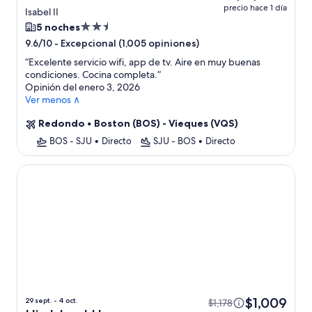
precio hace 1 día
Isabel II
Propiedad
5 noches
de
-
Excepcional (1,005 opiniones)
9.6/10
2.5
“
Excelente servicio wifi, app de tv. Aire en muy buenas
estrellas
condiciones. Cocina completa.
”
Opinión del enero 3, 2026
Ver menos ∧
Redondo
•
Boston (BOS) - Vieques (VQS)
BOS - SJU
•
Directo
SJU - BOS
•
Directo
Hix Island House
$1,009
29 sept. - 4 oct.
$1,178