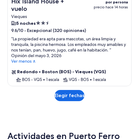
Hix Island House +
por persona
precio hace 14 horas
vuelo
Vieques
Propiedad
5 noches
de
-
Excepcional (320 opiniones)
9.6/10
2.5
“
La propiedad era apta para mascotas, un área limpia y
estrellas
tranquila, la piscina hermosa. Los empleados muy amables y
nos tenían, pan, huevo, jugo, café en la habitación.
”
Opinión del mayo 3, 2026
Ver menos ∧
Redondo
•
Boston (BOS) - Vieques (VQS)
BOS - VQS
•
1 escala
VQS - BOS
•
1 escala
Elegir fechas
Actividades en Puerto Ferro