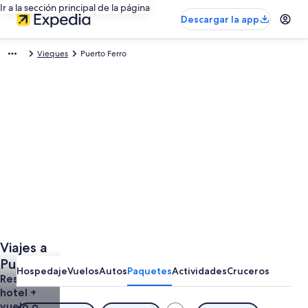
Ir a la sección principal de la página
Descargar la app
Vieques
Puerto Ferro
Viajes a
Puerto
Hospedaje
Vuelos
Autos
Paquetes
Actividades
Cruceros
Ferro
Reserva un
hotel +
Todo
vuelo o