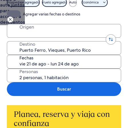
Incluido
Hospedaje agregado
Vuelo agregado
Auto
Económica
auto juntos
Vuelo +
para
Agregar varias fechas o destinos
Hotel
acceder a
descuentos
Origen
Destino
Fechas
Personas
Buscar
Planea, reserva y viaja con
confianza