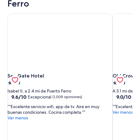
Ferro
Sea Gate Hotel
Old Crow Ho
Sea Gate Hotel
Old Crow Ho
Sea Gate Hotel
Old Crow Ho
Propiedad
Propiedad
de
de
Isabel II, a 2.4 mi de Puerto Ferro
A 3.1 mi de Pu
2.5
2.5
9.6
9.0
9.6/10
9.0/10
Excepcional
Mag
(1,005 opiniones)
de
de
estrellas
estrellas
“Excelente servicio wifi, app de tv. Aire en muy
“Excelente ”
10,
10,
buenas condiciones. Cocina completa.”
Ver menos
Excepcional,
Magnífico,
Ver menos
(1,005
(268
opiniones)
opiniones)