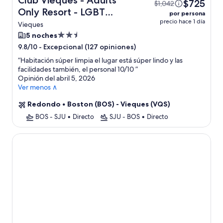
Club Vieques - Adults
$725
$1,042
Only Resort - LGBT
por persona
precio hace 1 día
Friendly + vuelo
Vieques
Propiedad
5 noches
de
-
Excepcional (127 opiniones)
9.8/10
2.5
“
Habitación súper limpia el lugar está súper lindo y las
estrellas
facilidades también, el personal 10/10
”
Opinión del abril 5, 2026
Ver menos ∧
Redondo
•
Boston (BOS) - Vieques (VQS)
BOS - SJU
•
Directo
SJU - BOS
•
Directo
Hacienda Tamarindo