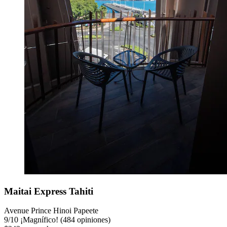
Maitai Express Tahiti
Avenue Prince Hinoi Papeete
9
/
10
¡Magnífico! (484 opiniones)