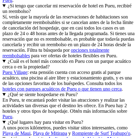
Pueu
.
¿Si tengo que cancelar mi reservación de hotel en Pueu, recibiré
un reembolso?
Sí, verás que la mayoría de las reservaciones de habitaciones son
completamente reembolsables si se cancelan antes de la fecha límite
de cancelación del hospedaje, que en casi todos los casos es un
plazo de 24 o 48 horas antes de la llegada programada. Si tienes una
reservación que no es reembolsable, es probable que todavía puedas
cancelarla y recibir un reembolso en un plazo de 24 horas desde la
reservación. Filtra tu búsqueda por
opciones totalmente
reembolsables
para ver ofertas de hoteles flexibles en Pueu.
¿Cuál es el hotel más conocido en Pueu con un parque acuático
cerca o en la propiedad?
Pueu Village
: esta pensión cuenta con acceso gratis al parque
acuático, una piscina al aire libre y estacionamiento gratis, y es una
de las opciones favoritas de los huéspedes. Consulta todos los
hoteles con parques acuáticos de Pueu o que tienen uno cerca
.
¿Qué se siente hospedarse en Pueu?
En Pueu, te encantará poder visitar las atracciones y realizar las
actividades tan diversas que el destino les ofrece. En Pueu hay 2
hoteles y otros tipos de hospedaje. Obtén más información sobre
Pueu
.
¿Qué lugares hay para visitar en Pueu?
A unos pocos kilómetros, puedes visitar sitios interesantes, como
Playa de Maui
,
Playa de Mitirapa
y
Rompiente de Surf Teahupo'o
.