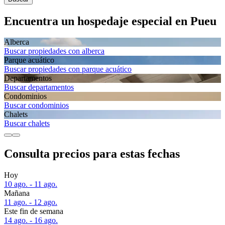
Encuentra un hospedaje especial en Pueu
Alberca
Buscar propiedades con alberca
Parque acuático
Buscar propiedades con parque acuático
Departa­mentos
Buscar departamentos
Condominios
Buscar condominios
Chalets
Buscar chalets
Consulta precios para estas fechas
Hoy
10 ago. - 11 ago.
Mañana
11 ago. - 12 ago.
Este fin de semana
14 ago. - 16 ago.