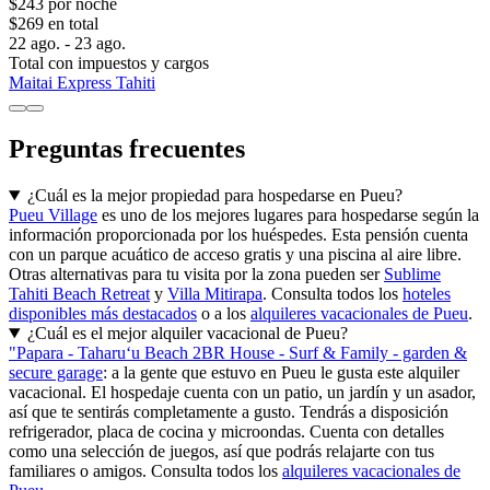
$243 por noche
$269 en total
22 ago. - 23 ago.
Total con impuestos y cargos
Maitai Express Tahiti
Preguntas frecuentes
¿Cuál es la mejor propiedad para hospedarse en Pueu?
Pueu Village
es uno de los mejores lugares para hospedarse según la
información proporcionada por los huéspedes. Esta pensión cuenta
con un parque acuático de acceso gratis y una piscina al aire libre.
Otras alternativas para tu visita por la zona pueden ser
Sublime
Tahiti Beach Retreat
y
Villa Mitirapa
. Consulta todos los
hoteles
disponibles más destacados
o a los
alquileres vacacionales de Pueu
.
¿Cuál es el mejor alquiler vacacional de Pueu?
"Papara - Taharuʻu Beach 2BR House - Surf & Family - garden &
secure garage
: a la gente que estuvo en Pueu le gusta este alquiler
vacacional. El hospedaje cuenta con un patio, un jardín y un asador,
así que te sentirás completamente a gusto. Tendrás a disposición
refrigerador, placa de cocina y microondas. Cuenta con detalles
como una selección de juegos, así que podrás relajarte con tus
familiares o amigos. Consulta todos los
alquileres vacacionales de