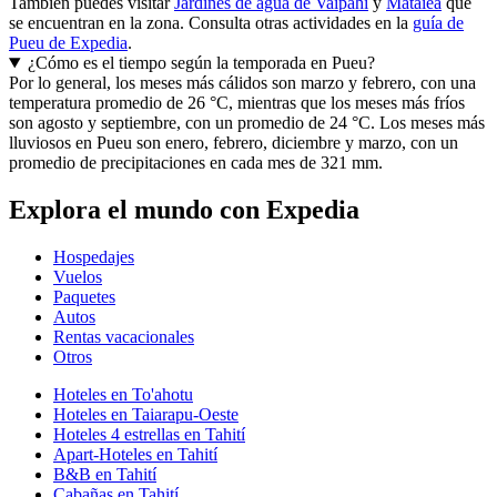
También puedes visitar
Jardines de agua de Vaipahi
y
Mataiea
que
se encuentran en la zona. Consulta otras actividades en la
guía de
Pueu de Expedia
.
¿Cómo es el tiempo según la temporada en Pueu?
Por lo general, los meses más cálidos son marzo y febrero, con una
temperatura promedio de 26 °C, mientras que los meses más fríos
son agosto y septiembre, con un promedio de 24 °C. Los meses más
lluviosos en Pueu son enero, febrero, diciembre y marzo, con un
promedio de precipitaciones en cada mes de 321 mm.
Explora el mundo con Expedia
Hospedajes
Vuelos
Paquetes
Autos
Rentas vacacionales
Otros
Hoteles en To'ahotu
Hoteles en Taiarapu-Oeste
Hoteles 4 estrellas en Tahití
Apart-Hoteles en Tahití
B&B en Tahití
Cabañas en Tahití