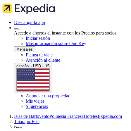
Descargar la app
Accede a ahorros al instante con los Precios para socios
Iniciar sesión
Más información sobre One Key
Mensajes
Planea tu viaje
Atención al cliente
español · USD · US
Anunciar una propiedad
Mis viajes
Sugerencias
Islas de Barlovento
Polinesia Francesa
Hoteles
Expedia.com
Taiarapu-Este
Pueu