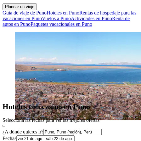
Planear un viaje
Guía de viaje de Puno
Hoteles en Puno
Rentas de hospedaje para las
vacaciones en Puno
Vuelos a Puno
Actividades en Puno
Renta de
autos en Puno
Paquetes vacacionales en Puno
Hoteles con casino en Puno
Selecciona las fechas para ver las mejores ofertas
¿A dónde quieres ir?
Fechas