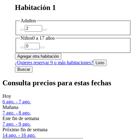
Habitación 1
Adultos
Niños
0 a 17 años
Agregar otra habitación
¿Quieres reservar 9 o más habitaciones?
Listo
Buscar
Consulta precios para estas fechas
Hoy
6 ago. - 7 ago.
Mañana
7 ago. - 8 ago.
Este fin de semana
7 ago. - 9 ago.
Próximo fin de semana
14 ago. - 16 ago.