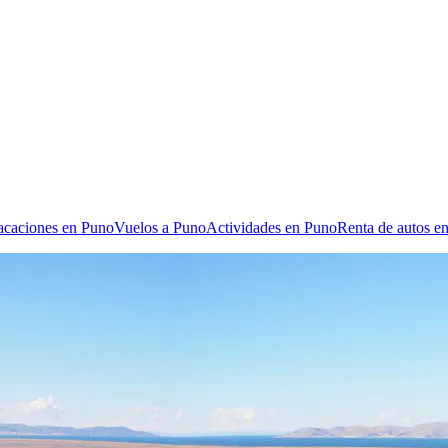
vacaciones en Puno
Vuelos a Puno
Actividades en Puno
Renta de autos e