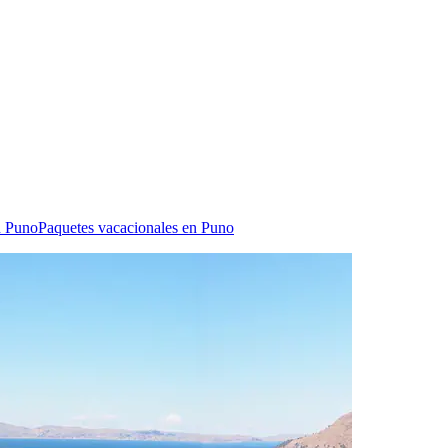
n Puno
Paquetes vacacionales en Puno