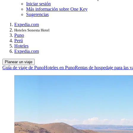
Iniciar sesión
Más información sobre One Key
Sugerencias
Expedia.com
Hoteles Sonesta Hotel
Puno
Perú
Hoteles
Expedia.com
Planear un viaje
Guía de viaje de Puno
Hoteles en Puno
Rentas de hospedaje para las 