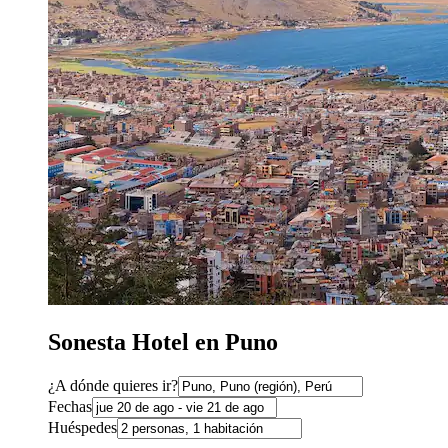
Sonesta Hotel en Puno
¿A dónde quieres ir?
Fechas
Huéspedes