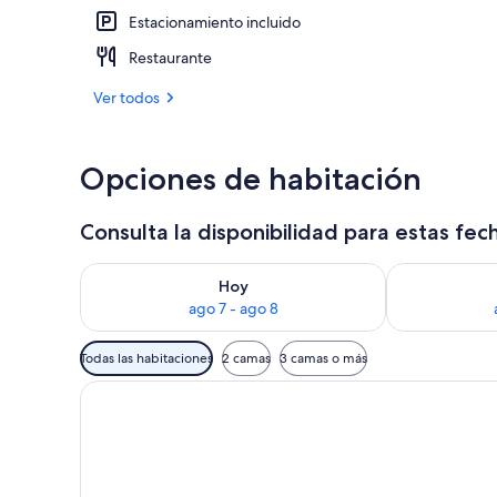
Estacionamiento incluido
Vista desde l
Restaurante
Ver todos
Opciones de habitación
Consulta la disponibilidad para estas fec
Consulta la disponibilidad para hoy ago 7 - ago 8
Consulta la d
Hoy
ago 7 - ago 8
Filtros
Todas las habitaciones
2 camas
3 camas o más
disponibles
para
las
habitaciones