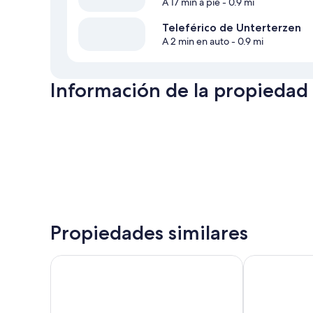
A 17 min a pie
- 0.9 mi
Teleférico de Unterterzen
A 2 min en auto
- 0.9 mi
Información de la propiedad
Propiedades similares
lofthotel am Walensee
Esos Hotel Qu