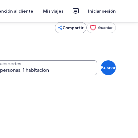
nción al cliente
Mis viajes
Iniciar sesión
Compartir
Guardar
uéspedes
Buscar