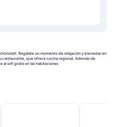
Schönstatt. Regálate un momento de relajación y bienestar en
 su restaurante, que ofrece cocina regional. Además de
al wifi gratis en las habitaciones.
és
permite fumar en la propiedad
Hotel Schiffahrt
Schloss Ragaz
caja de seguridad.