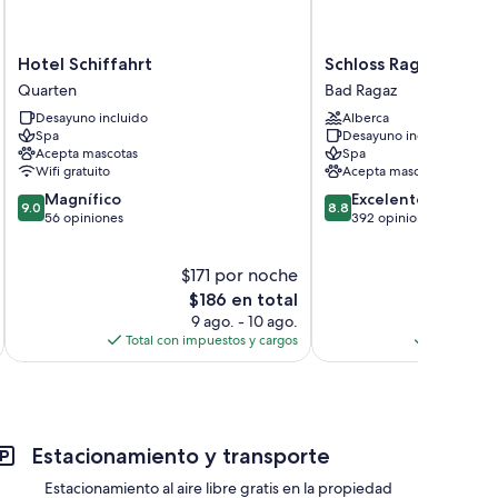
Hotel
Schloss
Hotel Schiffahrt
Schloss Ragaz
Schiffahrt
Ragaz
Quarten
Bad Ragaz
Quarten
Bad
Desayuno incluido
Alberca
Ragaz
Spa
Desayuno incluido
Acepta mascotas
Spa
Wifi gratuito
Acepta mascotas
9.0
8.8
Magnífico
Excelente
9.0
8.8
de
de
56 opiniones
392 opiniones
10,
10,
Magnífico,
Excelente,
$171 por noche
$
56
392
opiniones
El
opiniones
E
$186 en total
precio
9 ago. - 10 ago.
3
actual
Total con impuestos y cargos
Total con 
es
de
$186
Estacionamiento y transporte
Estacionamiento al aire libre gratis en la propiedad