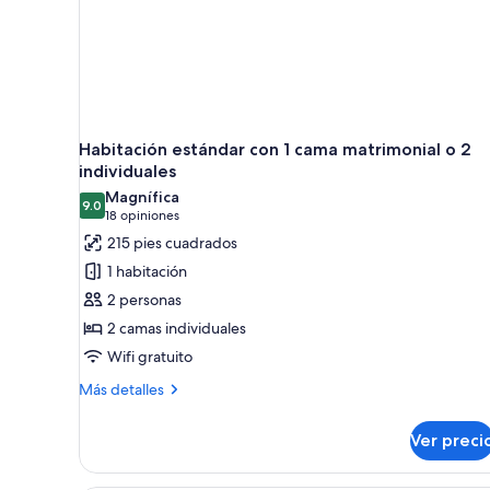
Habitación estándar con 1 cama matrimonial o 2
individuales
Magnífica
9.0
9.0 de 10
(18
18 opiniones
opiniones)
215 pies cuadrados
1 habitación
2 personas
2 camas individuales
Wifi gratuito
Más
Más detalles
detalles
sobre
Ver preci
Habitación
estándar
con