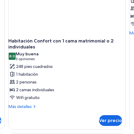
H
s
c
1
M
c
Má
de
m
Habitación Confort con 1 cama matrimonial o 2
so
o
individuales
Ha
2
Muy buena
su
8.0
8.0 de 10
(3
3 opiniones
co
i
1
opiniones)
248 pies cuadrados
ca
1 habitación
ma
o
2 personas
2
2 camas individuales
in
Wifi gratuito
Más
Más detalles
detalles
sobre
o
Ver precio
Habitación
Confort
con