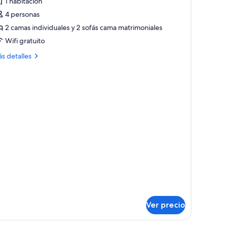
1 habitación
abitación
4 personas
uperior
2 camas individuales y 2 sofás cama matrimoniales
on
Wifi gratuito
ás
ama
s detalles
talles
atrimonial
bre
bitación
perior
n
ndividuales
ma
trimonial
dividuales
Ver precio