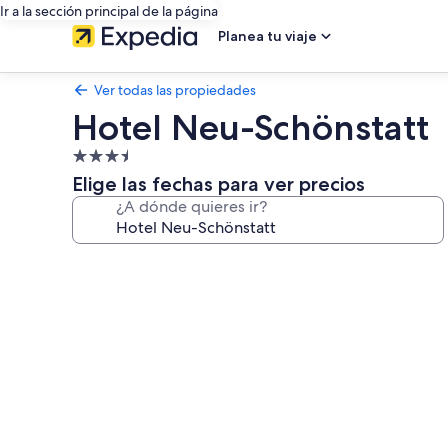
Ir a la sección principal de la página
Planea tu viaje
Ver todas las propiedades
Hotel Neu-Schönstatt
Propiedad
de
Elige las fechas para ver precios
3.5
¿A dónde quieres ir?
estrellas
Galería
de
fotos
de
Hotel
Neu-
Schönstatt