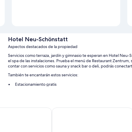
Hotel Neu-Schönstatt
Aspectos destacados de la propiedad
Servicios como terraza, jardín y gimnasio te esperan en Hotel Neu-
el spa de las instalaciones. Prueba el menú de Restaurant Zentrum,
contar con servicios como sauna y snack bar o deli, podrás conectarte 
También te encantarán estos servicios:
Estacionamiento gratis
Desayuno buffet (con cargo), check-out exprés y check-in expr
Caja de seguridad en la recepción, salón de banquetes y no se 
elle
Cubilaris Motel Bad Ragaz
Características de la habitación
Sus 65 habitaciones tienen comodidades que incluyen wifi gratis y 
Otros servicios que también disfrutarás son: