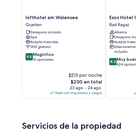
lofthotel
Esos
lofthotel am Walensee
Esos Hotel 
am
Hotel
Quarten
Bad Ragaz
Walensee
Quelle
Desayuno incluido
Alberca
Quarten
Bad
Spa
Desayuno inc
Ragaz
Acepta mascotas
Acepta masc
Wifi gratuito
Estacionamie
incluido
9.0
Magnífico
9.0
8.2
Muy bue
de
31 opiniones
8.2
de
424 opinio
10,
10,
Magnífico,
$213 por noche
Muy
31
bueno,
opiniones
El
$230 en total
424
precio
23 ago. - 24 ago.
opiniones
actual
Total con impuestos y cargos
es
de
$230
Servicios de la propiedad