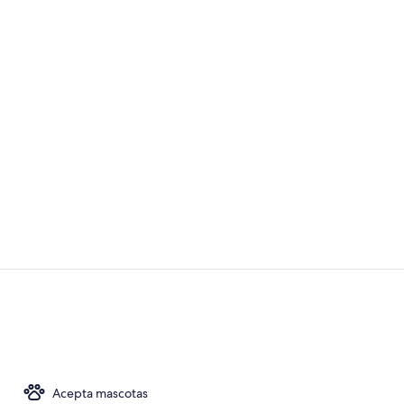
Exterior
Sala de fitne
Acepta mascotas