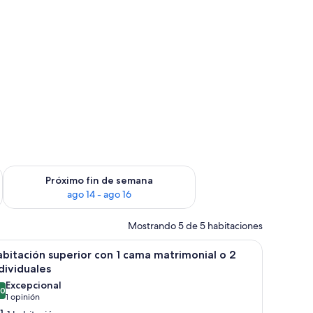
fin de semana ago 7 - ago 9
Consulta la disponibilidad para el próximo fin de semana ago 
Próximo fin de semana
ago 14 - ago 16
Mostrando 5 de 5 habitaciones
brir
Una cama bien hecha con sábanas blancas, do
1
bitación superior con 1 cama matrimonial o 2
odas
dividuales
s
Excepcional
.0
otos
10.0 de 10
(1
1 opinión
e
opinión)