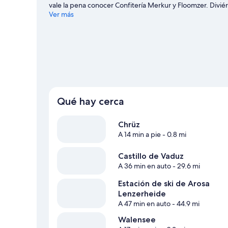
vale la pena conocer Confitería Merkur y Floomzer. Divié
actividades al aire libre, como paseos en trineo.
Ver más
Visita n
Qué hay cerca
Chrüz
A 14 min a pie
- 0.8 mi
Castillo de Vaduz
A 36 min en auto
- 29.6 mi
Estación de ski de Arosa
Lenzerheide
A 47 min en auto
- 44.9 mi
Walensee