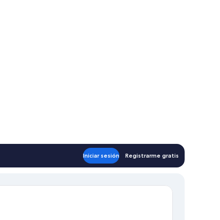
ana en la pared y una ventana con cortinas.
una cama grande, un televisor de pantalla plana montado en la pared y un
Iniciar sesión
Registrarme gratis