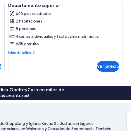
na con una cama grande, un cabecero de madera, un televisor de pantalla pl
Abrir
Una habitación de hotel moderna con 
8
1
Departamento superior
todas
cama
646 pies cuadrados
matrimonial
las
o
2 habitaciones
fotos
2
de
5 personas
individuales
Departamento
4 camas individuales y 1 sofá cama matrimonial
superior
Wifi gratuito
Más
Más detalles
detalles
sobre
o
Ver precio
Departamento
superior
rédito OneKeyCash en miles de
ás aventuras!
e Gräpplang y Iglesia Kirche St. Justus son lugares
ede apreciarse en Walensee y Cascadas de Seerenbach. También