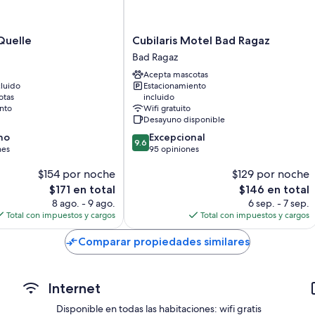
Regaderas y secadoras de cabello
Terrazas o patios, armarios o clósets y calefacción
Cubilaris
Quelle
Cubilaris Motel Bad Ragaz
Motel
Bad Ragaz
Bad
Acepta mascotas
Ragaz
luido
Estacionamiento
Bad
otas
incluido
Ragaz
nto
Wifi gratuito
Desayuno disponible
9.6
no
Excepcional
9.6
de
nes
95 opiniones
10,
$154 por noche
$129 por noche
Excepcional,
95
El
El
$171 en total
$146 en total
opiniones
precio
precio
8 ago. - 9 ago.
6 sep. - 7 sep.
actual
actual
Total con impuestos y cargos
Total con impuestos y cargos
es
es
de
de
Comparar propiedades similares
$171
$146
Internet
Disponible en todas las habitaciones: wifi gratis