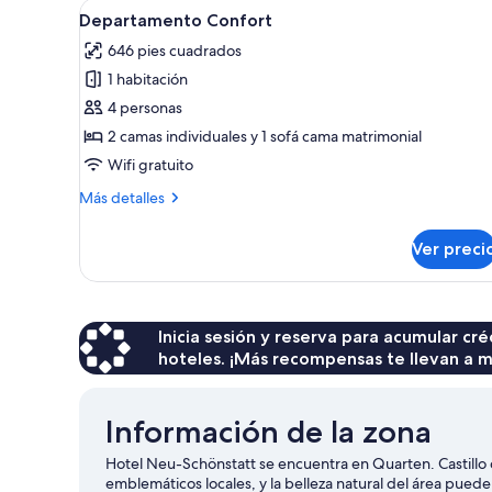
Abrir
Una habitación de hotel moder
2
1
Departamento Confort
todas
cama
646 pies cuadrados
matrimonial
las
o
1 habitación
fotos
2
de
4 personas
individuales
Departamento
2 camas individuales y 1 sofá cama matrimonial
Confort
Wifi gratuito
Más
Más detalles
detalles
sobre
Ver preci
Departamento
Confort
Inicia sesión y reserva para acumular c
hoteles. ¡Más recompensas te llevan a m
Información de la zona
Hotel Neu-Schönstatt se encuentra en Quarten. Castillo d
emblemáticos locales, y la belleza natural del área pu