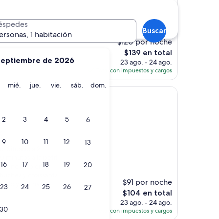
éspedes
es)
Buscar
ersonas, 1 habitación
$120 por noche
El
$139 en total
septiembre de 2026
precio
23 ago. - 24 ago.
actual
Total con impuestos y cargos
es
martes
miércoles
jueves
viernes
sábado
domingo
mié.
jue.
vie.
sáb.
dom.
de
$139
2
3
4
5
6
s)
9
10
11
12
13
o. Situado a 2
0 minutos a la petit
16
17
18
19
20
a incluido en el
chuches y croissants
$91 por noche
ómodo y ducha
23
24
25
26
27
El
$104 en total
precio
23 ago. - 24 ago.
30
actual
Total con impuestos y cargos
es