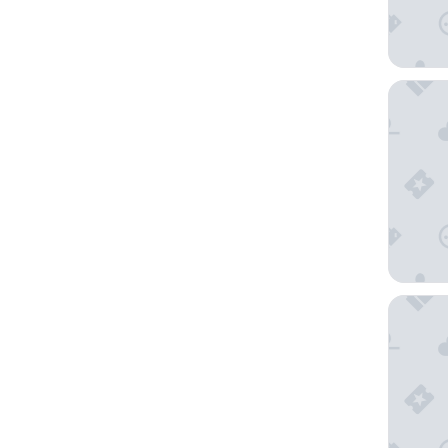
Best We
ibis bu