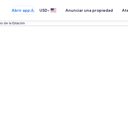
•
Abrir app
USD
Anunciar una propiedad
Ate
io de la Estación