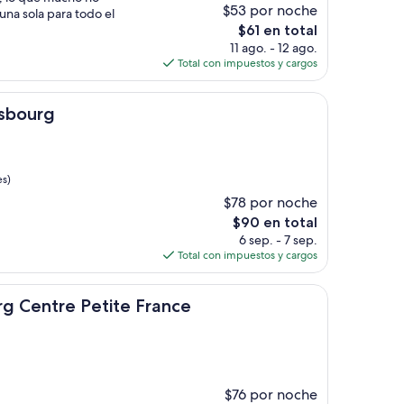
$53 por noche
una sola para todo el
El
$61 en total
precio
11 ago. - 12 ago.
actual
Total con impuestos y cargos
es
de
$61
asbourg
es)
$78 por noche
El
$90 en total
precio
6 sep. - 7 sep.
actual
Total con impuestos y cargos
es
de
 Petite France
$90
urg Centre Petite France
$76 por noche