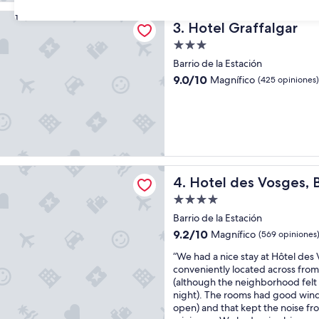
n
a
c
affalgar
31
r
Hotel Graffalgar
3. Hotel Graffalgar
r
e
e
Propiedad
l
í
de
a
Barrio de la Estación
b
3.0
c
l
9.0
9.0/10
Magnífico
(425 opiniones)
i
estrellas
e
de
ó
!
10,
n
”
Magnífico,
c
(425
a
opiniones)
l
i
es Vosges, BW Premier Collection
d
Hotel des Vosges, BW Premi
4. Hotel des Vosges, 
a
Propiedad
d
de
/
Barrio de la Estación
4.0
p
9.2
9.2/10
Magnífico
(569 opiniones
r
estrellas
de
e
“
“We had a nice stay at Hôtel des 
10,
c
W
conveniently located across from t
Magnífico,
i
e
(although the neighborhood felt a 
(569
o
h
night). The rooms had good wind
opiniones)
.
a
open) and that kept the noise fro