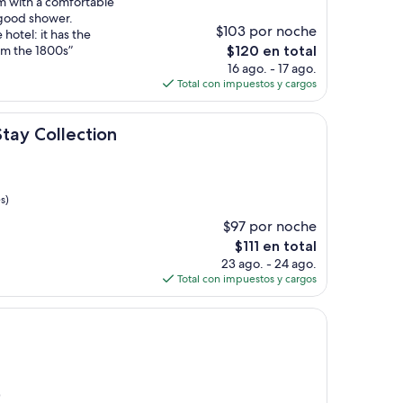
m with a comfortable
 good shower.
$103 por noche
 hotel: it has the
El
om the 1800s”
$120 en total
precio
16 ago. - 17 ago.
actual
Total con impuestos y cargos
es
de
ection
$120
tay Collection
s)
$97 por noche
El
$111 en total
precio
23 ago. - 24 ago.
actual
Total con impuestos y cargos
es
de
$111
)