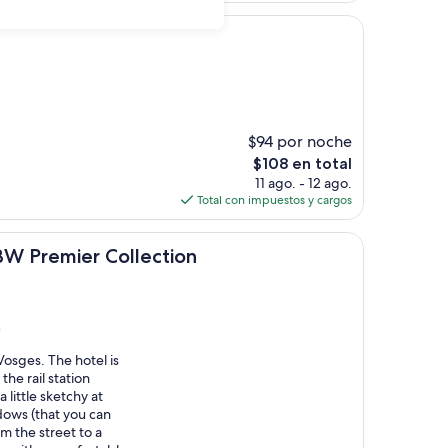
de
$104
$94 por noche
El
$108 en total
precio
11 ago. - 12 ago.
actual
Total con impuestos y cargos
es
de
er Collection
$108
BW Premier Collection
)
Vosges. The hotel is
he rail station
little sketchy at
ows (that you can
m the street to a