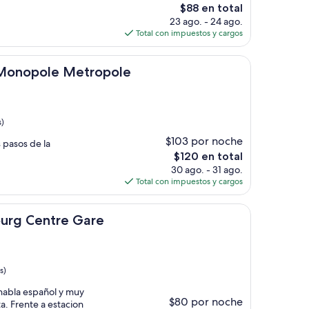
El
$88 en total
precio
23 ago. - 24 ago.
actual
Total con impuestos y cargos
es
de
e Metropole
$88
s Monopole Metropole
s)
$103 por noche
 pasos de la
El
$120 en total
precio
30 ago. - 31 ago.
actual
Total con impuestos y cargos
es
de
tre Gare
$120
bourg Centre Gare
s)
habla español y muy
$80 por noche
a. Frente a estacion