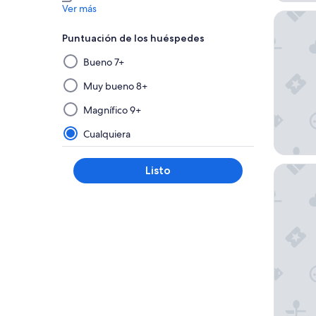
Ver más
Hotel Gr
Puntuación de los huéspedes
Al
Bueno 7+
seleccionar
y
Muy bueno 8+
aplicar
Magnífico 9+
un
filtro
Cualquiera
de
este
Hotel d
Listo
grupo,
los
resultados
se
actualizarán
en
una
nueva
página.