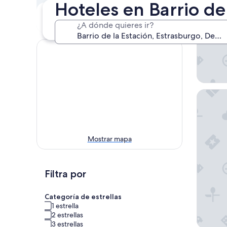
Hoteles en Barrio de
Próximo fin de
En dos semanas
semana
21 ago. - 23 ago.
¿A dónde quieres ir?
14 ago. - 16 ago.
Hotel A
Mostrar mapa
Filtra por
Categoría de estrellas
1 estrella
2 estrellas
3 estrellas