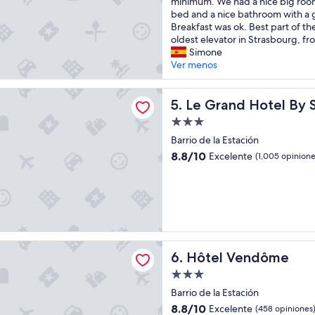
S
d
minimum. We had a nice big roo
i
a
bed and a nice bathroom with a
t
n
Breakfast was ok. Best part of the
u
i
oldest elevator in Strasbourg, fr
a
c
Simone
d
e
Ver menos
o
s
a
t
 Hotel By Stay Collection
2
a
Le Grand Hotel By Stay Coll
5. Le Grand Hotel By S
m
y
Propiedad
i
a
de
n
t
Barrio de la Estación
3.0
u
H
8.8
8.8/10
Excelente
(1,005 opinione
t
ô
estrellas
de
o
t
10,
s
e
Excelente,
a
l
(1,005
n
d
opiniones)
d
e
a
s
Vendôme
n
V
Hôtel Vendôme
6. Hôtel Vendôme
d
o
Propiedad
o
s
de
a
g
Barrio de la Estación
3.0
l
e
8.8
8.8/10
Excelente
(458 opiniones