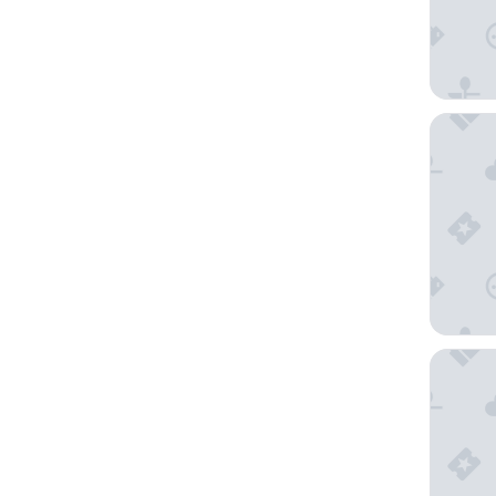
ClapCla
Hôtel ib