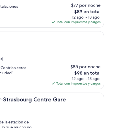
$77 por noche
stalaciones
El
$89 en total
precio
12 ago. - 13 ago.
actual
Total con impuestos y cargos
es
de
$89
s)
$85 por noche
Centrico cerca
El
 ciudad”
$98 en total
precio
12 ago. - 13 ago.
actual
Total con impuestos y cargos
es
de
ourg Centre Gare
$98
r-Strasbourg Centre Gare
e la estación de
o, lo que mucho no