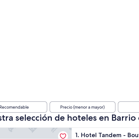
Recomendable
Precio (menor a mayor)
tra selección de hoteles en Barrio 
andem - Boutique Hotel
Hotel Tandem - Boutique Ho
1. Hotel Tandem - Bou