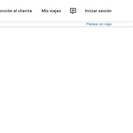
nción al cliente
Mis viajes
Iniciar sesión
Planear un viaje