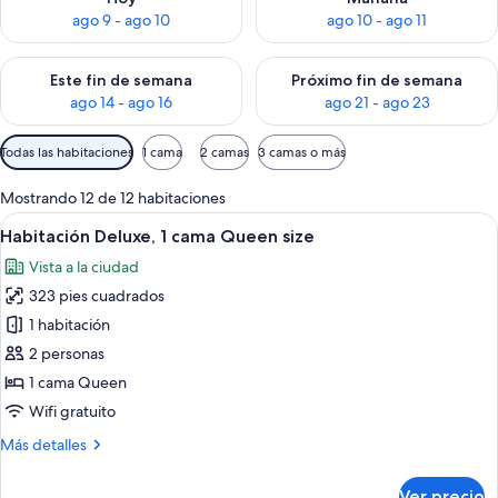
ago 9 - ago 10
ago 10 - ago 11
Consulta la disponibilidad para este fin de semana ago 14 - ag
Consulta la disponibilidad pa
Este fin de semana
Próximo fin de semana
ago 14 - ago 16
ago 21 - ago 23
Filtros
Todas las habitaciones
1 cama
2 camas
3 camas o más
disponibles
para
Mostrando 12 de 12 habitaciones
las
Abrir
Un dormitorio con cama de madera, par
9
Habitación Deluxe, 1 cama Queen size
habitaciones
todas
Vista a la ciudad
las
323 pies cuadrados
fotos
de
1 habitación
Habitación
2 personas
Deluxe,
1 cama Queen
1
Wifi gratuito
cama
Más
Más detalles
Queen
detalles
size
sobre
Ver precio