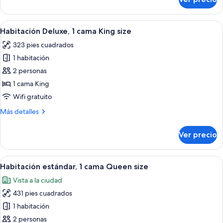
Habitación
Deluxe,
1
Abrir
Una cama de madera con colchón blanc
11
cama
Habitación Deluxe, 1 cama King size
todas
Queen
323 pies cuadrados
size
las
1 habitación
fotos
de
2 personas
Habitación
1 cama King
Deluxe,
Wifi gratuito
1
Más
Más detalles
cama
detalles
King
sobre
Ver precio
Habitación
size
Deluxe,
1
Abrir
Un dormitorio con una cama de madera
17
cama
Habitación estándar, 1 cama Queen size
todas
King
Vista a la ciudad
size
las
431 pies cuadrados
fotos
de
1 habitación
Habitación
2 personas