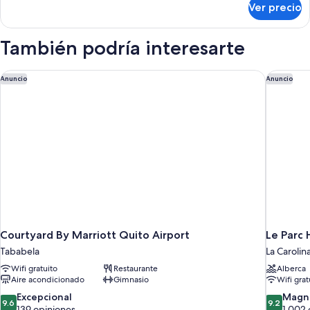
Ver precio
Habitación
cuádruple
También podría interesarte
Courtyard By Marriott Quito Airport
Le Parc 
Anuncio
Anuncio
Courtyard By Marriott Quito Airport
Le Parc 
Tababela
La Carolin
Wifi gratuito
Restaurante
Alberca
Aire acondicionado
Gimnasio
Wifi grat
9.6
9.2
Excepcional
Magní
9.6
9.2
de
de
139 opiniones
1,002 