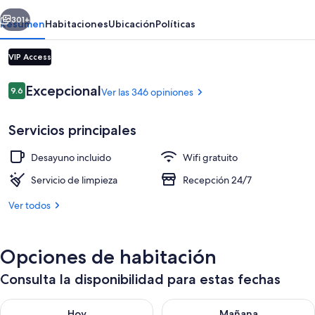
erior
Siguiente
301+
Resumen
Habitaciones
Ubicación
Políticas
VIP Access
Opiniones
Excepcional
9.6
Ver las 346 opiniones
9.6 de 10,
Servicios principales
Desayuno incluido
Wifi gratuito
Jardín
Servicio de limpieza
Recepción 24/7
Ver todos
Opciones de habitación
Consulta la disponibilidad para estas fechas
Consulta la disponibilidad para hoy ago 9 - ago 10
Consulta la disponibilidad par
Hoy
Mañana