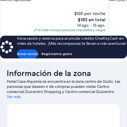
10,
10,
Excepcional,
Magnífico
$165 por noche
139
1,002
El
$183 en total
opiniones
opiniones
precio
14 ago. - 15 ago.
actual
El total incluye todos los impuestos y cargos
es
Inicia sesión y reserva para acumular crédito OneKeyCash en
de
miles de hoteles. ¡Más recompensas te llevan a más aventuras!
$183
Iniciar sesión
Registrarme gratis
Información de la zona
Hotel Casa Alquimia se encuentra en la zona centro de Quito. Las
personas que deseen ir de compras pueden visitar Centro
comercial Quicentro Shopping y Centro comercial Quicentro
Sur, Quito, Ecuador, mientras que quienes quieran apreciar la
Ver más
belleza natural del área pueden ir a Plaza de la Independencia y
Parque El Ejido. También puedes darte una vuelta por Catedral
de Quito y Universidad Central de Ecuador.
Visita nuestra guía
de Quito