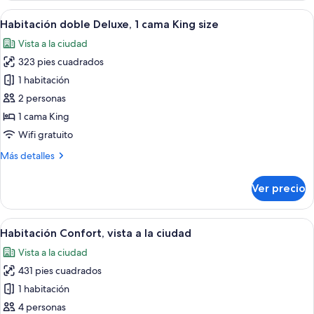
Abrir
Un dormitorio con una cama de madera,
10
Habitación doble Deluxe, 1 cama King size
todas
Vista a la ciudad
las
323 pies cuadrados
fotos
de
1 habitación
Habitación
2 personas
doble
1 cama King
Deluxe,
Wifi gratuito
1
Más
Más detalles
cama
detalles
King
sobre
Ver precio
size
Habitación
doble
Deluxe,
Abrir
Un dormitorio con una cama grande, un
11
1
Habitación Confort, vista a la ciudad
todas
cama
Vista a la ciudad
King
las
size
431 pies cuadrados
fotos
de
1 habitación
Habitación
4 personas