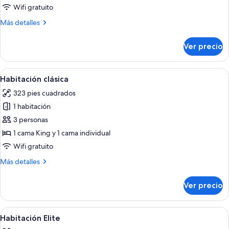
Wifi gratuito
Más
Más detalles
detalles
sobre
Ver precio
Habitación
familiar
Abrir
Habitación de hotel con cama, escritorio
12
Habitación clásica
todas
323 pies cuadrados
las
1 habitación
fotos
de
3 personas
Habitación
1 cama King y 1 cama individual
clásica
Wifi gratuito
Más
Más detalles
detalles
sobre
Ver precio
Habitación
clásica
Abrir
Un dormitorio con una cama de madera,
27
Habitación Elite
todas