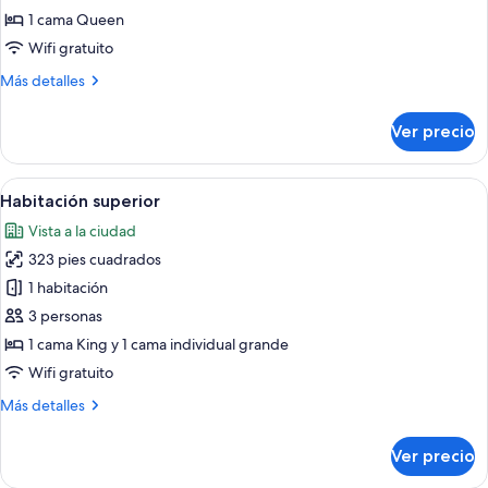
estándar,
1 cama Queen
1
Wifi gratuito
cama
Más
Más detalles
Queen
detalles
size
sobre
Ver precio
Habitación
estándar,
1
Abrir
Una habitación con dos camas de mader
19
cama
Habitación superior
todas
Queen
Vista a la ciudad
size
las
323 pies cuadrados
fotos
de
1 habitación
Habitación
3 personas
superior
1 cama King y 1 cama individual grande
Wifi gratuito
Más
Más detalles
detalles
sobre
Ver precio
Habitación
superior