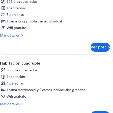
323 pies cuadrados
las
1 habitación
fotos
de
3 personas
Habitación
1 cama King y 1 sofá cama individual
Elite
Wifi gratuito
Más
Más detalles
detalles
sobre
Ver precio
Habitación
Elite
Abrir
Habitación de hotel con dos camas de
10
Habitación cuádruple
todas
538 pies cuadrados
las
1 habitación
fotos
de
4 personas
Habitación
1 cama matrimonial y 2 camas individuales grandes
cuádruple
Wifi gratuito
Más
Más detalles
detalles
sobre