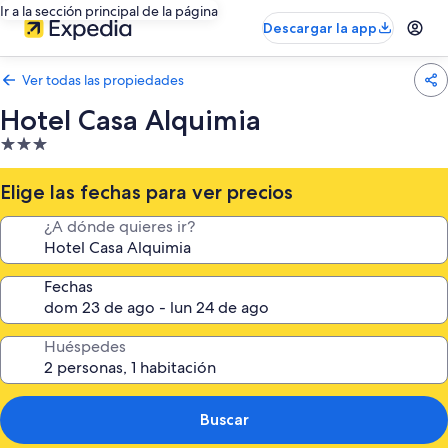
Ir a la sección principal de la página
Descargar la app
Ver todas las propiedades
Hotel Casa Alquimia
Propiedad
de
3.0
Elige las fechas para ver precios
estrellas
¿A dónde quieres ir?
Fechas
Huéspedes
Buscar