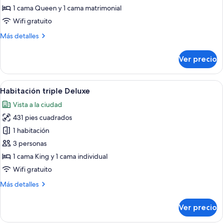
Confort,
1 cama Queen y 1 cama matrimonial
vista
Wifi gratuito
a
Más
Más detalles
la
detalles
ciudad
sobre
Ver precio
Habitación
Confort,
vista
Abrir
Un dormitorio con cama de madera, una
11
a
Habitación triple Deluxe
todas
la
Vista a la ciudad
ciudad
las
431 pies cuadrados
fotos
de
1 habitación
Habitación
3 personas
triple
1 cama King y 1 cama individual
Deluxe
Wifi gratuito
Más
Más detalles
detalles
sobre
Ver precio
Habitación
triple