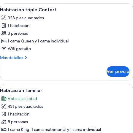
Deluxe
Abrir
Una habitación de hotel con dos cama
10
Habitación triple Confort
todas
323 pies cuadrados
las
1 habitación
fotos
de
3 personas
Habitación
1 cama Queen y 1 cama individual
triple
Wifi gratuito
Confort
Más
Más detalles
detalles
sobre
Ver precio
Habitación
triple
Confort
Abrir
Una habitación con dos camas de made
10
Habitación familiar
todas
Vista a la ciudad
las
431 pies cuadrados
fotos
de
1 habitación
Habitación
5 personas
familiar
1 cama King, 1 cama matrimonial y 1 cama individual