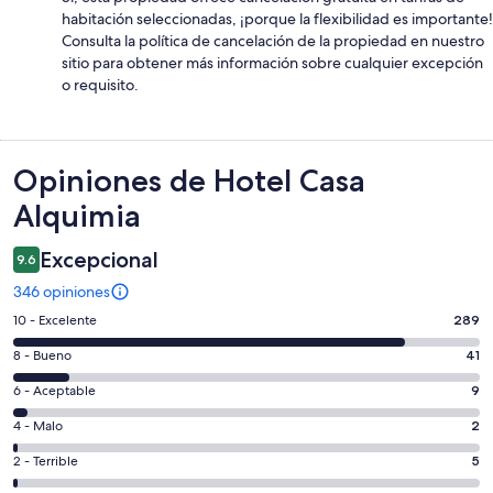
habitación seleccionadas, ¡porque la flexibilidad es importante!
Consulta la política de cancelación de la propiedad en nuestro
sitio para obtener más información sobre cualquier excepción
o requisito.
Opiniones
Opiniones de Hotel Casa
Alquimia
Excepcional
9.6
346 opiniones
Puntuación
10 - Excelente
289
de
Puntuación
8 - Bueno
41
10,
de
es
Puntuación
6 - Aceptable
9
8,
decir,
de
es
Puntuación
4 - Malo
2
Excelente.
6,
decir,
de
Basada
es
Puntuación
2 - Terrible
5
Bueno.
4,
en
decir,
de