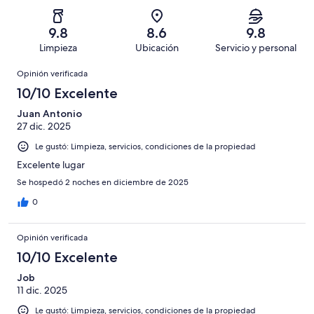
Basada
es
289
Aceptable.
2,
en
decir,
de
Basada
es
41
Malo.
9.8
8.6
9.8
346
en
decir,
de
Basada
Limpieza
Ubicación
Servicio y personal
opiniones
9
Terrible.
346
en
Opiniones
de
Basada
opiniones
Opinión verificada
2
346
en
de
10/10 Excelente
opiniones
5
346
de
Juan Antonio
opiniones
27 dic. 2025
346
opiniones
Le gustó: Limpieza, servicios, condiciones de la propiedad
Excelente lugar
Se hospedó 2 noches en diciembre de 2025
0
Opinión verificada
10/10 Excelente
Job
11 dic. 2025
Le gustó: Limpieza, servicios, condiciones de la propiedad