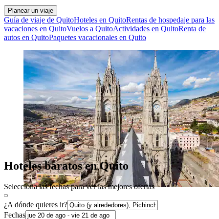
Planear un viaje
Guía de viaje de Quito
Hoteles en Quito
Rentas de hospedaje para las
vacaciones en Quito
Vuelos a Quito
Actividades en Quito
Renta de
autos en Quito
Paquetes vacacionales en Quito
Hoteles baratos en Quito
Selecciona las fechas para ver las mejores ofertas
¿A dónde quieres ir?
Fechas