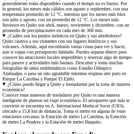
generalmente están disponibles cuando el tiempo no es bueno. Por
lo general, los meses más cálidos son agosto y septiembre, con una
temperatura promedio de 12 °C, mientras que los meses más fríos
son julio y agosto, con un promedio de 12 °C. Los meses más
lluviosos en Quito son abril, marzo, noviembre y diciembre, con un
promedio de precipitaciones en cada mes de 368 mm.
¿Cuáles son los puntos turísticos en Quito y sus alrededores?
Quito cautiva a sus visitantes con sus lugares históricos y sus
volcanes. Además, aquí encontrarás varias cosas para ver y hacer,
aun si viajas con presupuesto limitado. Puedes separar dinero para
conocer las atracciones locales imperdibles y reservar algo de tiempo
para paseos y actividades más baratas. Descubre y toma muchas
fotografías de sitios emblemáticos como Estadio Olímpico
Atahualpa, o pasa un rato agradable mientras respiras aire puro en
Parque La Carolina y Parque El Ejido.
¿Cómo puedo llegar a Quito y trasladarme por la zona de manera
económica?
Conocer estas maneras de trasladarse por Quito es una manera
inteligente de planear un viaje económico. El aeropuerto que más te
conviene se encuentra en A. Internacional Mariscal Sucre (UIO),
ubicado a 15,8 km de distancia. Toma el metro en alguna de estas
estaciones cercanas: la Estación de metro La Carolina, la Estación
de metro La Pradera y la Estación de metro Iñaquito.