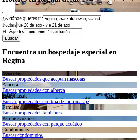
¿A dónde quieres ir?
Fechas
Huéspedes
Buscar
Encuentra un hospedaje especial en
Regina
Mascotas
Buscar propiedades que aceptan mascotas
Alberca
Buscar propiedades con alberca
Hidromasaje
Buscar propiedades con tina de hidromasaje
Familias
Buscar propiedades familiares
Parque acuático
Buscar propiedades con parque acuático
Condominios
Buscar condominios