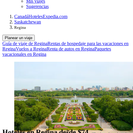
Mis viajes
Sugerencias
Canadá
Hoteles
Expedia.com
Saskatchewan
Regina
Planear un viaje
Guía de viaje de Regina
Rentas de hospedaje para las vacaciones en
Regina
Vuelos a Regina
Renta de autos en Regina
Paquetes
vacacionales en Regina
Hoteles en Regina desde $74