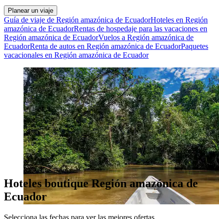
Planear un viaje
Guía de viaje de Región amazónica de Ecuador
Hoteles en Región
amazónica de Ecuador
Rentas de hospedaje para las vacaciones en
Región amazónica de Ecuador
Vuelos a Región amazónica de
Ecuador
Renta de autos en Región amazónica de Ecuador
Paquetes
vacacionales en Región amazónica de Ecuador
Hoteles boutique Región amazónica de
Ecuador
Selecciona las fechas para ver las mejores ofertas