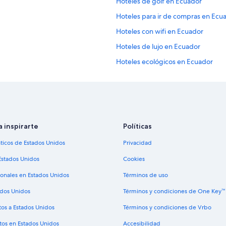
Hoteles de golf en Ecuador
Hoteles para ir de compras en Ecu
Hoteles con wifi en Ecuador
Hoteles de lujo en Ecuador
Hoteles ecológicos en Ecuador
Hoteles familiares en Ecuador
Hoteles románticos en Ecuador
Hoteles boutique en Ecuador
Hoteles cerca del acuario en Ecuad
a inspirarte
Políticas
Hoteles cerca del lago en Ecuador
sticos de Estados Unidos
Privacidad
Hoteles con aire acondicionado en
Estados Unidos
Cookies
Hoteles con cocina en Ecuador
ionales en Estados Unidos
Términos de uso
Hoteles con estacionamiento en E
ados Unidos
Términos y condiciones de One Key™
Hoteles con guardería en Ecuador
tos a Estados Unidos
Términos y condiciones de Vrbo
Hoteles con parque acuático en E
tos en Estados Unidos
Accesibilidad