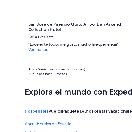
de
a
1
a
noche
y
para
u
2
d
San Jose de Puembo Quito Airport, an Ascend
adultos.
a
Collection Hotel
Los
r
10/10
Excelente
precios
.
y
"Excelente todo, me gusto mucho la experiencia"
H
la
Ver menos
a
disponibilidad
b
están
i
sujetos
t
Juan David
(se hospedó 3 noches)
a
a
Publicada hace 3 meses
cambios.
c
Aplican
i
términos
o
Explora el mundo con Exped
adicionales.
n
e
s
m
Hospedajes
Vuelos
Paquetes
Autos
Rentas vacacionale
u
y
Apart-Hoteles en Ecuador
l
i