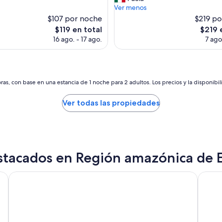
nal,
d
Ver menos
opiniones)
o
$107 por noche
$219 po
s)
e
El
El
$119 en total
$219 
l
precio
precio
16 ago. - 17 ago.
7 ago
p
actual
actual
e
es
es
r
de
de
s
$119
$219
o
as, con base en una estancia de 1 noche para 2 adultos. Los precios y la disponibil
n
a
Ver todas las propiedades
l
m
u
y
a
m
stacados en Región amazónica de 
a
b
lection Hotel
Sangay Spa Hotel
Gran H
l
e
y
e
l
h