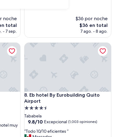
(14
opiniones)
r noche
$36 por noche
El
en total
$36 en total
o
precio
. - 7 sep.
7 ago. - 8 ago.
actual
es
Eb hotel By Eurobuilding Quito Airport
de
$36
Eb hotel By Eurobuilding Quito Airport
8. Eb hotel By Eurobuilding Quito
Airport
Propiedad
de
Tababela
4.5
9.8
9.8/10
Excepcional
(1,003 opiniones)
 hotel muy
de
estrellas
“
“Todo 10/10 eficientes ”
10,
T
Mercedes