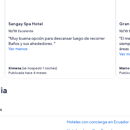
o
t
e
l
Sangay Spa Hotel
Gran 
m
u
10/10
Excelente
10/10
y
"Muy buena opción para descansar luego de recorrer
"El m
b
Baños y sus alrededores. "
siempr
o
Ver menos
áreas
n
Ver m
i
t
o
Ximena
(se hospedó 1 noches)
Mario
!
Publicada hace 4 meses
Public
”
ia
s
Hoteles con concierge en Ecuador