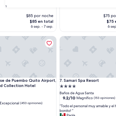
s)
opiniones)
31
$85 por noche
$75 po
El
El
$85 en total
$75 
precio
preci
6 sep. - 7 sep.
6 sep
actual
actual
es
es
n
 de Puembo Quito Airport, an Ascend Collection Hotel
Samari Spa Resort
de
de
$85
$75
n
 de Puembo Quito Airport, an Ascend Collection Hotel
Samari Spa Resort
ose de Puembo Quito Airport,
7. Samari Spa Resort
d Collection Hotel
Propiedad
d
de
Baños de Agua Santa
4.0
9.2
9.2/10
Magnífico
(153 opiniones)
de
estrellas
Excepcional
(453 opiniones)
“
“Todo el personal muy amable y el
10,
T
bonito! ”
Magnífico,
o
Paola
(153