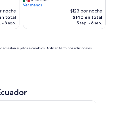
Excepcional,
o
Ver menos
(1,003
d
r noche
$123 por noche
opiniones)
o
El
en total
$140 en total
1
precio
. - 8 ago.
5 sep. - 6 sep.
0
actual
/
es
1
de
0
$140
e
idad están sujetos a cambios. Aplican términos adicionales.
f
i
c
i
e
n
t
e
Ecuador
s
”
otel De Lago El Coca