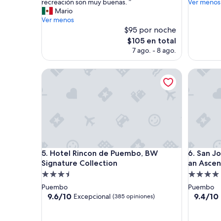
m
r
recreación son muy buenas. ”
Ver menos
opiniones)
opinione
e
s
Mario
j
o
Ver menos
o
n
$95 por noche
r
a
El
$105 en total
h
l
precio
7 ago. - 8 ago.
o
a
actual
t
m
es
e
Hotel Rincon de Puembo, BW Signature Collectio
a
San Jose
de
l
b
$105
e
l
n
e
E
,
l
b
C
u
o
e
c
n
Hotel Rincon de Puembo, BW Signature Collectio
San Jose
a
a
5. Hotel Rincon de Puembo, BW
6. San J
.
a
Signature Collection
an Ascen
P
t
Propiedad
Propieda
e
e
de
de
Puembo
Puembo
r
n
3.5
4.0
9.6
9.4
9.6/10
9.4/10
Excepcional
(385 opiniones)
s
c
de
de
estrellas
estrellas
o
i
10,
10,
n
ó