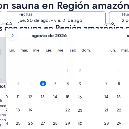
on sauna en Región amazón
róximo fin de semana
14 ago. - 16 ago.
Fechas
Hu
jue. 20 de ago. - vie. 21 de ago.
2 p
es con sauna en Región amazónica 
tus
agosto de 2026
meses
el de Lago Shushufindi
Hostería Paraíso
actuales
son
lunes
martes
miércoles
jueves
viernes
sábado
domingo
lunes
lun.
mar.
mié.
jue.
vie.
sáb.
dom.
lun.
mar.
August
2026
y
1
1
2
September
2026.
3
4
5
6
7
8
7
8
9
el de Lago Shushufindi
Hostería Paraíso
Hotel de Lago Shushufindi
3. Hostería Paraíso
d
Propiedad
10
11
12
13
14
15
14
15
16
de
di
Vilcabamba
3.0
9.6
9.6/10
xcepcional
Excepcional
(9 opiniones)
(34 opiniones
17
18
19
20
21
22
21
22
23
de
estrellas
amable, buena atención, seguro,
10,
cable”
nal,
Excepcional,
24
25
26
27
28
29
28
29
30
a
(34