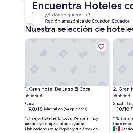
Encuentra Hoteles c
Este fin de semana
P
7 ago. - 9 ago.
¿A dónde quieres ir?
Nuestra selección de hotel
Gran Hotel De Lago El Coca
Gran Hot
Gran Hotel De Lago El Coca
Gran Hot
1. Gran Hotel De Lago El Coca
2. Gran 
Propiedad
Propieda
de
de
Coca
Shushufin
3.5
3.5
9.0
10.0
9.0/10
10/10
Magnífico
E
(94 opiniones)
de
de
estrellas
estrellas
“
“
“El mejor hotel en El Coca. Personal muy
“PErsonal 
10,
10,
E
P
amable y siempre listos a ayudar.
todo impe
Magnífico,
Excepcio
l
E
Habitaciones muy limpias y sus áreas de
Jessic
(94
(9