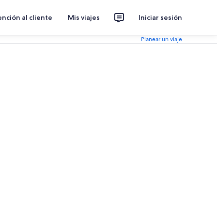
nción al cliente
Mis viajes
Iniciar sesión
Planear un viaje