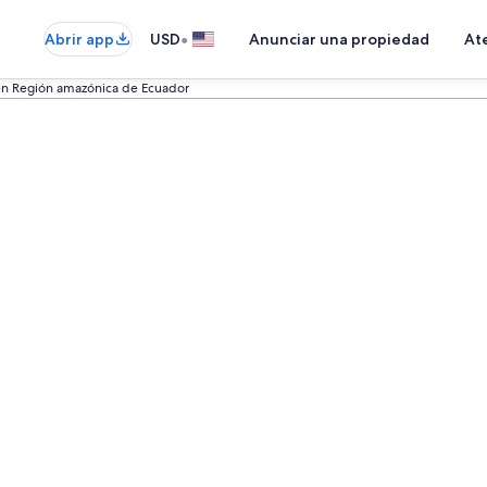
•
Abrir app
USD
Anunciar una propiedad
Ate
en Región amazónica de Ecuador