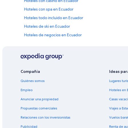
Hoteles con casino en Ecuador
m
p
Hoteles con spa en Ecuador
i
Hoteles todo incluido en Ecuador
a
s
Hoteles de ski en Ecuador
y
s
Hoteles de negocios en Ecuador
u
Hoteles en la playa en Ecuador
s
á
Hoteles históricos en Ecuador
r
e
Hoteles baratos en Ecuador
a
Hoteles cerca de la catedral en Ecuador
s
Compañía
Ideas par
d
Hoteles cerca del bosque en Ecuador
e
Quiénes somos
Lugares turí
r
Hoteles con aguas termales en Ecuador
e
Empleo
Hoteles en 
Hoteles con bar en Ecuador
c
Anunciar una propiedad
Casas vacac
r
Hoteles con desayuno incluido en Ecuador
e
Propuestas comerciales
Viajes a Est
a
Hoteles con gimnasio en Ecuador
c
Relaciones con los inversionistas
Vuelos bara
Hoteles con área de juegos en Ecuador
i
ó
Publicidad
Renta de au