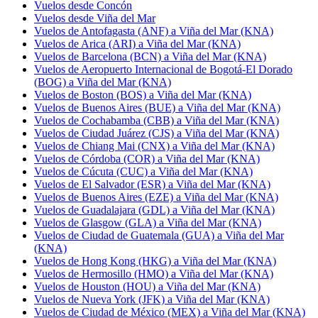
Vuelos desde Concón
Vuelos desde Viña del Mar
Vuelos de Antofagasta (ANF) a Viña del Mar (KNA)
Vuelos de Arica (ARI) a Viña del Mar (KNA)
Vuelos de Barcelona (BCN) a Viña del Mar (KNA)
Vuelos de Aeropuerto Internacional de Bogotá-El Dorado
(BOG) a Viña del Mar (KNA)
Vuelos de Boston (BOS) a Viña del Mar (KNA)
Vuelos de Buenos Aires (BUE) a Viña del Mar (KNA)
Vuelos de Cochabamba (CBB) a Viña del Mar (KNA)
Vuelos de Ciudad Juárez (CJS) a Viña del Mar (KNA)
Vuelos de Chiang Mai (CNX) a Viña del Mar (KNA)
Vuelos de Córdoba (COR) a Viña del Mar (KNA)
Vuelos de Cúcuta (CUC) a Viña del Mar (KNA)
Vuelos de El Salvador (ESR) a Viña del Mar (KNA)
Vuelos de Buenos Aires (EZE) a Viña del Mar (KNA)
Vuelos de Guadalajara (GDL) a Viña del Mar (KNA)
Vuelos de Glasgow (GLA) a Viña del Mar (KNA)
Vuelos de Ciudad de Guatemala (GUA) a Viña del Mar
(KNA)
Vuelos de Hong Kong (HKG) a Viña del Mar (KNA)
Vuelos de Hermosillo (HMO) a Viña del Mar (KNA)
Vuelos de Houston (HOU) a Viña del Mar (KNA)
Vuelos de Nueva York (JFK) a Viña del Mar (KNA)
Vuelos de Ciudad de México (MEX) a Viña del Mar (KNA)