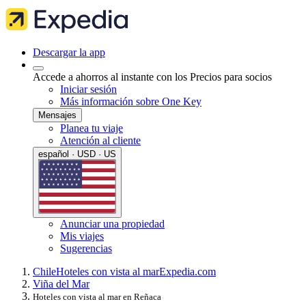
Descargar la app
Accede a ahorros al instante con los Precios para socios
Iniciar sesión
Más información sobre One Key
Mensajes
Planea tu viaje
Atención al cliente
español · USD · US
Anunciar una propiedad
Mis viajes
Sugerencias
Chile
Hoteles con vista al mar
Expedia.com
Viña del Mar
Hoteles con vista al mar en Reñaca