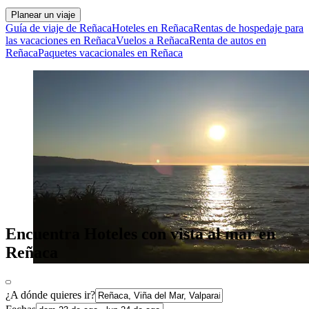
Planear un viaje
Guía de viaje de Reñaca
Hoteles en Reñaca
Rentas de hospedaje para
las vacaciones en Reñaca
Vuelos a Reñaca
Renta de autos en
Reñaca
Paquetes vacacionales en Reñaca
Encuentra Hoteles con vista al mar en
Reñaca
¿A dónde quieres ir?