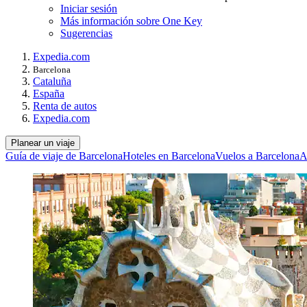
Iniciar sesión
Más información sobre One Key
Sugerencias
Expedia.com
Barcelona
Cataluña
España
Renta de autos
Expedia.com
Planear un viaje
Guía de viaje de Barcelona
Hoteles en Barcelona
Vuelos a Barcelona
A