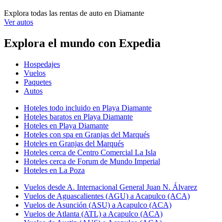
Explora todas las rentas de auto en Diamante
Ver autos
Explora el mundo con Expedia
Hospedajes
Vuelos
Paquetes
Autos
Hoteles todo incluido en Playa Diamante
Hoteles baratos en Playa Diamante
Hoteles en Playa Diamante
Hoteles con spa en Granjas del Marqués
Hoteles en Granjas del Marqués
Hoteles cerca de Centro Comercial La Isla
Hoteles cerca de Forum de Mundo Imperial
Hoteles en La Poza
Vuelos desde A. Internacional General Juan N. Álvarez
Vuelos de Aguascalientes (AGU) a Acapulco (ACA)
Vuelos de Asunción (ASU) a Acapulco (ACA)
Vuelos de Atlanta (ATL) a Acapulco (ACA)