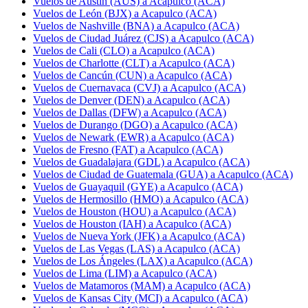
Vuelos de Austin (AUS) a Acapulco (ACA)
Vuelos de León (BJX) a Acapulco (ACA)
Vuelos de Nashville (BNA) a Acapulco (ACA)
Vuelos de Ciudad Juárez (CJS) a Acapulco (ACA)
Vuelos de Cali (CLO) a Acapulco (ACA)
Vuelos de Charlotte (CLT) a Acapulco (ACA)
Vuelos de Cancún (CUN) a Acapulco (ACA)
Vuelos de Cuernavaca (CVJ) a Acapulco (ACA)
Vuelos de Denver (DEN) a Acapulco (ACA)
Vuelos de Dallas (DFW) a Acapulco (ACA)
Vuelos de Durango (DGO) a Acapulco (ACA)
Vuelos de Newark (EWR) a Acapulco (ACA)
Vuelos de Fresno (FAT) a Acapulco (ACA)
Vuelos de Guadalajara (GDL) a Acapulco (ACA)
Vuelos de Ciudad de Guatemala (GUA) a Acapulco (ACA)
Vuelos de Guayaquil (GYE) a Acapulco (ACA)
Vuelos de Hermosillo (HMO) a Acapulco (ACA)
Vuelos de Houston (HOU) a Acapulco (ACA)
Vuelos de Houston (IAH) a Acapulco (ACA)
Vuelos de Nueva York (JFK) a Acapulco (ACA)
Vuelos de Las Vegas (LAS) a Acapulco (ACA)
Vuelos de Los Ángeles (LAX) a Acapulco (ACA)
Vuelos de Lima (LIM) a Acapulco (ACA)
Vuelos de Matamoros (MAM) a Acapulco (ACA)
Vuelos de Kansas City (MCI) a Acapulco (ACA)