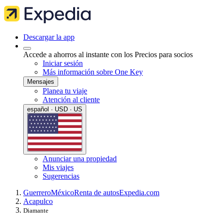
Descargar la app
Accede a ahorros al instante con los Precios para socios
Iniciar sesión
Más información sobre One Key
Mensajes
Planea tu viaje
Atención al cliente
español · USD · US
Anunciar una propiedad
Mis viajes
Sugerencias
Guerrero
México
Renta de autos
Expedia.com
Acapulco
Diamante