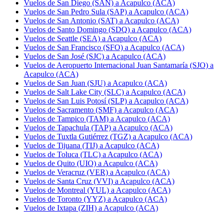
Vuelos de San Diego (SAN) a Acapulco (ACA)
Vuelos de San Pedro Sula (SAP) a Acapulco (ACA)
Vuelos de San Antonio (SAT) a Acapulco (ACA)
Vuelos de Santo Domingo (SDQ) a Acapulco (ACA)
Vuelos de Seattle (SEA) a Acapulco (ACA)
Vuelos de San Francisco (SFO) a Acapulco (ACA)
Vuelos de San José (SJC) a Acapulco (ACA)
Vuelos de Aeropuerto Internacional Juan Santamaría (SJO) a
Acapulco (ACA)
Vuelos de San Juan (SJU) a Acapulco (ACA)
Vuelos de Salt Lake City (SLC) a Acapulco (ACA)
Vuelos de San Luis Potosí (SLP) a Acapulco (ACA)
Vuelos de Sacramento (SMF) a Acapulco (ACA)
Vuelos de Tampico (TAM) a Acapulco (ACA)
Vuelos de Tapachula (TAP) a Acapulco (ACA)
Vuelos de Tuxtla Gutiérrez (TGZ) a Acapulco (ACA)
Vuelos de Tijuana (TIJ) a Acapulco (ACA)
Vuelos de Toluca (TLC) a Acapulco (ACA)
Vuelos de Quito (UIO) a Acapulco (ACA)
Vuelos de Veracruz (VER) a Acapulco (ACA)
Vuelos de Santa Cruz (VVI) a Acapulco (ACA)
Vuelos de Montreal (YUL) a Acapulco (ACA)
Vuelos de Toronto (YYZ) a Acapulco (ACA)
Vuelos de Ixtapa (ZIH) a Acapulco (ACA)