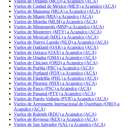
Vuelos de Orlando (MCO) a Acapulco (ACA)
Vuelos de Ciudad de México (MEX) a Acapulco (ACA)
Vuelos de Managua (MGA) a Acapulco (ACA)
Vuelos de Miami (MIA) a Acapulco (ACA)
Vuelos de Morelia (MLM) a Acapulco (ACA)
Vuelos de Minneapolis (MSP) a Acapulco (ACA)
Vuelos de Monterrey (MTY) a Acapulco (ACA)
Vuelos de Mexicali (MXL) a Acapulco (ACA)
Vuelos de Nuevo Laredo (NLD) a Acapulco (ACA)
Vuelos de Oakland (OAK) a Acapulco (ACA)
Vuelos de Oaxaca (OAX) a Acapulco (ACA)
Vuelos de Omaha (OMA) a Acapulco (ACA)
Vuelos de Chicago (ORD) a Acapulco (ACA)
Vuelos de Puebla (PBC) a Acapulco (ACA)
Vuelos de Portland (PDX) a Acapulco (ACA)
Vuelos de Filadelfia (PHL) a Acapulco (ACA)
Vuelos de Phoenix (PHX) a Acapulco (ACA)
Vuelos de Pasco (PSC) a Acapulco (ACA)
Vuelos de Panamá (PTY) a Acapulco (ACA)
Vuelos de Puerto Vallarta (PVR) a Acapulco (ACA)
Vuelos de Aeropuerto Internacional de Querétaro (QRO) a
Acapulco (ACA)
Vuelos de Raleigh (RDU) a Acapulco (ACA)
Vuelos de Reynosa (REX) a Acapulco (ACA)
Vuelos de San Salvador (SAL) a Acapulco (ACA)