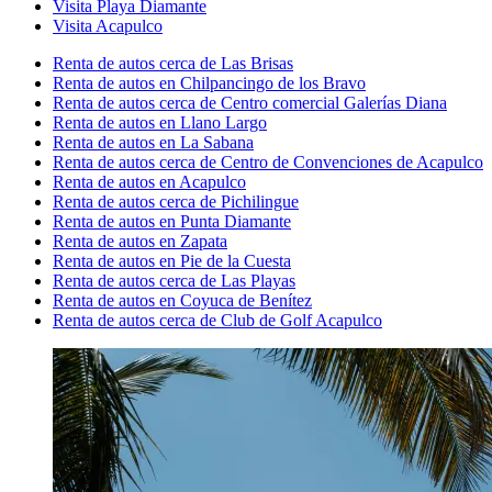
Visita Playa Diamante
Visita Acapulco
Renta de autos cerca de Las Brisas
Renta de autos en Chilpancingo de los Bravo
Renta de autos cerca de Centro comercial Galerías Diana
Renta de autos en Llano Largo
Renta de autos en La Sabana
Renta de autos cerca de Centro de Convenciones de Acapulco
Renta de autos en Acapulco
Renta de autos cerca de Pichilingue
Renta de autos en Punta Diamante
Renta de autos en Zapata
Renta de autos en Pie de la Cuesta
Renta de autos cerca de Las Playas
Renta de autos en Coyuca de Benítez
Renta de autos cerca de Club de Golf Acapulco