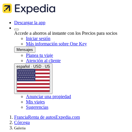
Descargar la app
Accede a ahorros al instante con los Precios para socios
Iniciar sesión
Más información sobre One Key
Mensajes
Planea tu viaje
Atención al cliente
español · USD · US
Anunciar una propiedad
Mis viajes
Sugerencias
Francia
Renta de autos
Expedia.com
Córcega
Galeria