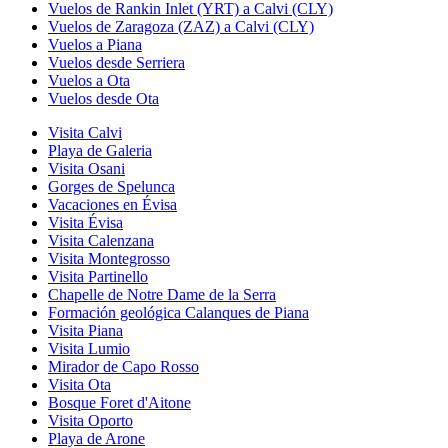
Vuelos de Rankin Inlet (YRT) a Calvi (CLY)
Vuelos de Zaragoza (ZAZ) a Calvi (CLY)
Vuelos a Piana
Vuelos desde Serriera
Vuelos a Ota
Vuelos desde Ota
Visita Calvi
Playa de Galeria
Visita Osani
Gorges de Spelunca
Vacaciones en Évisa
Visita Évisa
Visita Calenzana
Visita Montegrosso
Visita Partinello
Chapelle de Notre Dame de la Serra
Formación geológica Calanques de Piana
Visita Piana
Visita Lumio
Mirador de Capo Rosso
Visita Ota
Bosque Foret d'Aitone
Visita Oporto
Playa de Arone