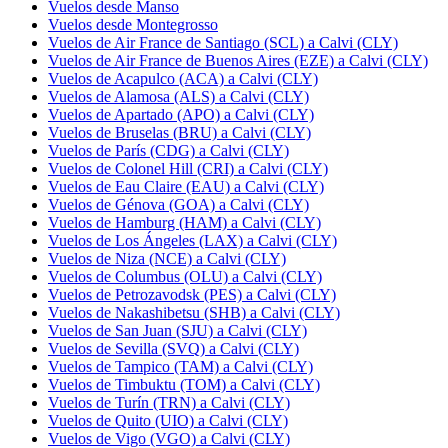
Vuelos desde Manso
Vuelos desde Montegrosso
Vuelos de Air France de Santiago (SCL) a Calvi (CLY)
Vuelos de Air France de Buenos Aires (EZE) a Calvi (CLY)
Vuelos de Acapulco (ACA) a Calvi (CLY)
Vuelos de Alamosa (ALS) a Calvi (CLY)
Vuelos de Apartado (APO) a Calvi (CLY)
Vuelos de Bruselas (BRU) a Calvi (CLY)
Vuelos de París (CDG) a Calvi (CLY)
Vuelos de Colonel Hill (CRI) a Calvi (CLY)
Vuelos de Eau Claire (EAU) a Calvi (CLY)
Vuelos de Génova (GOA) a Calvi (CLY)
Vuelos de Hamburg (HAM) a Calvi (CLY)
Vuelos de Los Ángeles (LAX) a Calvi (CLY)
Vuelos de Niza (NCE) a Calvi (CLY)
Vuelos de Columbus (OLU) a Calvi (CLY)
Vuelos de Petrozavodsk (PES) a Calvi (CLY)
Vuelos de Nakashibetsu (SHB) a Calvi (CLY)
Vuelos de San Juan (SJU) a Calvi (CLY)
Vuelos de Sevilla (SVQ) a Calvi (CLY)
Vuelos de Tampico (TAM) a Calvi (CLY)
Vuelos de Timbuktu (TOM) a Calvi (CLY)
Vuelos de Turín (TRN) a Calvi (CLY)
Vuelos de Quito (UIO) a Calvi (CLY)
Vuelos de Vigo (VGO) a Calvi (CLY)