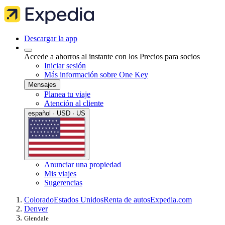
Descargar la app
Accede a ahorros al instante con los Precios para socios
Iniciar sesión
Más información sobre One Key
Mensajes
Planea tu viaje
Atención al cliente
español · USD · US
Anunciar una propiedad
Mis viajes
Sugerencias
Colorado
Estados Unidos
Renta de autos
Expedia.com
Denver
Glendale