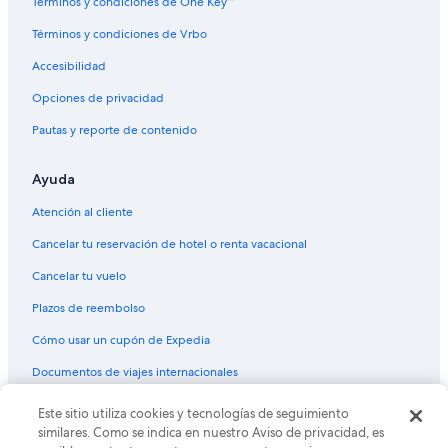
Términos y condiciones de One Key™
Términos y condiciones de Vrbo
Accesibilidad
Opciones de privacidad
Pautas y reporte de contenido
Ayuda
Atención al cliente
Cancelar tu reservación de hotel o renta vacacional
Cancelar tu vuelo
Plazos de reembolso
Cómo usar un cupón de Expedia
Documentos de viajes internacionales
Este sitio utiliza cookies y tecnologías de seguimiento
© 2026 Expedia, Inc., una empresa de Expedia Group. Todos los
derechos reservados. Expedia y el logo de Expedia son marcas
similares. Como se indica en nuestro Aviso de privacidad, es
registradas o marcas comerciales de Expedia, Inc. CST# 2029030-50.