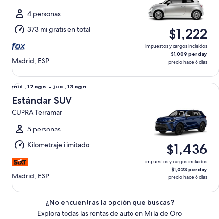
ago.
al
4 personas
jue.,
373 mi gratis en total
$1,222
13
ago.
impuestos y cargos incluidos
$1,009 per day
Madrid, ESP
precio hace 6 días
Estándar SUV CUPRA Terramar
Del
mié., 12 ago. - jue., 13 ago.
mié.,
Estándar SUV
12
CUPRA Terramar
ago.
al
5 personas
jue.,
Kilometraje ilimitado
$1,436
13
ago.
impuestos y cargos incluidos
$1,023 per day
Madrid, ESP
precio hace 6 días
¿No encuentras la opción que buscas?
Explora todas las rentas de auto en Milla de Oro