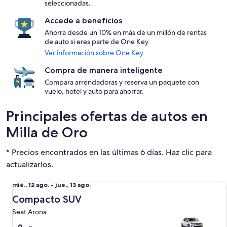
seleccionadas.
Accede a beneficios
Ahorra desde un 10% en más de un millón de rentas
de auto si eres parte de One Key.
Ver información sobre One Key
Compra de manera inteligente
Compara arrendadoras y reserva un paquete con
vuelo, hotel y auto para ahorrar.
Principales ofertas de autos en
Milla de Oro
* Precios encontrados en las últimas 6 días. Haz clic para
actualizarlos.
Compacto SUV Seat Arona
Del
mié., 12 ago. - jue., 13 ago.
mié.,
Compacto SUV
12
Seat Arona
ago.