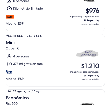
al
5 personas
jue.,
Kilometraje ilimitado
$976
13
ago.
impuestos y cargos incluidos
$696 per day
Madrid, ESP
precio hace 6 días
Mini Citroen C1
Del
mié., 12 ago. - jue., 13 ago.
mié.,
Mini
12
Citroen C1
ago.
al
4 personas
jue.,
373 mi gratis en total
$1,210
13
ago.
impuestos y cargos incluidos
$999 per day
Madrid, ESP
precio hace 6 días
Económico Fiat 500
Del
mié., 12 ago. - jue., 13 ago.
mié.,
Económico
12
Fiat 500