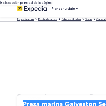
Ir a la sección principal de la página
Planea tu viaje
Expedia.com
Renta de autos
Estados Unidos
Texas
Galves
Renta de autos en Pre
Entrega
Entrega
Presa marina Galveston Seawall