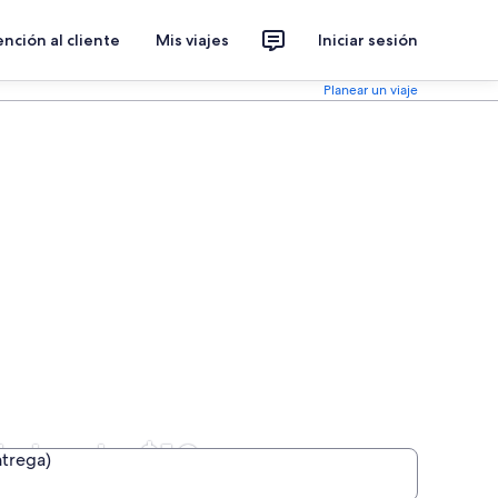
nción al cliente
Mis viajes
Iniciar sesión
Planear un viaje
l desde $10
ntrega)