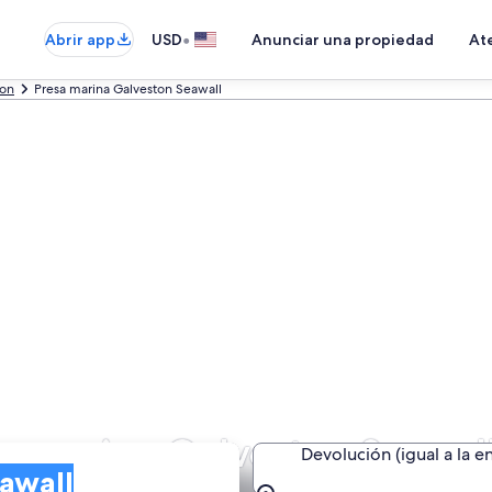
•
Abrir app
USD
Anunciar una propiedad
Ate
ton
Presa marina Galveston Seawall
sa marina Galveston Seawal
Devolución (igual a la e