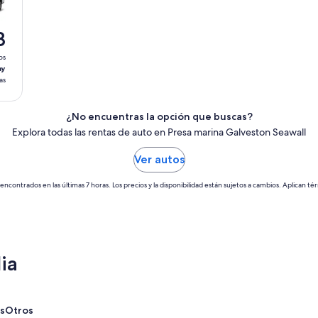
8
os
ay
as
¿No encuentras la opción que buscas?
Explora todas las rentas de auto en Presa marina Galveston Seawall
Ver autos
encontrados en las últimas 7 horas. Los precios y la disponibilidad están sujetos a cambios. Aplican té
ia
s
Otros