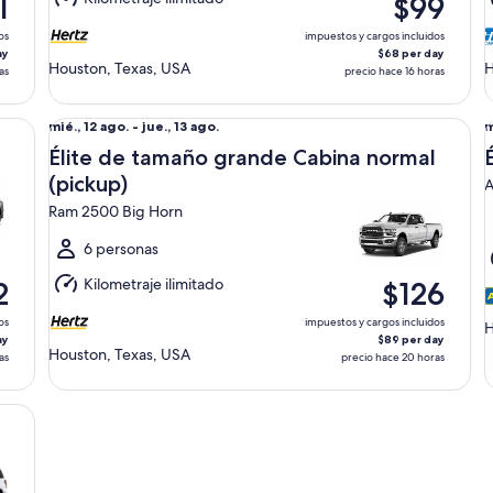
1
$99
13
1
ago.
a
os
impuestos y cargos incluidos
ay
$68 per day
Houston, Texas, USA
H
as
precio hace 16 horas
Élite de tamaño grande Cabina normal (pickup) Ram 250
Él
Del
D
mié., 12 ago. - jue., 13 ago.
m
mié.,
m
Élite de tamaño grande Cabina normal
12
1
(pickup)
A
ago.
a
Ram 2500 Big Horn
al
a
jue.,
j
6 personas
13
1
Kilometraje ilimitado
2
$126
ago.
a
os
impuestos y cargos incluidos
H
ay
$89 per day
Houston, Texas, USA
as
precio hace 20 horas