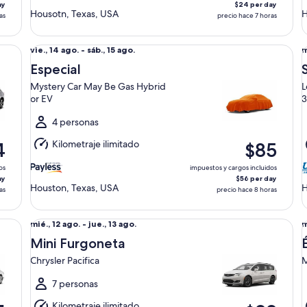
ay
$24 per day
Housotn, Texas, USA
H
as
precio hace 7 horas
 - PRESTIGE
Especial Mystery Car May Be Gas Hybrid or EV
Su
Del
D
vie., 14 ago. - sáb., 15 ago.
m
vie.,
m
Especial
14
1
Mystery Car May Be Gas Hybrid
L
ago.
a
or EV
3
al
a
sáb.,
4 personas
j
15
1
Kilometraje ilimitado
4
$85
ago.
a
os
impuestos y cargos incluidos
ay
$56 per day
Houston, Texas, USA
H
as
precio hace 8 horas
Mini Furgoneta Chrysler Pacifica
Él
Del
D
mié., 12 ago. - jue., 13 ago.
m
mié.,
m
Mini Furgoneta
12
1
Chrysler Pacifica
M
ago.
a
al
a
7 personas
jue.,
m
Kilometraje ilimitado