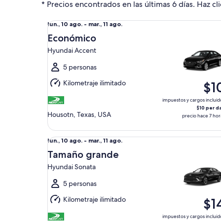
* Precios encontrados en las últimas 6 días. Haz cli
Económico Hyundai Accent
Del
lun., 10 ago. - mar., 11 ago.
lun.,
Económico
10
Hyundai Accent
ago.
al
5 personas
mar.,
Kilometraje ilimitado
$1
11
ago.
impuestos y cargos incluid
$10 per d
Housotn, Texas, USA
precio hace 7 hor
Tamaño grande Hyundai Sonata
Del
lun., 10 ago. - mar., 11 ago.
lun.,
Tamaño grande
10
Hyundai Sonata
ago.
al
5 personas
mar.,
Kilometraje ilimitado
$1
11
ago.
impuestos y cargos incluid