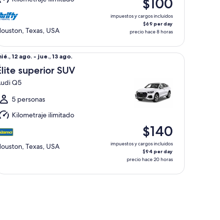
$100
2
go.
impuestos y cargos incluidos
$69 per day
ouston, Texas, USA
precio hace 8 horas
0 Big Horn
ite superior SUV Audi Q5
el
ié., 12 ago. - jue., 13 ago.
ié.,
Élite superior SUV
2
udi Q5
go.
l
5 personas
ue.,
Kilometraje ilimitado
3
$140
go.
impuestos y cargos incluidos
ouston, Texas, USA
$94 per day
precio hace 20 horas