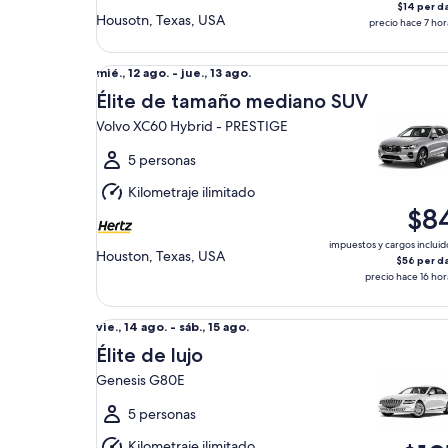
$14 per d
Housotn, Texas, USA
precio hace 7 hor
Élite de tamaño mediano SUV Volvo XC60 Hybrid
Del
mié., 12 ago. - jue., 13 ago.
mié.,
Élite de tamaño mediano SUV
12
Volvo XC60 Hybrid - PRESTIGE
ago.
al
5 personas
jue.,
Kilometraje ilimitado
13
$8
ago.
impuestos y cargos incluid
Houston, Texas, USA
$56 per d
precio hace 16 hor
Élite de lujo Genesis G80E
Del
vie., 14 ago. - sáb., 15 ago.
vie.,
Élite de lujo
14
Genesis G80E
ago.
al
5 personas
sáb.,
Kilometraje ilimitado