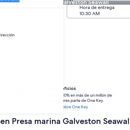
autos en Presa marina Galveston Seawall
Devolución (igual a la e
a de devolución
Hora de entrega
go
ayor.
irección
Accede a beneficios
Ahorra desde un 10% en más de un millón de
rentas de auto si eres parte de One Key.
Ver información sobre One Key
s en Presa marina Galveston Seawal