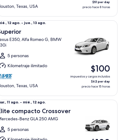
$51 per day
ouston, Texas, USA
precio hace 8 horas
perior Lexus E350, Alfa Romeo G, BMW 330i
el
ié., 12 ago. - jue., 13 ago.
ié.,
Superior
2
exus E350, Alfa Romeo G, BMW
go.
30i
l
ue.,
5 personas
3
Kilometraje ilimitado
$100
go.
impuestos y cargos incluidos
$62 per day
ouston, Texas, USA
precio hace 15 horas
ite compacto Crossover Mercedes-Benz GLA 250 AMG
el
ar., 11 ago. - mié., 12 ago.
ar.,
Élite compacto Crossover
1
ercedes-Benz GLA 250 AMG
go.
l
5 personas
ié.,
Kilometraje ilimitado