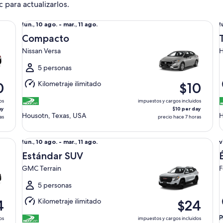
c para actualizarlos.
Compacto Nissan Versa
Ta
Del
D
lun., 10 ago. - mar., 11 ago.
l
lun.,
l
Compacto
10
1
Nissan Versa
H
ago.
a
al
a
5 personas
mar.,
m
Kilometraje ilimitado
0
$10
11
1
ago.
a
os
impuestos y cargos incluidos
ay
$10 per day
Housotn, Texas, USA
H
as
precio hace 7 horas
Estándar SUV GMC Terrain
Él
Del
D
lun., 10 ago. - mar., 11 ago.
v
lun.,
v
Estándar SUV
10
1
GMC Terrain
F
ago.
a
al
a
5 personas
mar.,
s
Kilometraje ilimitado
4
$24
11
1
ago.
a
os
impuestos y cargos incluidos