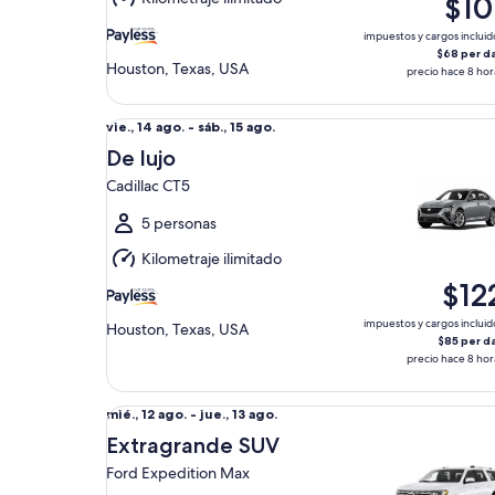
$10
15
ago.
impuestos y cargos incluid
$68 per d
Houston, Texas, USA
precio hace 8 hor
De lujo Cadillac CT5
Del
vie., 14 ago. - sáb., 15 ago.
vie.,
De lujo
14
Cadillac CT5
ago.
al
5 personas
sáb.,
Kilometraje ilimitado
15
$12
ago.
impuestos y cargos incluid
Houston, Texas, USA
$85 per d
precio hace 8 hor
Extragrande SUV Ford Expedition Max
Del
mié., 12 ago. - jue., 13 ago.
mié.,
Extragrande SUV
12
Ford Expedition Max
ago.