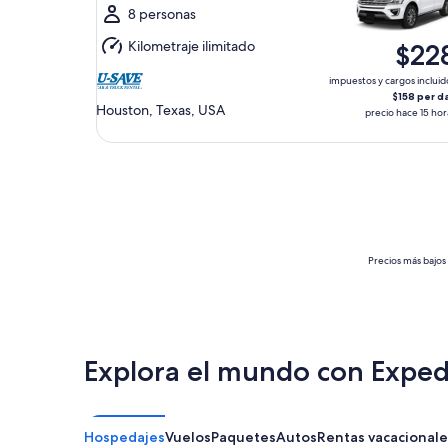
al
8 personas
jue.,
Kilometraje ilimitado
$22
13
ago.
impuestos y cargos incluid
$158 per d
Houston, Texas, USA
precio hace 15 hor
Precios más bajos 
Explora el mundo con Exped
Hospedajes
Vuelos
Paquetes
Autos
Rentas vacacionale