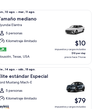
maño mediano Hyundai Elantra
el
un., 10 ago. - mar., 11 ago.
un.,
Tamaño mediano
0
yundai Elantra
go.
l
5 personas
ar.,
Kilometraje ilimitado
$10
1
go.
impuestos y cargos incluidos
$10 per day
ousotn, Texas, USA
precio hace 7 horas
ite estándar Especial Ford Mustang Mach-E
el
ie., 14 ago. - sáb., 15 ago.
ie.,
Élite estándar Especial
4
ord Mustang Mach-E
go.
l
5 personas
áb.,
Kilometraje ilimitado
$79
5
go.
impuestos y cargos incluidos