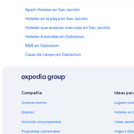
Apart-Hoteles en San Jacinto
Hoteles en la playa en San Jacinto
Hoteles que aceptan mascotas en San Jacinto
Hoteles 4 estrellas en Galveston
B&B en Galveston
Casas de campo en Galveston
Casas vacacionales en Galveston
Cruceros en Galveston
Hoteles de Drury Inn & Suites en Galveston
Hoteles familiares en Galveston
Compañía
Ideas par
Hoteles baratos en Galveston
Quiénes somos
Lugares turí
Hoteles con cocina en Galveston
Empleo
Hoteles en 
Hoteles con área de juegos en Galveston
Anunciar una propiedad
Casas vacac
Hoteles con alberca en Galveston
Propuestas comerciales
Viajes a Est