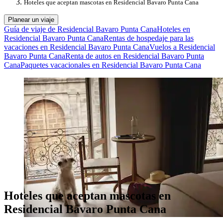
Hoteles que aceptan mascotas en Residencial Bavaro Punta Cana
Planear un viaje
Guía de viaje de Residencial Bavaro Punta Cana
Hoteles en
Residencial Bavaro Punta Cana
Rentas de hospedaje para las
vacaciones en Residencial Bavaro Punta Cana
Vuelos a Residencial
Bavaro Punta Cana
Renta de autos en Residencial Bavaro Punta
Cana
Paquetes vacacionales en Residencial Bavaro Punta Cana
Hoteles que aceptan mascotas en
Residencial Bavaro Punta Cana