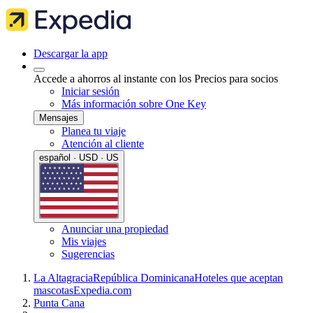
Descargar la app
Accede a ahorros al instante con los Precios para socios
Iniciar sesión
Más información sobre One Key
Mensajes
Planea tu viaje
Atención al cliente
español · USD · US
Anunciar una propiedad
Mis viajes
Sugerencias
La Altagracia
República Dominicana
Hoteles que aceptan
mascotas
Expedia.com
Punta Cana