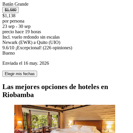
Batán Grande
$1,580
$1,138
por persona
23 sep - 30 sep
precio hace 19 horas
Incl. vuelo redondo sin escalas
Newark (EWR) a Quito (UIO)
9.6
/
10
¡Excepcional! (226 opiniones)
Bueno
Enviada el 16 may. 2026
Elegir mis fechas
Las mejores opciones de hoteles en
Riobamba