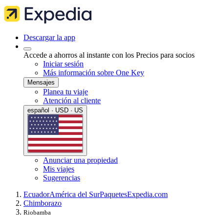
Descargar la app
Accede a ahorros al instante con los Precios para socios
Iniciar sesión
Más información sobre One Key
Mensajes
Planea tu viaje
Atención al cliente
español · USD · US
Anunciar una propiedad
Mis viajes
Sugerencias
Ecuador
América del Sur
Paquetes
Expedia.com
Chimborazo
Riobamba