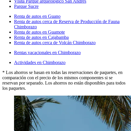
Visita Parque arqueológico San Andrés
Parque Sucre
Renta de autos en Guano
Renta de autos cerca de Reserva de Producción de Fauna
Chimborazo
Renta de autos en Guamote
Renta de autos en Cajabamba
Renta de autos cerca de Volcán Chimborazo
Rentas vacacionales en Chimborazo
Actividades en Chimborazo
* Los ahorros se basan en todas las reservaciones de paquetes, en
comparación con el precio de los mismos componentes si se
reservan por separado. Los ahorros no están disponibles para todos
los paquetes.