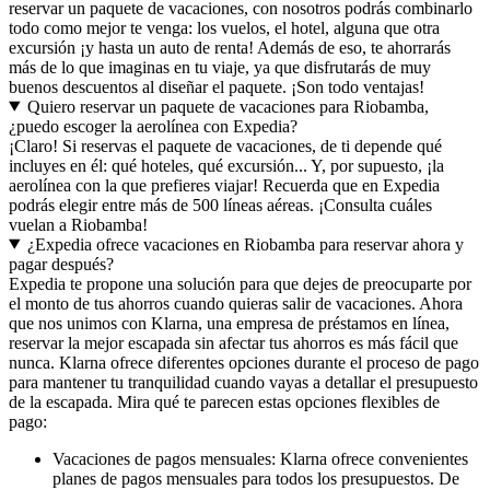
reservar un paquete de vacaciones, con nosotros podrás combinarlo
todo como mejor te venga: los vuelos, el hotel, alguna que otra
excursión ¡y hasta un auto de renta! Además de eso, te ahorrarás
más de lo que imaginas en tu viaje, ya que disfrutarás de muy
buenos descuentos al diseñar el paquete. ¡Son todo ventajas!
Quiero reservar un paquete de vacaciones para Riobamba,
¿puedo escoger la aerolínea con Expedia?
¡Claro! Si reservas el paquete de vacaciones, de ti depende qué
incluyes en él: qué hoteles, qué excursión... Y, por supuesto, ¡la
aerolínea con la que prefieres viajar! Recuerda que en Expedia
podrás elegir entre más de 500 líneas aéreas. ¡Consulta cuáles
vuelan a Riobamba!
¿Expedia ofrece vacaciones en Riobamba para reservar ahora y
pagar después?
Expedia te propone una solución para que dejes de preocuparte por
el monto de tus ahorros cuando quieras salir de vacaciones. Ahora
que nos unimos con Klarna, una empresa de préstamos en línea,
reservar la mejor escapada sin afectar tus ahorros es más fácil que
nunca. Klarna ofrece diferentes opciones durante el proceso de pago
para mantener tu tranquilidad cuando vayas a detallar el presupuesto
de la escapada. Mira qué te parecen estas opciones flexibles de
pago:
Vacaciones de pagos mensuales: Klarna ofrece convenientes
planes de pagos mensuales para todos los presupuestos. De