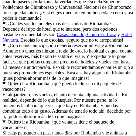
cuando pasees por la zona, la verdad es que Escuela Superior
Politécnica de Chimborazo y Universidad Nacional de Chimborazo
no se quedan atrás. ¿Y si eliges quedarte en un hospedaje cerca y así
poder ir caminando?
¿Cuáles son los hoteles más destacados de Riobamba?
Depende del tipo de hotel que te interese, pero dos opciones
bastante recomendables son
Casas Danadri, Como En Casa
y
Hotel
Navarra
. Escojas lo que escojas, ¡seguro que no te arrepentirás!
¿Con cuánta anticipación debería reservar un viaje a Riobamba?
Aunque no tenemos ninguna regla de oro, lo habitual es que, cuanto
antes reserves, más barato te saldrá el viaje. Y Expedia te lo pone
fácil, ya que podrás comparar precios de hoteles y vuelos con hasta
12 meses de anticipación. Eso sí: te recomendamos echarles un ojo a
nuestras promociones especiales. Busca si hay alguna de Riobamba,
¡pues podrás ahorrar más de lo que imaginas!
Quiero ir a Riobamba, ¿qué puedo incluir en mi paquete de
vacaciones?
El alojamiento, los vuelos, el auto de renta, alguna actividad... En
realidad, depende de lo que busques. Por nuestra parte, te lo
ponemos fácil para que veas qué hay en Riobamba y puedas
combinar todo a tu gusto. Además de tenerlo todo ahí, decidido por
ti, ¡podrás ahorrar más de lo que imaginas!
Quiero ir a Riobamba, ¿qué ventajas tiene el paquete de
vacaciones?
Si estás pensando en pasar unos días por Riobamba y te animas a