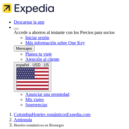
Descargar la app
Accede a ahorros al instante con los Precios para socios
Iniciar sesión
Más información sobre One Key
Mensajes
Planea tu viaje
Atención al cliente
español · USD · US
Anunciar una propiedad
Mis viajes
Sugerencias
Colombia
Hoteles románticos
Expedia.com
Antioquía
Hoteles románticos en Rionegro