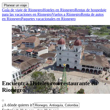
Planear un viaje
Guía de viaje de Rionegro
Hoteles en Rionegro
Rentas de hospedaje
para las vacaciones en Rionegro
Vuelos a Rionegro
Renta de autos
en Rionegro
Paquetes vacacionales en Rionegro
Encuentra Hoteles con restaurante en
Rionegro
¿A dónde quieres ir?