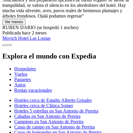
tranquilidad, se valora el silencio en los alrededores del hotel. Hay
mucha vida silvestre, aves, pavos reales de hermosos plumajes y
árboles frondosos. Ojalá podamos regresar"
Ver menos
RUBEN DARIO
(se hospedó 1 noches)
Publicada hace 2 meses
Movich Hotel Las Lomas
Explora el mundo con Expedia
Hospedajes
Vuelos
Paquetes
Autos
Rentas vacacionales
Hoteles cerca de Estadio Alberto Grisales
Hoteles cerca de Clínica Somer
Hoteles 5 estrellas en San Antonio de Pereira
Cabañas en San Antonio de Pereira
Campings en San Antonio de Pereira
Casas de campo en San Antonio de Pereira
Casas de huéspedes en San Antonio de Pereira