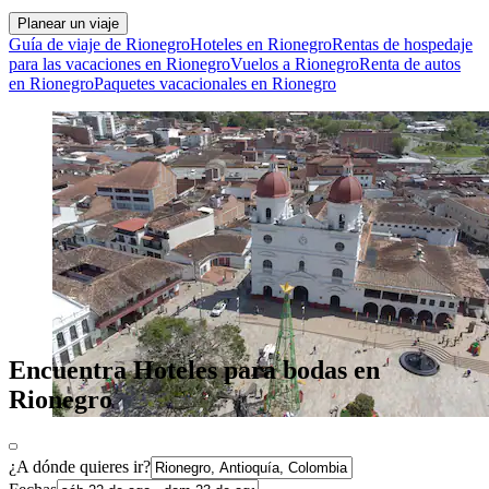
Planear un viaje
Guía de viaje de Rionegro
Hoteles en Rionegro
Rentas de hospedaje
para las vacaciones en Rionegro
Vuelos a Rionegro
Renta de autos
en Rionegro
Paquetes vacacionales en Rionegro
Encuentra Hoteles para bodas en
Rionegro
¿A dónde quieres ir?