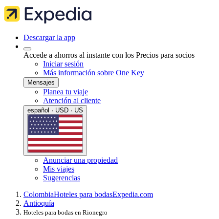
Descargar la app
Accede a ahorros al instante con los Precios para socios
Iniciar sesión
Más información sobre One Key
Mensajes
Planea tu viaje
Atención al cliente
español · USD · US
Anunciar una propiedad
Mis viajes
Sugerencias
Colombia
Hoteles para bodas
Expedia.com
Antioquía
Hoteles para bodas en Rionegro