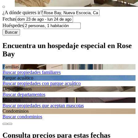
¿A dónde quieres ir?
Fechas
Huéspedes
Buscar
Encuentra un hospedaje especial en Rose
Bay
Familias
Buscar propiedades familiares
Parque acuático
Buscar propiedades con parque acuático
Departa­mentos
Buscar departamentos
Mascotas
Buscar propiedades que aceptan mascotas
Condominios
Buscar condominios
Consulta precios para estas fechas