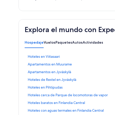
Explora el mundo con Expe
Hospedaje
Vuelos
Paquetes
Autos
Actividades
E
Hoteles en Viitasaari
n
E
Apartamentos en Muurame
l
n
a
E
Apartamentos en Jyväskylä
l
c
n
a
e
E
Hoteles de Restel en Jyväskylä
l
c
p
n
a
e
E
Hoteles en Pihtipudas
a
l
c
p
n
r
a
e
E
Hoteles cerca de Parque de locomotoras de vapor
a
l
a
c
p
n
r
a
a
e
E
Hoteles baratos en Finlandia Central
a
l
a
c
b
p
n
r
a
a
e
E
Hoteles con aguas termales en Finlandia Central
r
a
l
a
c
b
p
n