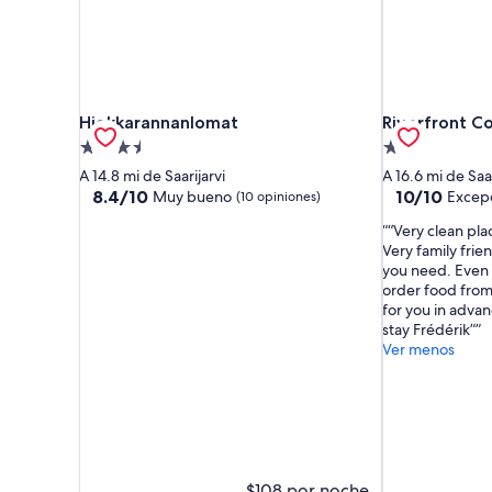
Hiekkarannanlomat
Riverfront Co
Hiekkarannanlomat
Riverfront C
Propiedad
Propiedad
de
de
A 14.8 mi de Saarijarvi
A 16.6 mi de Saar
3.5
2.0
8.4
10.0
8.4/10
10/10
Muy bueno
Excepc
(10 opiniones)
de
de
estrellas
estrellas
“Very clean pla
10,
10,
Very family frie
Muy
Excepcional,
you need. Even 
bueno,
(1
order food from
(10
opinión)
for you in advan
opiniones)
stay Frédérik”
Ver menos
$108 por noche