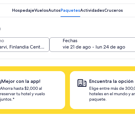
Hospedaje
Vuelos
Autos
Paquetes
Actividades
Cruceros
no
Fechas
¡Mejor con la app!
Encuentra la opción 
Ahorra hasta $2,000 al
Elige entre más de 300
reservar tu hotel y vuelo
hoteles en el mundo y a
juntos.*
paquete.