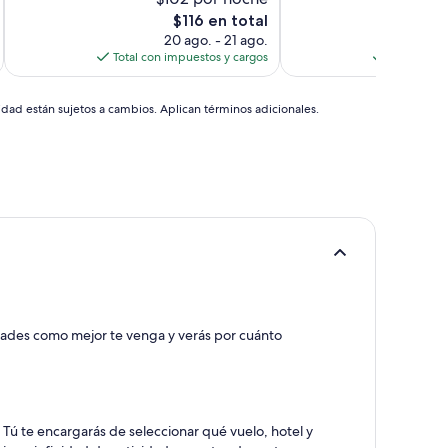
El
$116 en total
precio
20 ago. - 21 ago.
actual
Total con impuestos y cargos
Total con 
es
de
$116
idad están sujetos a cambios. Aplican términos adicionales.
vidades como mejor te venga y verás por cuánto
. Tú te encargarás de seleccionar qué vuelo, hotel y