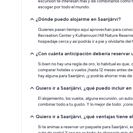
para
excursión te interesan más y de combinarlos como t
2
escoger por todo el mundo.
adultos.
Los
¿Dónde puedo alojarme en Saarijärvi?
precios
y
Quienes pasan tiempo aquí aprovechan para conoce
la
Recreation Center y Kulhanvuori Hill Nature Reserve,
disponibilidad
hospedaje cerca y así podrás ir a pie y olvidarte del
están
sujetos
¿Con cuánta anticipación debería reservar un
a
cambios.
Si bien no hay una regla de oro, lo habitual es que,
Aplican
comparar hoteles o vuelos ¡hasta 12 meses antes de 
términos
adicionales.
hay alguna para Saarijärvi, ¡y podrás ahorrar más de
Quiero ir a Saarijärvi, ¿qué puedo incluir 
El alojamiento, los vuelos, alguna excursión, un aut
combinar todo a tu gusto. Y lo mejor de todo: ¡cons
Quiero ir a Saarijärvi, ¿qué ventajas tiene
Si te animas a reservar un paquete para Saarijärvi,
auto de renta! Y eso no es todo: te ahorrarás más d