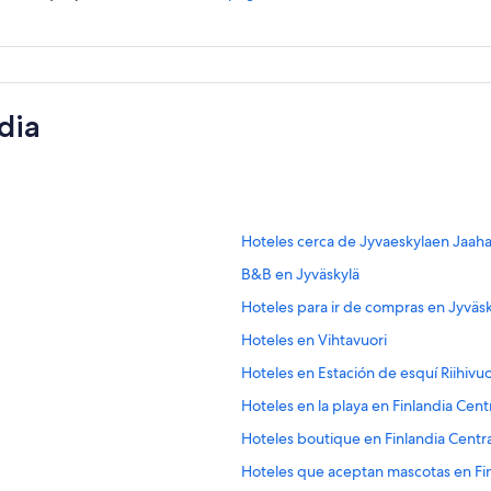
dia
E
Hoteles cerca de Jyvaeskylaen Jaahal
n
E
B&B en Jyväskylä
l
n
a
E
Hoteles para ir de compras en Jyväsk
l
c
n
a
e
E
Hoteles en Vihtavuori
l
c
p
n
a
e
E
Hoteles en Estación de esquí Riihivuo
a
l
c
p
n
r
a
e
E
Hoteles en la playa en Finlandia Cent
a
l
a
c
p
n
r
a
a
e
E
Hoteles boutique en Finlandia Centra
a
l
a
c
b
p
n
r
a
a
e
E
Hoteles que aceptan mascotas en Fin
r
a
l
a
c
b
p
n