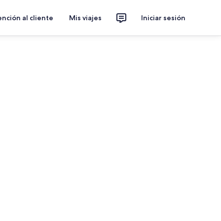
nción al cliente
Mis viajes
Iniciar sesión