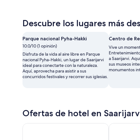
Descubre los lugares más dest
Parque nacional Pyha-Hakki
Centro de Re
10.0/10 (1 opinión)
Vive un momento
Entretenimiento
Disfruta de la vida al aire libre en Parque
a Saarijarvi. Aq
nacional Pyha-Hakki, un lugar de Saarijarvi
sus museos inte
ideal para conectarte con la naturaleza.
monumentos int
Aquí, aprovecha para asistir a sus
concurridos festivales y recorrer sus iglesias.
Ofertas de hotel en Saarijarv
Hiekkarannanlomat
Riverfront Co