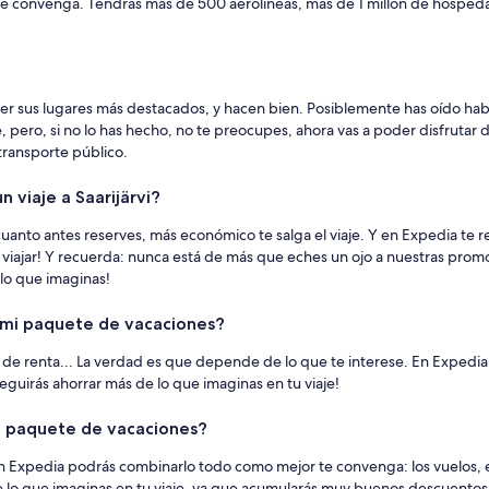
e convenga. Tendrás más de 500 aerolíneas, más de 1 millón de hospedaje
r sus lugares más destacados, y hacen bien. Posiblemente has oído hab
 pero, si no lo has hecho, no te preocupes, ahora vas a poder disfrutar d
 transporte público.
 viaje a Saarijärvi?
 cuanto antes reserves, más económico te salga el viaje. Y en Expedia te 
viajar! Y recuerda: nunca está de más que eches un ojo a nuestras promoci
 lo que imaginas!
en mi paquete de vacaciones?
o de renta... La verdad es que depende de lo que te interese. En Expedia
eguirás ahorrar más de lo que imaginas en tu viaje!
 el paquete de vacaciones?
 en Expedia podrás combinarlo todo como mejor te convenga: los vuelos, e
e lo que imaginas en tu viaje, ya que acumularás muy buenos descuentos 