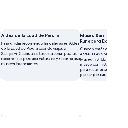
Aldea de la Edad de Piedra
Museo Barn Museum & 
Runeberg Exhibition
Pasa un día recorriendo las galerías en Aldea
de la Edad de Piedra cuando viajes a
Cuando estés en Saarijarvi,
n
Saarijarvi. Cuando visites esta zona, podrás
entre las exhibiciones del
recorrer sus parques naturales y recorrer sus
Museum & J.L. Runeberg Ex
museos interesantes.
museo con historia propia.
para recorrer sus museos i
pasear por sus monumentos
Wanhat Wehkeet - Myllyjoki Camping
Varjola Holiday Center