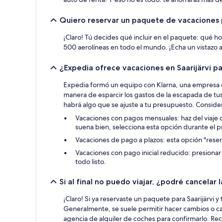
Quiero reservar un paquete de vacaciones p
¡Claro! Tú decides qué incluir en el paquete: qué ho
500 aerolíneas en todo el mundo. ¡Echa un vistazo a 
¿Expedia ofrece vacaciones en Saarijärvi p
Expedia formó un equipo con Klarna, una empresa de
manera de esparcir los gastos de la escapada de tus
habrá algo que se ajuste a tu presupuesto. Consider
Vacaciones con pagos mensuales: haz del viaje
suena bien, selecciona esta opción durante el 
Vacaciones de pago a plazos: esta opción "reser
Vacaciones con pago inicial reducido: presionar
todo listo.
Si al final no puedo viajar, ¿podré cancelar
¡Claro! Si ya reservaste un paquete para Saarijärvi 
Generalmente, se suele permitir hacer cambios o ca
agencia de alquiler de coches para confirmarlo. Re