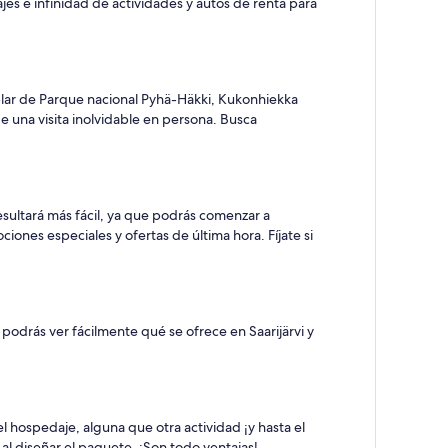
s e infinidad de actividades y autos de renta para
lar de Parque nacional Pyhä-Häkki, Kukonhiekka
e una visita inolvidable en persona. Busca
resultará más fácil, ya que podrás comenzar a
ones especiales y ofertas de última hora. Fíjate si
 podrás ver fácilmente qué se ofrece en Saarijärvi y
l hospedaje, alguna que otra actividad ¡y hasta el
al diseñar el paquete. ¡Son todo ventajas!