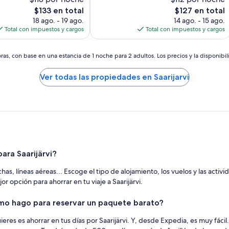
El
El
$133 en total
$127 en total
precio
precio
18 ago. - 19 ago.
14 ago. - 15 ago.
actual
actual
Total con impuestos y cargos
Total con impuestos y cargos
es
es
de
de
$133
$127
as, con base en una estancia de 1 noche para 2 adultos. Los precios y la disponibil
Ver todas las propiedades en Saarijarvi
ara Saarijärvi?
as, líneas aéreas... Escoge el tipo de alojamiento, los vuelos y las acti
or opción para ahorrar en tu viaje a Saarijärvi.
ómo hago para reservar un paquete barato?
eres es ahorrar en tus días por Saarijärvi. Y, desde Expedia, es muy fácil