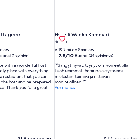
ttageee
Hotelli Wanha Kammari
ottageee
Hotelli Wanha Kammari
Propiedad
de
ijarvi
A 19.7 mi de Saarijarvi
2.5
7.8
7.8/10
ional
Bueno
(1 opinión)
(24 opiniones)
de
estrellas
ce with a wonderful host.
“Sängyt hyvät, tyynyt olisi voineet olla
10,
ndly place with everything
kuohkeammat. Aamupala-systeemi
Bueno,
a restaurant that you can
mielestäni toimiva ja riittävän
(24
 the host and he prepared
monipuolinen.”
opiniones)
ce. Thank you for a great
Ver menos
$118 por noche
$112 por noche