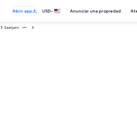
•
Abrir app
USD
Anunciar una propiedad
Ate
Saarijarvi