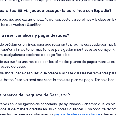
ara Saarijärvi, ¿puedo escoger la aerolínea con Expedia?
spedaje, qué excursiones... Y, por supuesto, ¡la aerolínea y la clase en l
las que vuelan a Saarijärvi!
ara reservar ahora y pagar después?
 préstamos en línea, para que reservar tu próxima escapada sea más fác
 sueños a fin de tener más fondos para gastar mientras estés de viaje. Kl
a las siguientes opciones de pago flexibles:
 de tus sueños una realidad con los cómodos planes de pagos mensuales
proceso de pago.
va ahora, paga después" que ofrece Klarna te dará las herramientas para 
 el botón Reservar será más sencillo con este plan de pago. Tan solo haz
 la reserva del paquete de Saarijärvi?
y te ves en la obligación de cancelarlo, ¡te ayudamos! Sabemos que los pl
ncelar de manera gratuita en las 24 horas siguientes. Con todo, te reco
cuerda que puedes visitar nuestra
página de atención al cliente
si tienes