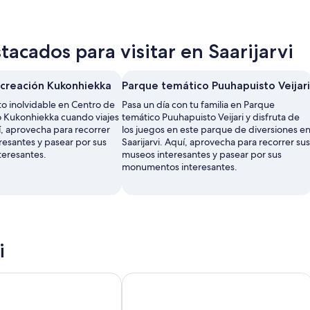
acados para visitar en Saarijarvi
creación Kukonhiekka
Parque temático Puuhapuisto Veijari
 inolvidable en Centro de
Pasa un día con tu familia en Parque
 Kukonhiekka cuando viajes
temático Puuhapuisto Veijari y disfruta de
uí, aprovecha para recorrer
los juegos en este parque de diversiones e
resantes y pasear por sus
Saarijarvi. Aquí, aprovecha para recorrer sus
eresantes.
museos interesantes y pasear por sus
monumentos interesantes.
i
ttageee
Hotelli Wanha Kammari