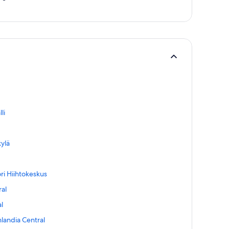
li
ylä
ri Hiihtokeskus
ral
l
landia Central