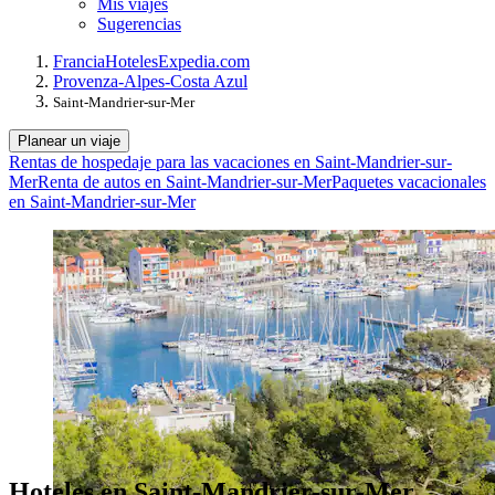
Mis viajes
Sugerencias
Francia
Hoteles
Expedia.com
Provenza-Alpes-Costa Azul
Saint-Mandrier-sur-Mer
Planear un viaje
Rentas de hospedaje para las vacaciones en Saint-Mandrier-sur-
Mer
Renta de autos en Saint-Mandrier-sur-Mer
Paquetes vacacionales
en Saint-Mandrier-sur-Mer
Hoteles en Saint-Mandrier-sur-Mer