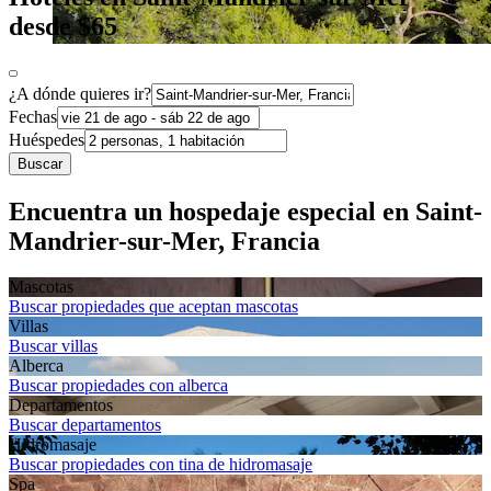
desde $65
¿A dónde quieres ir?
Fechas
Huéspedes
Buscar
Encuentra un hospedaje especial en Saint-
Mandrier-sur-Mer, Francia
Mascotas
Buscar propiedades que aceptan mascotas
Villas
Buscar villas
Alberca
Buscar propiedades con alberca
Departa­mentos
Buscar departamentos
Hidromasaje
Buscar propiedades con tina de hidromasaje
Spa