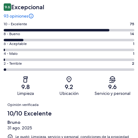
Excepcional
9.6
93 opiniones
Puntuación
10 - Excelente
75
de
Puntuación
8 - Bueno
14
10,
de
es
Puntuación
6 - Aceptable
1
8,
decir,
de
es
Puntuación
4 - Malo
1
Excelente.
6,
decir,
de
Basada
es
Puntuación
2 - Terrible
2
Bueno.
4,
en
decir,
de
Basada
es
75
Aceptable.
2,
en
decir,
de
Basada
es
14
Malo.
9.8
9.2
9.6
93
en
decir,
de
Basada
Limpieza
Ubicación
Servicio y personal
opiniones
1
Terrible.
93
en
Opiniones
de
Basada
opiniones
Opinión verificada
1
93
en
de
10/10 Excelente
opiniones
2
93
de
Bruno
opiniones
31 ago. 2025
93
opiniones
Le gustó: Limpieza, servicio y personal, condiciones de la propiedad