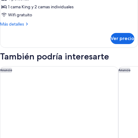
junior
1 cama King y 2 camas individuales
Wifi gratuito
Más
Más detalles
detalles
sobre
Ver precio
Suite
junior
También podría interesarte
COMO Le Beauvallon
Hôtel Le
Anuncio
Anuncio