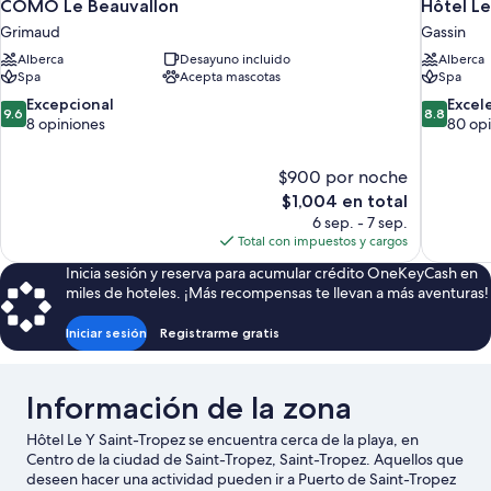
COMO Le Beauvallon
Hôtel Le
Grimaud
Gassin
Alberca
Desayuno incluido
Alberca
Spa
Acepta mascotas
Spa
9.6
8.8
Excepcional
Excel
9.6
8.8
de
de
8 opiniones
80 op
10,
10,
Excepcional,
Excelente
$900 por noche
8
80
El
$1,004 en total
opiniones
opiniones
precio
6 sep. - 7 sep.
actual
Total con impuestos y cargos
es
Inicia sesión y reserva para acumular crédito OneKeyCash en
de
miles de hoteles. ¡Más recompensas te llevan a más aventuras!
$1,004
Iniciar sesión
Registrarme gratis
Información de la zona
Hôtel Le Y Saint-Tropez se encuentra cerca de la playa, en
Centro de la ciudad de Saint-Tropez, Saint-Tropez. Aquellos que
deseen hacer una actividad pueden ir a Puerto de Saint-Tropez