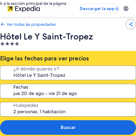
Ir a la sección principal de la página
Descargar la app
Ver todas las propiedades
Hôtel Le Y Saint-Tropez
Propiedad
de
4.0
Elige las fechas para ver precios
estrellas
¿A dónde quieres ir?
Fechas
Huéspedes
Buscar