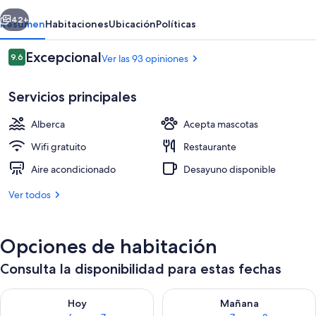
Saint-
erior
Siguiente
Tropez
42+
Resumen
Habitaciones
Ubicación
Políticas
Opiniones
Excepcional
9.6
Ver las 93 opiniones
9.6 de 10,
Servicios principales
Alberca
Acepta mascotas
Wifi gratuito
Restaurante
Aire acondicionado
Desayuno disponible
Recepción
Ver todos
Opciones de habitación
Consulta la disponibilidad para estas fechas
Consulta la disponibilidad para hoy ago 6 - ago 7
Consulta la disponibilidad pa
Hoy
Mañana