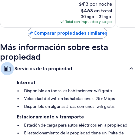
Otros de los servicios que también encontrarás incluyen:
Muy
$413 por noche
Excepcional,
bueno,
Periqueras, bañeras para bebé y servicio de cuidado de niños
El
$463 en total
170
84
precio
opiniones
30 ago. - 31 ago.
opinion
Sábanas italianas Frette, colchones con pillow-top y cunas o camas
actual
Total con impuestos y cargos
infatiles gratuitas
es
Amenidades de baño de diseñador y secadoras de cabello
de
Comparar propiedades similares
$463
Televisiones de pantalla plana de 43 pulgadas con Netflix, servicios
de streaming y canales de televisión premium
Más información sobre esta
Armarios o clósets, calefacción y servicio de limpieza diario
propiedad
Servicios de la propiedad
Internet
Disponible en todas las habitaciones: wifi gratis
Velocidad del wifi en las habitaciones: 25+ Mbps
Disponible en algunas áreas comunes: wifi gratis
Estacionamiento y transporte
Estación de carga para autos eléctricos en la propiedad
El estacionamiento de la propiedad tiene un límite de