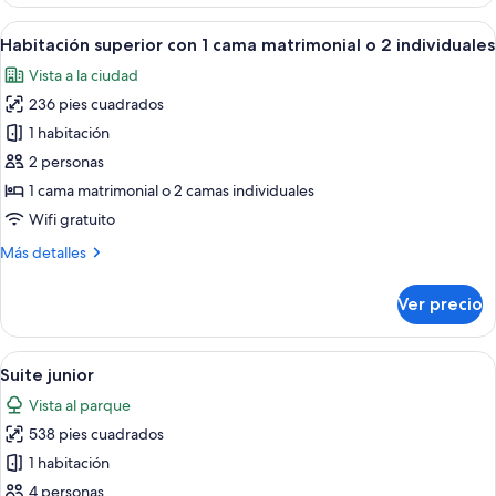
estándar
2
con
Abrir
Habitación de hotel con una cama gran
individuales
8
1
Habitación superior con 1 cama matrimonial o 2 individuales
todas
cama
Vista a la ciudad
matrimonial
las
o
236 pies cuadrados
fotos
2
de
1 habitación
individuales
Habitación
2 personas
superior
1 cama matrimonial o 2 camas individuales
con
Wifi gratuito
1
Más
Más detalles
cama
detalles
matrimonial
sobre
Ver precio
o
Habitación
superior
2
con
Abrir
Una habitación con dos camas amarilla
individuales
8
1
Suite junior
todas
cama
Vista al parque
matrimonial
las
o
538 pies cuadrados
fotos
2
de
1 habitación
individuales
Suite
4 personas