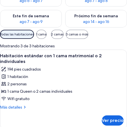
ago 6 - ago 7
ago 7 - ago 8
Consulta la disponibilidad para este fin de semana ago 7 - ag
Consulta la disponibilidad par
Este fin de semana
Próximo fin de semana
ago 7 - ago 9
ago 14 - ago 16
Filtros
Todas las habitaciones
1 cama
2 camas
3 camas o más
disponibles
para
Mostrando 3 de 3 habitaciones
las
Abrir
Habitación de hotel con una cama gra
6
Habitación estándar con 1 cama matrimonial o 2
habitaciones
todas
individuales
las
194 pies cuadrados
fotos
1 habitación
de
2 personas
Habitación
estándar
1 cama Queen o 2 camas individuales
con
Wifi gratuito
1
Más
Más detalles
cama
detalles
matrimonial
sobre
Ver precio
Habitación
o