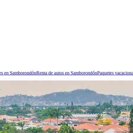
nes en Samborondón
Renta de autos en Samborondón
Paquetes vacacion