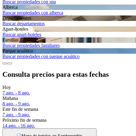
Buscar propiedades con spa
Alberca
Buscar propiedades con alberca
Departa­mentos
Buscar departamentos
Apart-hoteles
Buscar apart-hoteles
Familias
Buscar propiedades familiares
Parque acuático
Buscar propiedades con parque acuático
Consulta precios para estas fechas
Hoy
7 ago. - 8 ago.
Mañana
8 ago. - 9 ago.
Este fin de semana
7 ago. - 9 ago.
Próximo fin de semana
14 ago. - 16 ago.