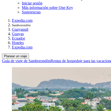
Iniciar sesión
Más información sobre One Key
Sugerencias
Expedia.com
Samborondón
Guayaquil
Guayas
Ecuador
Hoteles
Expedia.com
Planear un viaje
Guía de viaje de Samborondón
Rentas de hospedaje para las vacacio