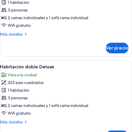
de
1 habitación
Habitación
3 personas
doble
2 camas individuales y 1 sofá cama individual
estándar,
Wifi gratuito
balcón
Más
Más detalles
(with
detalles
views)
sobre
Ver precio
Habitación
doble
estándar,
Abrir
Una habitación de hotel moderna con u
5
balcón
Habitación doble Deluxe
todas
(with
Vista a la ciudad
views)
las
323 pies cuadrados
fotos
de
1 habitación
Habitación
3 personas
doble
2 camas individuales y 1 sofá cama individual
Deluxe
Wifi gratuito
Más
Más detalles
detalles