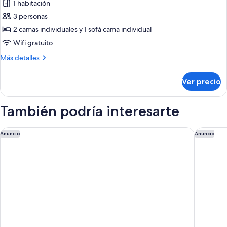
de
1 habitación
Habitación
3 personas
doble
2 camas individuales y 1 sofá cama individual
estándar,
Wifi gratuito
balcón
Más
Más detalles
(with
detalles
views)
sobre
Ver precio
Habitación
doble
estándar,
También podría interesarte
balcón
(with
views)
Hotel Riu Palace Meloneras
H10 Play
Anuncio
Anuncio