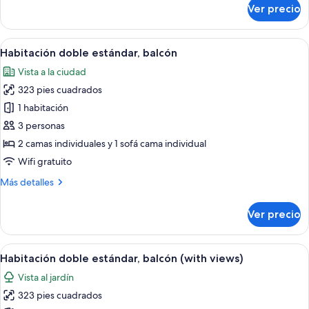
sobre
Ver precio
Habitación
doble
Deluxe
Abrir
Habitación de hotel con una cama grand
5
Habitación doble estándar, balcón
todas
Vista a la ciudad
las
323 pies cuadrados
fotos
de
1 habitación
Habitación
3 personas
doble
2 camas individuales y 1 sofá cama individual
estándar,
Wifi gratuito
balcón
Más
Más detalles
detalles
sobre
Ver precio
Habitación
doble
estándar,
Abrir
Habitación de hotel con una cama grande
3
balcón
Habitación doble estándar, balcón (with views)
todas
Vista al jardín
las
323 pies cuadrados
fotos