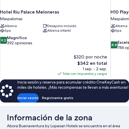
Hotel Riu Palace Meloneras
H10 Play
Maspalomas
Maspalom
Alberca
Desayuno incluido
Alberca
Spa
Alberca infantil
Spa
9.2
Magnífico
9.2
8.8
Excel
de
392 opiniones
8.8
de
786 o
10,
10,
Magnífico,
$320 por noche
Excelente
392
El
786
$342 en total
opiniones
precio
opiniones
1 sep. - 2 sep.
actual
Total con impuestos y cargos
es
Inicia sesión y reserva para acumular crédito OneKeyCash en
de
miles de hoteles. ¡Más recompensas te llevan a más aventuras!
$342
Iniciar sesión
Registrarme gratis
Información de la zona
Abora Buenaventura by Lopesan Hotels se encuentra en el área