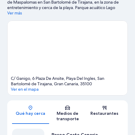
de Maspalomas en San Bartolomé de Tirajana, en la zona de
entretenimiento y cerca de la playa. Parque acuático Lago
Taurito es un punto de interés famoso y la belleza natural de la
Ver más
zona puede apreciarse en Dunas de Maspalomas y Playa Anfi.
¿Viajas con niños? No te pierdas Centro Cultural San Fernando
de Maspalomas y Parque botánico de Maspalomas. Las
actividades como paseos en jet ski y kayaks ofrecen una gran
oportunidad de disfrutar del agua y, si buscas un poco de
adrenalina, puedes hacer alpinismo y paseos a caballo en los
alrededores.
Visita nuestra guía de San Bartolomé de Tirajana
C/ Ganigo, 6 Plaza De Ansite, Playa Del Ingles, San
Bartolomé de Tirajana, Gran Canaria, 35100
Ver en el mapa
Sección del mapa
Qué hay cerca
Medios de
Restaurantes
transporte
Paseo Costa Canaria