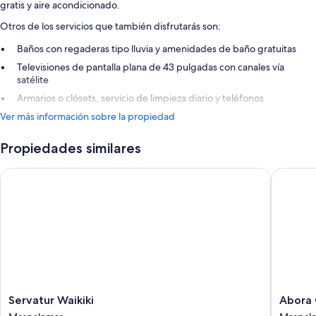
gratis y aire acondicionado.
Otros de los servicios que también disfrutarás son:
Baños con regaderas tipo lluvia y amenidades de baño gratuitas
Televisiones de pantalla plana de 43 pulgadas con canales vía
satélite
Armarios o clósets, servicio de limpieza diario y teléfonos
Ver más información sobre la propiedad
Propiedades similares
Servatur Waikiki
Abora Ca
Servatur
Abora
Servatur Waikiki
Abora 
Waikiki
Catarina