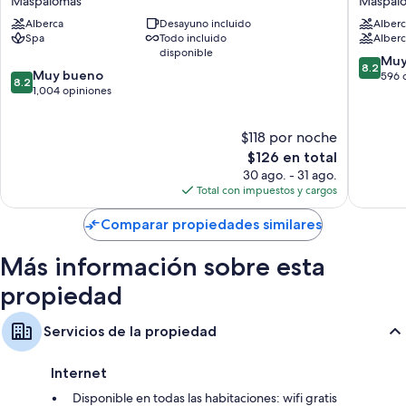
Maspalomas
Maspal
Maspalomas
by
Alberca
Desayuno incluido
Alberc
Lopesan
Spa
Todo incluido
Alberca
Hotels
disponible
-
8.2
Muy
8.2
8.2
Muy bueno
All
de
596 
8.2
de
1,004 opiniones
Inclusiv
10,
10,
Maspal
Muy
Muy
bueno,
$118 por noche
bueno,
596
1,004
El
$126 en total
opinion
opiniones
precio
30 ago. - 31 ago.
actual
Total con impuestos y cargos
es
de
Comparar propiedades similares
$126
Más información sobre esta
propiedad
Servicios de la propiedad
Internet
Disponible en todas las habitaciones: wifi gratis