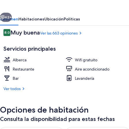
by
Lopesan
erior
Siguiente
Hotels
42+
Resumen
Habitaciones
Ubicación
Políticas
Opiniones
Muy buena
8.0
Ver las 663 opiniones
8.0 de 10,
Servicios principales
Alberca
Wifi gratuito
Restaurante
Aire acondicionado
Bar
Lavandería
2 albercas al aire libre, sombrillas en l
Ver todos
Opciones de habitación
Consulta la disponibilidad para estas fechas