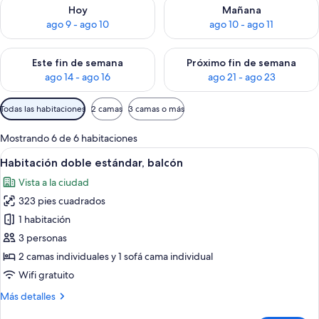
Consulta la disponibilidad para hoy ago 9 - ago 10
Consulta la disponibilidad par
Hoy
Mañana
ago 9 - ago 10
ago 10 - ago 11
Consulta la disponibilidad para este fin de semana ago 14 - ag
Consulta la disponibilidad pa
Este fin de semana
Próximo fin de semana
ago 14 - ago 16
ago 21 - ago 23
Filtros
Todas las habitaciones
2 camas
3 camas o más
disponibles
para
Mostrando 6 de 6 habitaciones
las
Abrir
Habitación de hotel con una cama grand
5
Habitación doble estándar, balcón
habitaciones
todas
Vista a la ciudad
las
323 pies cuadrados
fotos
de
1 habitación
Habitación
3 personas
doble
2 camas individuales y 1 sofá cama individual
estándar,
Wifi gratuito
balcón
Más
Más detalles
detalles