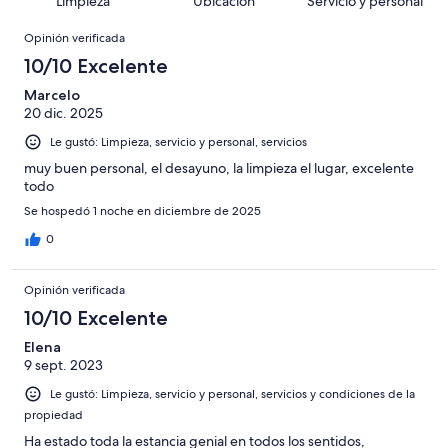
Limpieza
Ubicación
Servicio y personal
opiniones
112
Terrible.
663
en
Opiniones
de
Basada
opiniones
Opinión verificada
45
663
en
de
10/10 Excelente
opiniones
15
663
de
Marcelo
opiniones
20 dic. 2025
663
opiniones
Le gustó: Limpieza, servicio y personal, servicios
muy buen personal, el desayuno, la limpieza el lugar, excelente
todo
Se hospedó 1 noche en diciembre de 2025
0
Opinión verificada
10/10 Excelente
Elena
9 sept. 2023
Le gustó: Limpieza, servicio y personal, servicios y condiciones de la
propiedad
Ha estado toda la estancia genial en todos los sentidos,