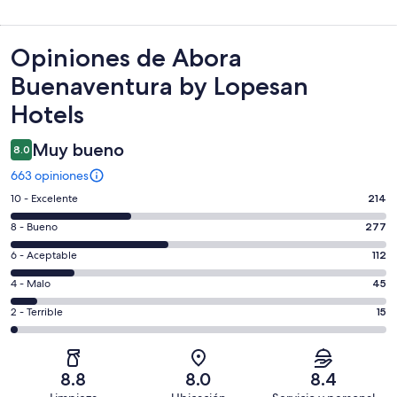
Opiniones
Opiniones de Abora
Buenaventura by Lopesan
Hotels
Muy bueno
8.0
663 opiniones
Puntuación
10 - Excelente
214
de
Puntuación
8 - Bueno
277
10,
de
es
Puntuación
6 - Aceptable
112
8,
decir,
de
es
Puntuación
4 - Malo
45
Excelente.
6,
decir,
de
Basada
es
Puntuación
2 - Terrible
15
Bueno.
4,
en
decir,
de
Basada
es
214
Aceptable.
2,
en
decir,
de
Basada
es
277
Malo.
8.8
8.0
8.4
663
en
decir,
de
Basada