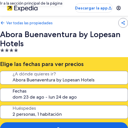
Ir a la sección principal de la página
Descargar la app
Ver todas las propiedades
Abora Buenaventura by Lopesan
Hotels
Propiedad
de
4.0
Elige las fechas para ver precios
estrellas
¿A dónde quieres ir?
Fechas
Huéspedes