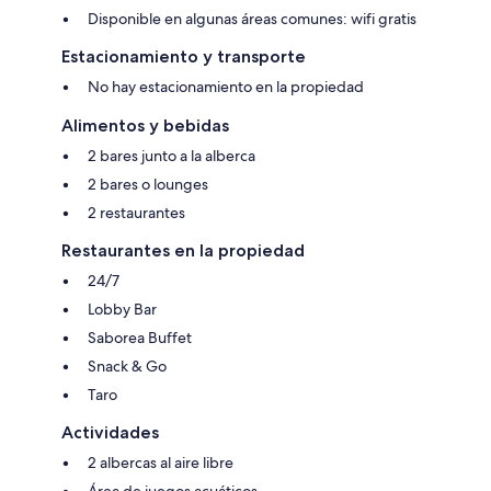
Disponible en algunas áreas comunes: wifi gratis
Estacionamiento y transporte
No hay estacionamiento en la propiedad
Alimentos y bebidas
2 bares junto a la alberca
2 bares o lounges
2 restaurantes
Restaurantes en la propiedad
24/7
Lobby Bar
Saborea Buffet
Snack & Go
Taro
Actividades
2 albercas al aire libre
Área de juegos acuáticos