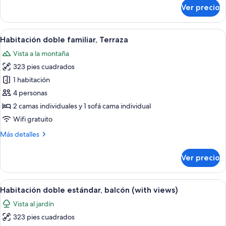
sobre
Ver precio
Habitación
doble
estándar,
Abrir
Una habitación de hotel moderna con 
4
balcón
Habitación doble familiar, Terraza
todas
Vista a la montaña
las
323 pies cuadrados
fotos
de
1 habitación
Habitación
4 personas
doble
2 camas individuales y 1 sofá cama individual
familiar,
Wifi gratuito
Terraza
Más
Más detalles
detalles
sobre
Ver precio
Habitación
doble
familiar,
Abrir
Habitación de hotel con una cama grande
4
Terraza
Habitación doble estándar, balcón (with views)
todas
Vista al jardín
las
323 pies cuadrados
fotos