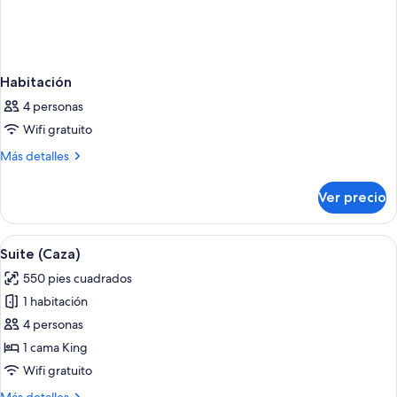
Habitación
4 personas
Wifi gratuito
Más
Más detalles
detalles
sobre
Ver precio
Habitación
Abrir
Una sala de estar moderna con un sofá
8
Suite (Caza)
todas
550 pies cuadrados
las
1 habitación
fotos
de
4 personas
Suite
1 cama King
(Caza)
Wifi gratuito
Más