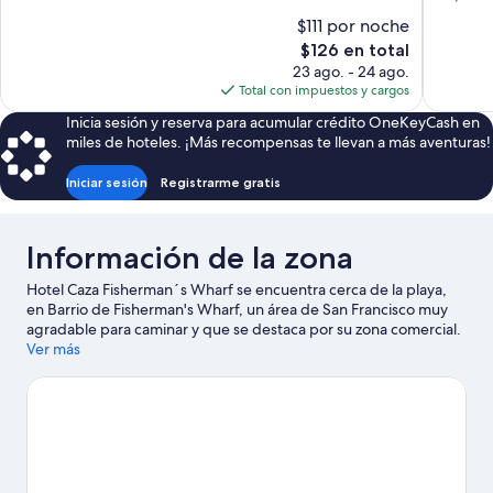
Excelente,
10,
$111 por noche
3,051
Excelente
El
$126 en total
opiniones
1,002
precio
23 ago. - 24 ago.
opiniones
actual
Total con impuestos y cargos
es
Inicia sesión y reserva para acumular crédito OneKeyCash en
de
miles de hoteles. ¡Más recompensas te llevan a más aventuras!
$126
Iniciar sesión
Registrarme gratis
Información de la zona
Hotel Caza Fisherman´s Wharf se encuentra cerca de la playa,
en Barrio de Fisherman's Wharf, un área de San Francisco muy
agradable para caminar y que se destaca por su zona comercial.
Lombard Street y Palacio de Bellas Artes son lugares
Ver más
emblemáticos, y los turistas que quieran ir de compras pueden
visitar Ghirardelli Square y Centro comercial y turístico Pier 39.
¿Viajas con niños? No te pierdas Aquarium of the Bay. A los
huéspedes les encanta la ubicación de este hotel por sus
atractivos turísticos. También es conveniente por el transporte
público: la Estación de metro de Hyde St & North Point St se
encuentra a 3 minutos a pie y la Estación de metro de Jones St y