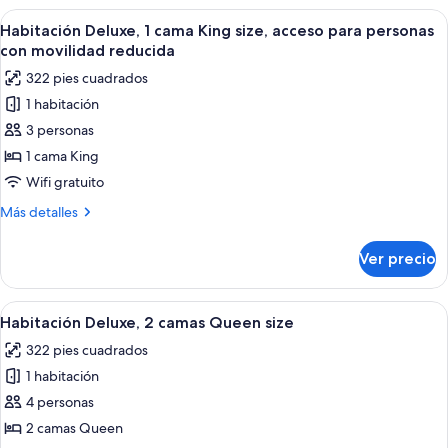
1
Abrir
Habitación de hotel con cama, escritorio
6
cama
Habitación Deluxe, 1 cama King size, acceso para personas
todas
King
con movilidad reducida
size
las
322 pies cuadrados
fotos
1 habitación
de
3 personas
Habitación
Deluxe,
1 cama King
1
Wifi gratuito
cama
Más
Más detalles
King
detalles
size,
sobre
Ver precio
Habitación
acceso
Deluxe,
para
1
Abrir
Habitación de hotel con dos camas, un e
personas
6
cama
Habitación Deluxe, 2 camas Queen size
todas
King
con
322 pies cuadrados
size,
las
movilidad
acceso
1 habitación
fotos
reducida
para
de
4 personas
personas
Habitación
con
2 camas Queen
movilidad