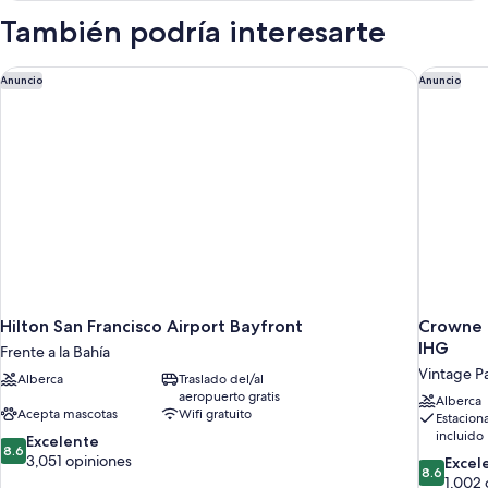
Bay
También podría interesarte
View)
Hilton San Francisco Airport Bayfront
Crowne P
Anuncio
Anuncio
Hilton San Francisco Airport Bayfront
Crowne P
IHG
Frente a la Bahía
Vintage P
Alberca
Traslado del/al
aeropuerto gratis
Alberca
Acepta mascotas
Wifi gratuito
Estacion
incluido
8.6
Excelente
8.6
de
3,051 opiniones
8.6
Excel
8.6
10,
de
1,002 