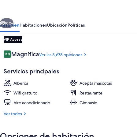
Fisherman
´s
erior
Siguiente
Wharf
102+
Resumen
Habitaciones
Ubicación
Políticas
VIP Access
Opiniones
Magnífica
9.0
Ver las 3,678 opiniones
9.0 de 10,
Servicios principales
Alberca
Acepta mascotas
Exterior
Wifi gratuito
Restaurante
Aire acondicionado
Gimnasio
Ver todos
Opciones de habitación