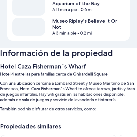
Aquarium of the Bay
A 11 min a pie
- 0.6 mi
Museo Ripley's Believe It Or
Not
A 3 min a pie
- 0.2 mi
Información de la propiedad
Hotel Caza Fisherman´s Wharf
Hotel 4 estrellas para familias cerca de Ghirardelli Square
Con una ubicación cercana a Lombard Street y Museo Marítimo de San
Francisco, Hotel Caza Fisherman´s Wharf te ofrece terraza, jardín y área
de juegos infantiles. Hay wifi gratis en las habitaciones disponible,
además de sala de juegos y servicio de lavandería o tintorería.
También podrás disfrutar de otros servicios, como:
Alberca al aire libre con camastros y sombrillas
Propiedades similares
Desayuno (con cargo), uso gratuito de bicicletas y estacionamiento
(con cargo)