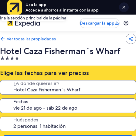
Usa la app
Accede a ahorros al instante con la app
Ir a la sección principal de la página
Descargar la app
Ver todas las propiedades
Hotel Caza Fisherman´s Wharf
Propiedad
de
4.0
Elige las fechas para ver precios
estrellas
¿A dónde quieres ir?
Fechas
Huéspedes