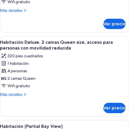
Deluxe,
Wifi gratuito
reducida
2
Más
Más detalles
camas
detalles
Queen
sobre
Ver precio
Habitación
size
Deluxe,
2
Abrir
Habitación de hotel con dos camas, un e
5
camas
Habitación Deluxe, 2 camas Queen size, acceso para
todas
Queen
personas con movilidad reducida
size
las
320 pies cuadrados
fotos
1 habitación
de
4 personas
Habitación
Deluxe,
2 camas Queen
2
Wifi gratuito
camas
Más
Más detalles
Queen
detalles
size,
sobre
Ver precio
Habitación
acceso
Deluxe,
para
2
Abrir
Habitación de hotel con una cama grande
personas
6
camas
Habitación (Partial Bay View)