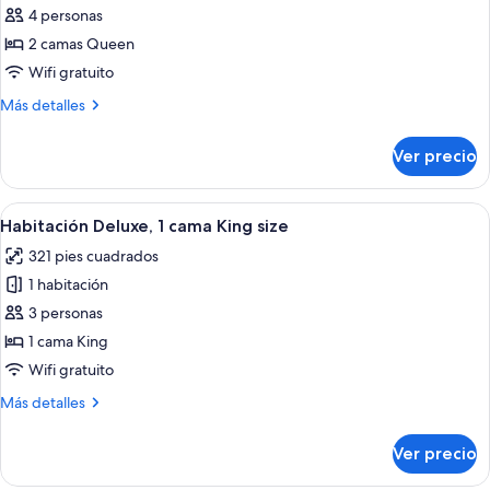
la
de
4 personas
ciudad
Habitación,
2 camas Queen
2
Wifi gratuito
camas
Más
Más detalles
Queen
detalles
size,
sobre
Ver precio
Habitación,
vista
2
a
camas
Abrir
Una habitación de hotel con cama, escr
la
7
Queen
Habitación Deluxe, 1 cama King size
todas
ciudad
size,
321 pies cuadrados
vista
las
a
1 habitación
fotos
la
de
3 personas
ciudad
Habitación
1 cama King
Deluxe,
Wifi gratuito
1
Más
Más detalles
cama
detalles
King
sobre
Ver precio
Habitación
size
Deluxe,