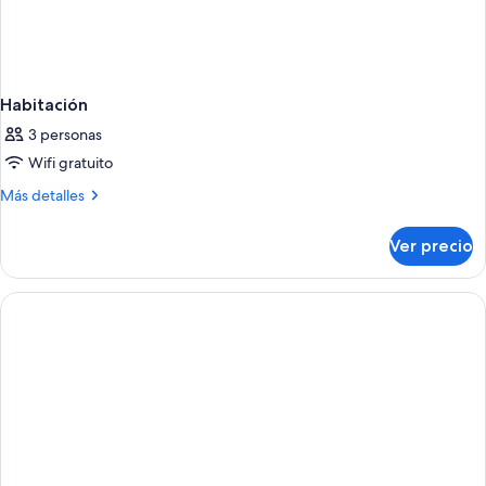
Habitación
3 personas
Wifi gratuito
Más
Más detalles
detalles
sobre
Ver precio
Habitación