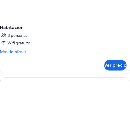
Habitación
3 personas
Wifi gratuito
Más
Más detalles
detalles
sobre
Ver precio
Habitación