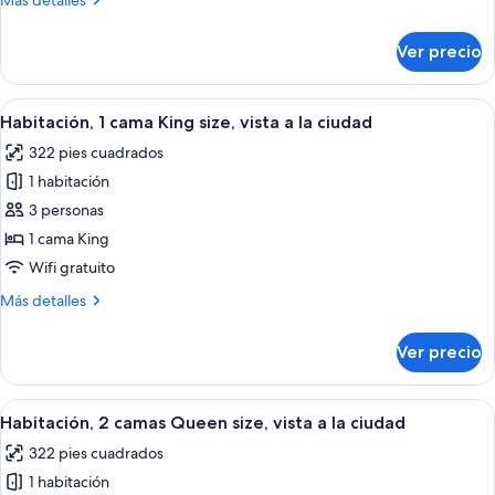
Más detalles
detalles
sobre
Ver precio
Suite
(Caza)
Abrir
Habitación de hotel con una cama grand
8
Habitación, 1 cama King size, vista a la ciudad
todas
322 pies cuadrados
las
1 habitación
fotos
de
3 personas
Habitación,
1 cama King
1
Wifi gratuito
cama
Más
Más detalles
King
detalles
size,
sobre
Ver precio
Habitación,
vista
1
a
cama
Abrir
Una habitación de hotel con una cama g
la
9
King
Habitación, 2 camas Queen size, vista a la ciudad
todas
ciudad
size,
322 pies cuadrados
vista
las
a
1 habitación
fotos