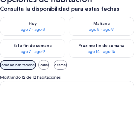
Consulta la disponibilidad para estas fechas
Consulta la disponibilidad para hoy ago 7 - ago 8
Consulta la disponibilidad pa
Hoy
Mañana
ago 7 - ago 8
ago 8 - ago 9
Consulta la disponibilidad para este fin de semana ago 7 - ag
Consulta la disponibilidad par
Este fin de semana
Próximo fin de semana
ago 7 - ago 9
ago 14 - ago 16
Filtros
Todas las habitaciones
1 cama
2 camas
disponibles
para
Mostrando 12 de 12 habitaciones
las
habitaciones