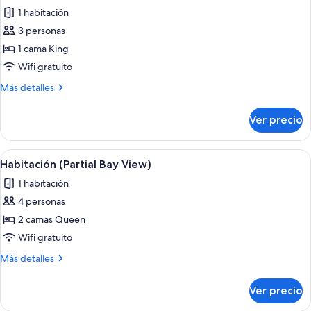
todas
Queen
con
1 habitación
size,
las
movilidad
acceso
3 personas
fotos
reducida
para
de
1 cama King
personas
Habitación
con
Wifi gratuito
movilidad
(Partial
Más
Más detalles
reducida
Bay
detalles
View)
sobre
Ver precio
Habitación
(Partial
Bay
Abrir
Habitación de hotel con dos camas, un
7
View)
Habitación (Partial Bay View)
todas
1 habitación
las
4 personas
fotos
de
2 camas Queen
Habitación
Wifi gratuito
(Partial
Más
Más detalles
Bay
detalles
View)
sobre
Ver precio
Habitación
(Partial