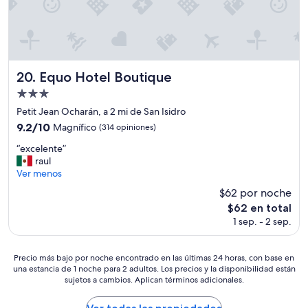
a
c
n
u
o
o
n
m
e
q
i
n
u
e
t
e
n
e
Equo Hotel Boutique
20. Equo Hotel Boutique
t
d
r
i
o
o
Propiedad
e
a
.
de
Petit Jean Ocharán, a 2 mi de San Isidro
n
m
”
3.0
9.2
9.2/10
e
Magnífico
(314 opiniones)
p
estrellas
de
c
l
“
“excelente”
10,
o
i
e
raul
Magnífico,
s
a
x
Ver menos
(314
t
m
c
opiniones)
e
e
$62 por noche
e
p
n
El
$62 en total
l
r
t
precio
1 sep. - 2 sep.
e
e
e
actual
n
m
.
es
t
i
”
de
Precio
Precio más bajo por noche encontrado en las últimas 24 horas, con base en
e
u
$62
una estancia de 1 noche para 2 adultos. Los precios y la disponibilidad están
más
”
m
sujetos a cambios. Aplican términos adicionales.
bajo
t
por
e
noche