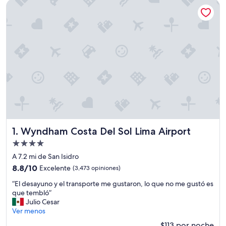
Wyndham Costa Del Sol Lima Airport
Wyndham Costa Del Sol Lima Airport
1. Wyndham Costa Del Sol Lima Airport
Propiedad
de
A 7.2 mi de San Isidro
4.0
8.8
8.8/10
Excelente
(3,473 opiniones)
estrellas
de
“
“El desayuno y el transporte me gustaron, lo que no me gustó es
10,
E
que tembló”
Excelente,
l
Julio Cesar
(3,473
d
Ver menos
opiniones)
e
$113 por noche