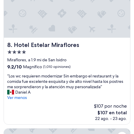
s
a
d
ñ
e
o
1
,
e
i
r
n
a
s
.
o
Hotel Estelar Miraflores
8. Hotel Estelar Miraflores
E
n
l
Propiedad
o
d
de
r
Miraflores, a 1.9 mi de San Isidro
e
i
4.0
9.2
9.2/10
Magnífico
(1,010 opiniones)
s
z
estrellas
de
a
a
“
“Los wc requieren modernizar Sin embargo el restaurant y la
10,
y
r
L
comida fue excelente exquisita y de alto nivel hasta los postres
Magnífico,
u
y
o
me sorprendieron y la atención muy personalizada”
(1,010
n
p
s
Daniel A
opiniones)
o
r
w
Ver menos
t
á
c
$107 por noche
i
c
r
p
El
$107 en total
t
e
o
precio
i
22 ago. - 23 ago.
q
b
actual
c
u
u
es
a
i
INNSiDE by Meliá Lima Miraflores
f
de