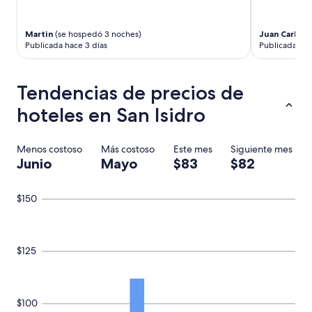
q
u
e
Martin
(se hospedó 3 noches)
Juan Carlos
(
i
Publicada hace 3 días
Publicada hac
n
c
l
Tendencias de precios de
u
y
hoteles en San Isidro
e
s
o
Menos costoso
Más costoso
Este mes
Siguiente mes
n
Junio
Mayo
$83
$82
1
0
.
$150
T
e
n
e
$125
r
e
l
m
$100
o