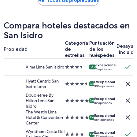
Ver todas las propiedades
a
encontrado
h
en
o
las
r
últimas
Compara hoteles destacados en
r
24
a
horas,
San Isidro
t
con
i
Categoría
Puntuación
base
Desayun
e
Propiedad
de
de los
en
m
incluido
una
estrellas
huéspedes
p
estancia
o
Excepcional
de
Xima Lima San Isidro
Propiedad
10.0
y
6 opiniones
1
de
g
noche
3.5
a
Hyatt Centric San
para
Excepcional
estrellas
Propiedad
9.8
s
Isidro Lima
336 opiniones
2
de
t
adultos.
4.5
Doubletree By
o
Los
Excepcional
estrellas
Hilton Lima San
Propiedad
d
9.6
82 opiniones
precios
Isidro
de
e
y
5.0
The Westin Lima
t
la
Excepcional
estrellas
Hotel & Convention
Propiedad
a
9.6
584 opiniones
disponibilidad
Center
de
x
están
5.0
i
Wyndham Costa Del
sujetos
Excepcional
estrellas
s
Propiedad
9.4
1,121 opiniones