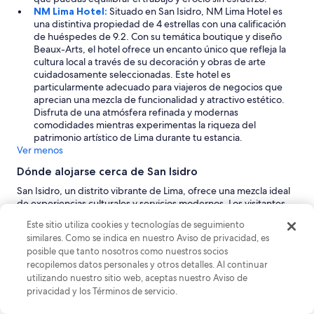
t
NM Lima Hotel:
Situado en San Isidro, NM Lima Hotel es
a
una distintiva propiedad de 4 estrellas con una calificación
s
de huéspedes de 9.2. Con su temática boutique y diseño
d
Beaux-Arts, el hotel ofrece un encanto único que refleja la
e
cultura local a través de su decoración y obras de arte
c
cuidadosamente seleccionadas. Este hotel es
o
particularmente adecuado para viajeros de negocios que
n
aprecian una mezcla de funcionalidad y atractivo estético.
e
Disfruta de una atmósfera refinada y modernas
x
comodidades mientras experimentas la riqueza del
i
patrimonio artístico de Lima durante tu estancia.
ó
Ver menos
n
c
Dónde alojarse cerca de San Isidro
o
n
San Isidro, un distrito vibrante de Lima, ofrece una mezcla ideal
m
de experiencias culturales y servicios modernos. Los visitantes
u
pueden explorar el bullicioso Puerto de San Isidro, descubrir
Este sitio utiliza cookies y tecnologías de seguimiento
c
joyas ocultas y disfrutar de una variedad de atracciones
similares. Como se indica en nuestro Aviso de privacidad, es
h
adecuadas para temas familiares, románticos o de negocios.
posible que tanto nosotros como nuestros socios
o
Con su ambiente moderno y su rico trasfondo histórico, San
recopilemos datos personales y otros detalles. Al continuar
e
Isidro es el lugar perfecto para sumergirse en la vibra única de
q
utilizando nuestro sitio web, aceptas nuestro Aviso de
Lima mientras disfruta de la belleza escénica de la ciudad.
u
privacidad y los Términos de servicio.
Lima:
Como la vibrante capital de Perú, Lima es una
i
metrópolis bulliciosa que sirve como puerta de entrada para