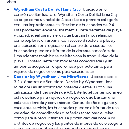
visita.
d
Wyndham Costa Del Sol Lima City:
Ubicado en el
e
corazón de San Isidro, el Wyndham Costa Del Sol Lima City
l
se erige como un hotel de 4 estrellas de primera categoría
h
con una impresionante calificación de huéspedes de 9.4.
o
Esta propiedad encarna una mezcla única de temas de playa
t
y ciudad, ideal para viajeros que buscan tanto relajación
e
como exploración urbana. Con acceso directo a la playa y
l
una ubicación privilegiada en el centro de la ciudad, los
e
huéspedes pueden disfrutar de la vibrante atmósfera de
s
Lima mientras también se deleitan con la tranquilidad de la
u
playa. El hotel cuenta con modernas comodidades y un
n
ambiente acogedor, lo que lo hace perfecto tanto para
p
viajeros de negocios como para vacacionistas.
l
Dazzler by Wyndham Lima Miraflores:
Ubicado a solo
u
3.2 kilómetros de San Isidro, Dazzler by Wyndham Lima
s
Miraflores es un sofisticado hotel de 4 estrellas con una
c
calificación de huéspedes de 9.0. Este hotel contemporáneo
u
está diseñado para viajeros de negocios que buscan una
a
estancia cómoda y conveniente. Con su diseño elegante y
n
excelente servicio, los huéspedes pueden disfrutar de una
d
variedad de comodidades diseñadas tanto para el relax
o
como para la productividad. La proximidad del hotel a los
e
distritos de negocios y los puntos de interés de ocio asegura
s
que puedas equilibrar el trabajo y el ocio sin esfuerzo.