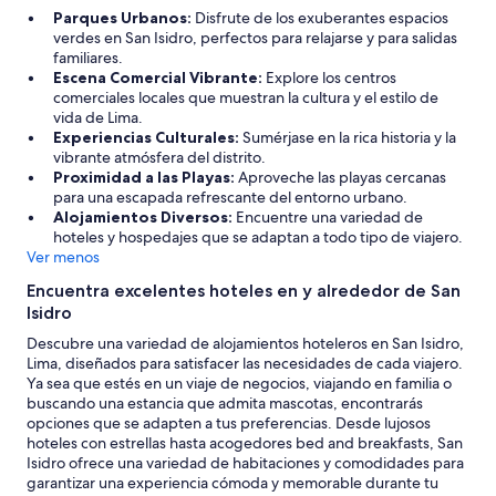
e
Parques Urbanos:
Disfrute de los exuberantes espacios
r
verdes en San Isidro, perfectos para relajarse y para salidas
o
familiares.
l
Escena Comercial Vibrante:
Explore los centros
i
comerciales locales que muestran la cultura y el estilo de
n
vida de Lima.
e
Experiencias Culturales:
Sumérjase en la rica historia y la
a
vibrante atmósfera del distrito.
a
Proximidad a las Playas:
Aproveche las playas cercanas
1
para una escapada refrescante del entorno urbano.
0
Alojamientos Diversos:
Encuentre una variedad de
0
hoteles y hospedajes que se adaptan a todo tipo de viajero.
m
Ver menos
e
Encuentra excelentes hoteles en y alrededor de San
t
Isidro
r
o
Descubre una variedad de alojamientos hoteleros en San Isidro,
s
Lima, diseñados para satisfacer las necesidades de cada viajero.
d
Ya sea que estés en un viaje de negocios, viajando en familia o
e
buscando una estancia que admita mascotas, encontrarás
l
opciones que se adapten a tus preferencias. Desde lujosos
h
hoteles con estrellas hasta acogedores bed and breakfasts, San
a
Isidro ofrece una variedad de habitaciones y comodidades para
l
garantizar una experiencia cómoda y memorable durante tu
l