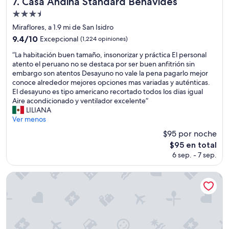
Casa Andina Standard Benavides
7. Casa Andina Standard Benavides
n
Propiedad
h
a
de
Miraflores, a 1.9 mi de San Isidro
s
3.5
9.4
9.4/10
Excepcional
(1,224 opiniones)
t
estrellas
de
a
“
“La habitación buen tamaño, insonorizar y práctica El personal
10,
p
L
atento el peruano no se destaca por ser buen anfitrión sin
Excepcional,
e
a
embargo son atentos Desayuno no vale la pena pagarlo mejor
(1,224
r
h
conoce alrededor mejores opciones mas variadas y auténticas.
opiniones)
s
a
El desayuno es tipo americano recortado todos los dias igual
o
b
Aire acondicionado y ventilador excelente”
n
i
LILIANA
a
t
Ver menos
l
a
$95 por noche
d
c
e
El
$95 en total
i
l
precio
6 sep. - 7 sep.
ó
i
actual
n
m
es
b
Hotel Estelar Miraflores
p
de
u
i
$95
e
e
n
z
t
a
a
e
m