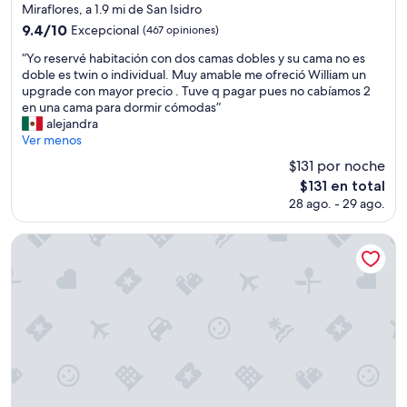
de
Miraflores, a 1.9 mi de San Isidro
o
s
3.5
r
9.4
o
9.4/10
Excepcional
(467 opiniones)
estrellas
e
de
n
“
“Yo reservé habitación con dos camas dobles y su cama no es
s
10,
a
Y
doble es twin o individual. Muy amable me ofreció William un
o
Excepcional,
l
o
upgrade con mayor precio . Tuve q pagar pues no cabíamos 2
p
(467
i
r
en una cama para dormir cómodas”
c
opiniones)
z
e
alejandra
i
a
s
Ver menos
o
d
e
n
a
$131 por noche
r
e
”
El
$131 en total
v
s
precio
28 ago. - 29 ago.
é
m
actual
h
a
es
a
s
Casa Andina Premium Miraflores
de
b
v
$131
i
a
t
r
a
i
c
a
i
d
ó
a
n
s
c
y
o
a