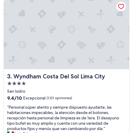
Wyndham Costa Del Sol Lima City
a
Excepcional,
r
(1,013
o
opiniones)
n
,
l
o
q
u
e
n
o
m
e
Wyndham Costa Del Sol Lima City
3. Wyndham Costa Del Sol Lima City
g
u
Propiedad
s
de
San Isidro
t
4.0
9.4
9.4/10
Excepcional
ó
(1,121 opiniones)
estrellas
de
e
“
“Personal súper atento y siempre dispuesto ayudarte, las
10,
s
P
habitaciones impecables, la atención desde el botones,
Excepcional,
q
e
recepción hasta personal de limpieza es de 1era. El desayuno
(1,121
u
r
tipo bufet es muy amplio y cuenta con una variedad de
opiniones)
e
s
productos fijos y menús que van cambiando por día.”
t