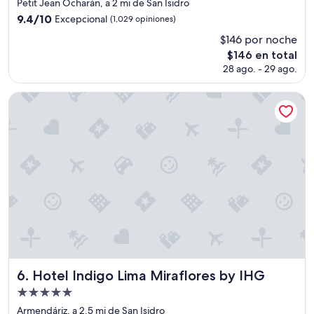
de
Petit Jean Ocharán, a 2 mi de San Isidro
c
5.0
i
9.4
9.4/10
Excepcional
(1,029 opiniones)
estrellas
o
de
$146 por noche
n
10,
El
e
$146 en total
Excepcional,
precio
s
(1,029
28 ago. - 29 ago.
actual
i
opiniones)
es
m
Hotel Indigo Lima Miraflores by IHG
de
p
$146
e
c
a
b
l
e
s
,
l
a
a
t
e
Hotel Indigo Lima Miraflores by IHG
6. Hotel Indigo Lima Miraflores by IHG
n
Propiedad
c
i
de
Armendáriz, a 2.5 mi de San Isidro