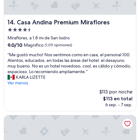
n
u
d
t
o
é
s
Casa Andina Premium Miraflores
n
14. Casa Andina Premium Miraflores
c
t
Propiedad
a
i
de
m
Miraflores, a 1.8 mi de San Isidro
c
a
4.5
a
9.0
9.0/10
Magnífico
(1,011 opiniones)
s
s
estrellas
de
d
“
“Me gustó mucho! Nos sentimos como en casa, el personal 100.
.
10,
o
M
Atentos, educados, en todas las áreas del hotel. el desayuno
E
Magnífico,
b
e
muy bueno. No es un hotel novedoso, cool, es cálido y cómodo,
l
(1,011
l
g
espacioso. Lo recomiendo ampliamente.”
d
opiniones)
e
u
KARLA LIZETTE
e
s
s
Ver menos
s
y
t
a
$113 por noche
s
ó
y
El
$113 en total
u
m
u
precio
c
6 sep. - 7 sep.
u
n
actual
a
c
o
es
m
h
e
Country Club Lima Hotel - The Leading Hotels of the World
de
a
o
s
$113
n
!
t
o
N
i
e
o
p