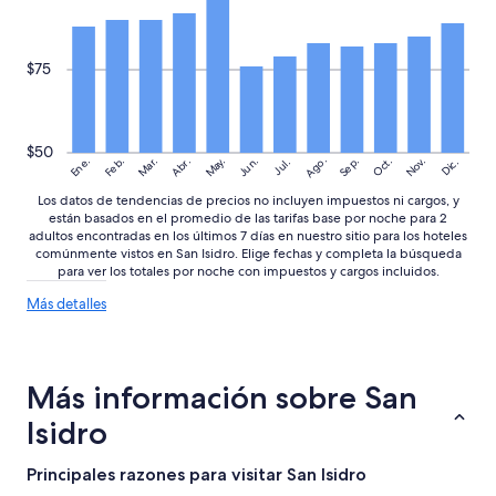
s
t
r
$75
a
d
o
r
$50
d
Ago.
May.
Nov.
Ene.
Feb.
Mar.
Jun.
Sep.
Oct.
Abr.
Dic.
Jul.
e
f
Los datos de tendencias de precios no incluyen impuestos ni cargos, y
a
están basados en el promedio de las tarifas base por noche para 2
c
adultos encontradas en los últimos 7 días en nuestro sitio para los hoteles
t
comúnmente vistos en San Isidro. Elige fechas y completa la búsqueda
para ver los totales por noche con impuestos y cargos incluidos.
u
r
Más
Más detalles
a
detalles
c
sobre
i
las
ó
tendencias
Más información sobre San
n
de
d
precios
Isidro
e
l
a
Principales razones para visitar San Isidro
a