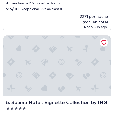
s
de
Armendáriz, a 2.5 mi de San Isidro
p
5.0
9.6
9.6/10
Excepcional
(205 opiniones)
u
estrellas
de
e
$271 por noche
10,
s
El
$271 en total
Excepcional,
t
precio
(205
14 ago. - 15 ago.
o
actual
opiniones)
a
es
Souma Hotel, Vignette Collection by IHG
y
de
u
$271
d
a
r
t
e
,
l
a
s
h
a
b
Souma Hotel, Vignette Collection by IHG
5. Souma Hotel, Vignette Collection by IHG
i
t
Propiedad
a