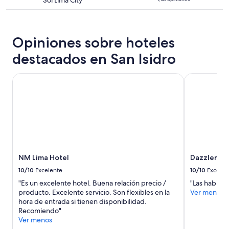
Sol Lima City
a
.
de
cambios.
E
4.0
Aplican
s
estrellas
términos
e
adicionales.
Opiniones sobre hoteles
x
c
destacados en San Isidro
e
l
NM Lima Hotel
Dazzler by 
e
n
t
e
y
l
o
s
s
NM Lima Hotel
Dazzler by
e
r
10/10
Excelente
10/10
Excelen
v
"Es un excelente hotel. Buena relación precio /
"Las habitac
i
producto. Excelente servicio. Son flexibles en la
Ver menos
c
hora de entrada si tienen disponibilidad.
i
Recomiendo"
o
Ver menos
s