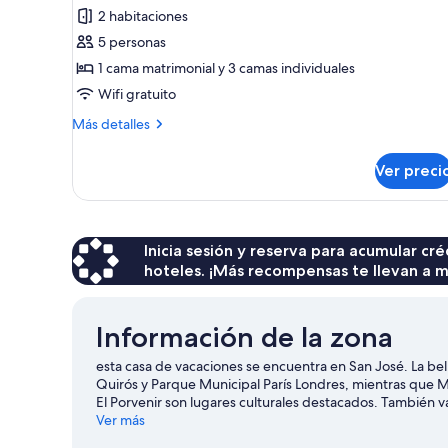
de
2 habitaciones
Bungalow
5 personas
familiar,
1 cama matrimonial y 3 camas individuales
2
Wifi gratuito
habitaciones
Más
Más detalles
detalles
sobre
Ver preci
Bungalow
familiar,
2
habitaciones
Inicia sesión y reserva para acumular c
hoteles. ¡Más recompensas te llevan a m
Información de la zona
esta casa de vacaciones se encuentra en San José. La bel
Quirós y Parque Municipal París Londres, mientras que M
El Porvenir son lugares culturales destacados. También 
Visita nuestra guía de San José
Ver más