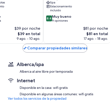
otas
Spa
nto
Estacionamiento
incluido
8.4
e
Muy bueno
8.4
de
s
9 opiniones
10,
$39 por noche
$81 por noche
Muy
El
El
$39 en total
$81 en total
bueno,
precio
precio
9
9 ago. - 10 ago.
17 ago. - 18 ago.
actual
actual
opiniones
es
es
Comparar propiedades similares
de
de
$39
$81
Alberca/spa
Alberca al aire libre por temporada
Internet
Disponible en la casa: wifi gratis
Disponible en algunas áreas comunes: wifi gratis
Ver todos los servicios de la propiedad