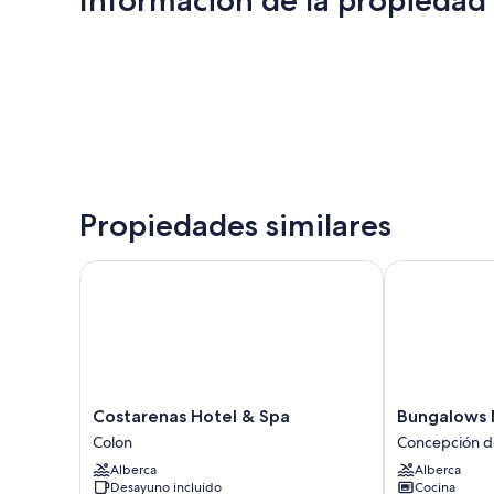
Información de la propiedad
Propiedades similares
Costarenas Hotel & Spa
Bungalows M
Costarenas
Bungalows
Costarenas Hotel & Spa
Bungalows 
Hotel
Mexico
Colon
Concepción d
&
Concepción
Alberca
Alberca
Spa
del
Desayuno incluido
Cocina
Colon
Uruguay