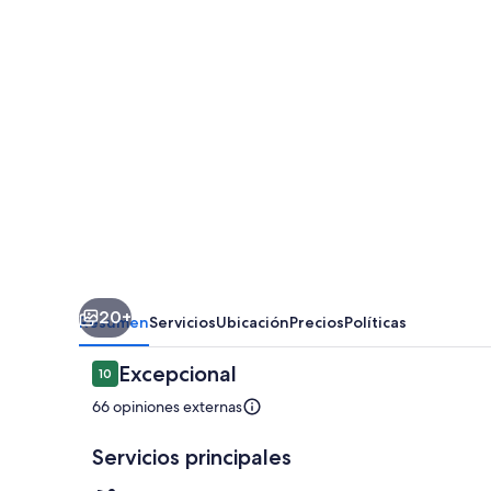
20+
Resumen
Servicios
Ubicación
Precios
Políticas
Opiniones
Excepcional
10
10 de 10,
66 opiniones externas
Servicios principales