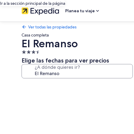
Ir a la sección principal de la página
Planea tu viaje
Ver todas las propiedades
Casa completa
El Remanso
Propiedad
de
Elige las fechas para ver precios
3.5
¿A dónde quieres ir?
estrellas
Galería
de
fotos
de
El
Remanso