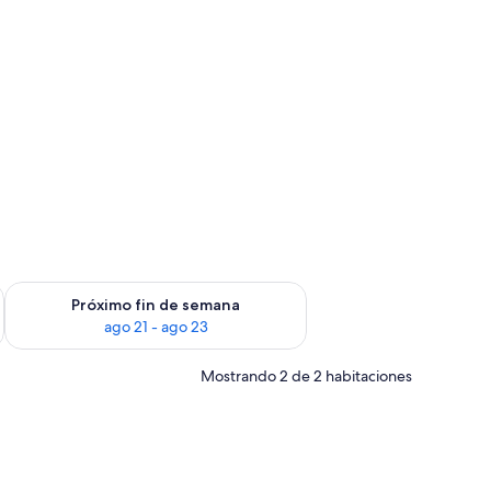
fin de semana ago 14 - ago 16
Consulta la disponibilidad para el próximo fin de semana ago
Próximo fin de semana
ago 21 - ago 23
Mostrando 2 de 2 habitaciones
.
, una mesita de noche con lámpara, un ventilador de techo y una estanterí