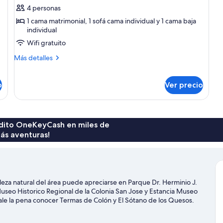
de
4 personas
Departamento
1 cama matrimonial, 1 sofá cama individual y 1 cama baja
individual
básico
Wifi gratuito
Más
Más detalles
detalles
sobre
Departamento
o
Ver precio
básico
rédito OneKeyCash en miles de
ás aventuras!
leza natural del área puede apreciarse en Parque Dr. Herminio J.
useo Historico Regional de la Colonia San Jose y Estancia Museo
vale la pena conocer Termas de Colón y El Sótano de los Quesos.