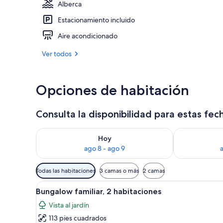
Alberca
Estacionamiento incluido
Alberca al ai
Aire acondicionado
Ver todos
Opciones de habitación
Consulta la disponibilidad para estas fec
Consulta la disponibilidad para hoy ago 8 - ago 9
Consulta la d
Hoy
ago 8 - ago 9
Filtros
Todas las habitaciones
3 camas o más
2 camas
disponibles
Abrir
Un dormitorio con cama, mesita
para
5
Bungalow familiar, 2 habitaciones
todas
las
Vista al jardín
las
habitaciones
113 pies cuadrados
fotos