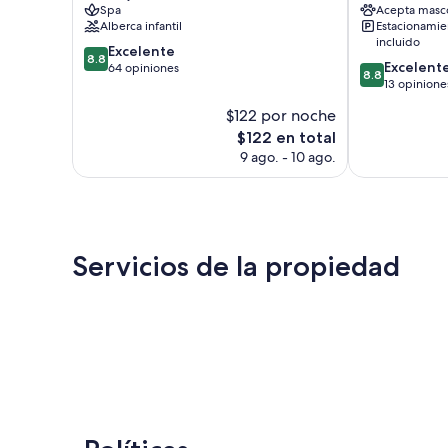
Spa
Acepta masc
Alberca infantil
Estacionamie
incluido
8.8
Excelente
8.8
8.8
Excelent
de
64 opiniones
8.8
de
13 opinione
10,
10,
Excelente,
$122 por noche
Excelente,
64
El
$122 en total
13
opiniones
precio
opiniones
9 ago. - 10 ago.
actual
es
de
$122
Servicios de la propiedad