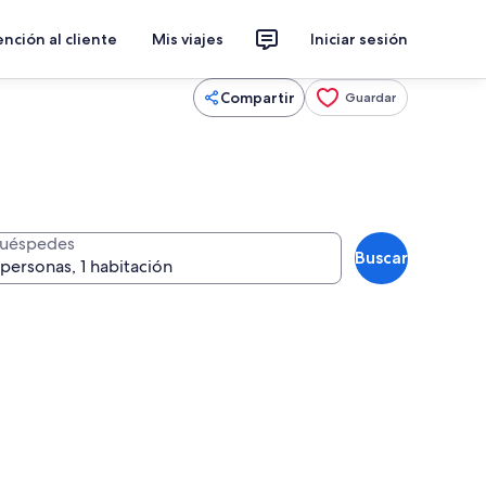
nción al cliente
Mis viajes
Iniciar sesión
Compartir
Guardar
uéspedes
Buscar