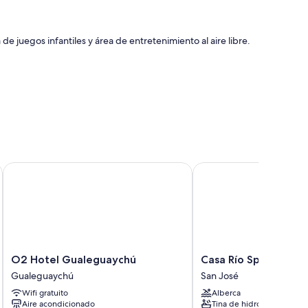
de juegos infantiles y área de entretenimiento al aire libre.
ra de tours o entradas
O2 Hotel Gualeguaychú
Casa Río Spa
yen aire acondicionado y área de descanso independiente,
pendiente.
incluyen:
O2
Casa
O2 Hotel Gualeguaychú
Casa Río Spa
Hotel
Río
Gualeguaychú
San José
Gualeguaychú
Spa
able
Wifi gratuito
Alberca
Gualeguaychú
San
Aire acondicionado
Tina de hidromasaje
José