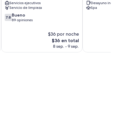
Servicios ejecutivos
Desayuno incluido
Servicio de limpieza
Spa
7.8
Bueno
7.8
de
89 opiniones
10,
Bueno,
$36 por noche
89
El
$36 en total
opiniones
precio
8 sep. - 9 sep.
actual
es
de
$36