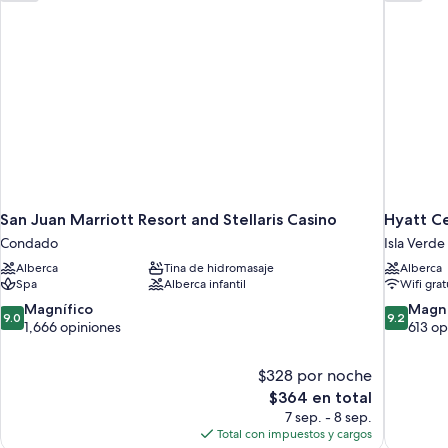
al
jardín
San Juan Marriott Resort and Stellaris Casino
Hyatt Ce
Condado
Isla Verde
Alberca
Tina de hidromasaje
Alberca
Spa
Alberca infantil
Wifi grat
9.0
9.2
Magnífico
Magní
9.0
9.2
de
de
1,666 opiniones
613 op
10,
10,
Magnífico,
Magnífico
$328 por noche
1,666
613
El
$364 en total
opiniones
opiniones
precio
7 sep. - 8 sep.
actual
Total con impuestos y cargos