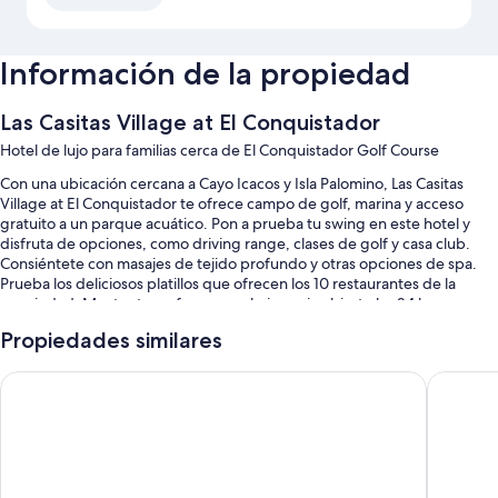
Información de la propiedad
Las Casitas Village at El Conquistador
Hotel de lujo para familias cerca de El Conquistador Golf Course
Con una ubicación cercana a Cayo Icacos y Isla Palomino, Las Casitas
Village at El Conquistador te ofrece campo de golf, marina y acceso
gratuito a un parque acuático. Pon a prueba tu swing en este hotel y
disfruta de opciones, como driving range, clases de golf y casa club.
Consiéntete con masajes de tejido profundo y otras opciones de spa.
Prueba los deliciosos platillos que ofrecen los 10 restaurantes de la
propiedad. Mantente en forma en el gimnasio abierto las 24 horas.
También disfruta de actividades, como vóleibol, snorkel y tours en bote.
Propiedades similares
Hay wifi gratis en las habitaciones disponible con 25+ Mbps de
velocidad, además de bar en la playa y bar junto a la alberca.
El Conquistador Resort
Hyatt Re
También podrás disfrutar de otros servicios, como:
2 albercas al aire libre con río lento, tobogán y camas balinesas
Desayuno a la carta (con cargo), 4 canchas de tenis al aire libre y
valet parking (con cargo)