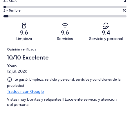
es
Puntuación
4 - Malo
4
Excelente.
6,
decir,
de
Basada
es
Puntuación
2 - Terrible
10
Bueno.
4,
en
decir,
de
Basada
es
205
Aceptable.
2,
en
decir,
de
Basada
es
27
Malo.
9.6
9.6
9.4
258
en
decir,
de
Basada
Limpieza
Servicios
Servicio y personal
opiniones
12
Terrible.
258
en
Opiniones
de
Basada
opiniones
Opinión verificada
4
258
en
de
10/10 Excelente
opiniones
10
258
de
Yoan
opiniones
12 jul. 2026
258
opiniones
Le gustó: Limpieza, servicio y personal, servicios y condiciones de la
propiedad
Traducir con Google
Vistas muy bonitas y relajantes!! Excelente servicio y atencion
del personal