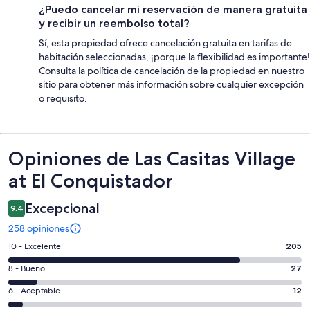
¿Puedo cancelar mi reservación de manera gratuita
y recibir un reembolso total?
Sí, esta propiedad ofrece cancelación gratuita en tarifas de
habitación seleccionadas, ¡porque la flexibilidad es importante!
Consulta la política de cancelación de la propiedad en nuestro
sitio para obtener más información sobre cualquier excepción
o requisito.
Opiniones
Opiniones de Las Casitas Village
at El Conquistador
Excepcional
9.4
258 opiniones
Puntuación
10 - Excelente
205
de
Puntuación
8 - Bueno
27
10,
de
es
Puntuación
6 - Aceptable
12
8,
decir,
de