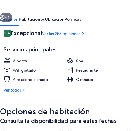
Village
at
erior
Siguiente
El
44+
Resumen
Habitaciones
Ubicación
Políticas
Conquistador
Opiniones
Excepcional
9.4
Ver las 258 opiniones
9.4 de 10,
Servicios principales
Alberca
Spa
Wifi gratuito
Restaurante
Aire acondicionado
Gimnasio
Villa de lujo, 3 habitaciones, vista al 
Ver todos
Opciones de habitación
Consulta la disponibilidad para estas fechas