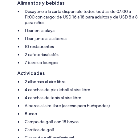
Alimentos y bebidas
Desayuno a la carta disponible todos los días de 07:00 a
11:00 con cargo: de USD 16 a 18 para adultos y de USD 8 a 8
para niños
1 bar en la playa
1 bar junto a la alberca
10 restaurantes
2 cafeterías/cafés
7 bares o lounges
Actividades
2 albercas al aire libre
4 canchas de pickleball al aire libre
4 canchas de tenis al aire libre
Alberca al aire libre (acceso para huéspedes)
Buceo
Campo de golf con 18 hoyos
Carritos de golf
Clases de golf profesional