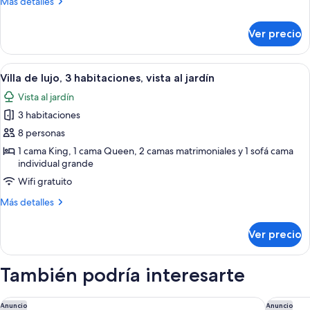
Más
Más detalles
2
detalles
habitaciones,
sobre
Ver precio
Villa
vista
de
al
lujo,
Abrir
Un dormitorio moderno con una cama gr
océano
4
2
Villa de lujo, 3 habitaciones, vista al jardín
todas
habitaciones,
Vista al jardín
vista
las
al
3 habitaciones
fotos
océano
de
8 personas
Villa
1 cama King, 1 cama Queen, 2 camas matrimoniales y 1 sofá cama
individual grande
de
lujo,
Wifi gratuito
3
Más
Más detalles
habitaciones,
detalles
sobre
vista
Ver precio
Villa
al
de
jardín
lujo,
También podría interesarte
3
habitaciones,
vista
San Juan Marriott Resort and Stellaris Casino
Hyatt Cen
Anuncio
Anuncio