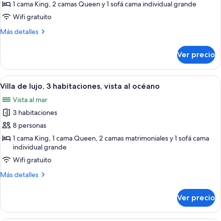
Villa
1 cama King, 2 camas Queen y 1 sofá cama individual grande
de
Wifi gratuito
lujo,
Más
Más detalles
2
detalles
habitaciones,
sobre
Ver precio
Villa
vista
de
al
lujo,
Abrir
Habitación de hotel con dos camas, un
jardín
6
2
Villa de lujo, 3 habitaciones, vista al océano
todas
habitaciones,
Vista al mar
vista
las
al
3 habitaciones
fotos
jardín
de
8 personas
Villa
1 cama King, 1 cama Queen, 2 camas matrimoniales y 1 sofá cama
individual grande
de
lujo,
Wifi gratuito
3
Más
Más detalles
habitaciones,
detalles
sobre
vista
Ver precio
Villa
al
de
océano
lujo,