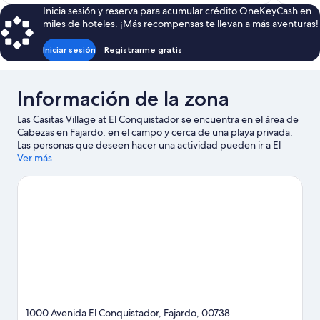
es
Inicia sesión y reserva para acumular crédito OneKeyCash en
de
miles de hoteles. ¡Más recompensas te llevan a más aventuras!
$364
Iniciar sesión
Registrarme gratis
Información de la zona
Las Casitas Village at El Conquistador se encuentra en el área de
Cabezas en Fajardo, en el campo y cerca de una playa privada.
Las personas que deseen hacer una actividad pueden ir a El
Conquistador Golf Course y Terminal de ferry de Ceiba,
Ver más
mientras que quienes quieran apreciar la belleza natural del área
pueden visitar Bosque Nacional El Yunque y Playa de Luquillo.
¿Viajas con niños? No te pierdas Parque Carabalí Rainforest.
Aprovecha al máximo tu tiempo aquí haciendo paseos a caballo,
tours ecológicos y delizamientos en tirolesa.
Visita nuestra guía
de Fajardo
1000 Avenida El Conquistador, Fajardo, 00738