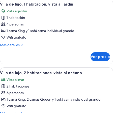
Abrir
Una habitación de hotel con una cama g
5
3
Villa de lujo, 1 habitación, vista al jardín
todas
habitaciones,
Vista al jardín
vista
las
al
1 habitación
fotos
océano
de
4 personas
Villa
1 cama King y 1 sofá cama individual grande
de
Wifi gratuito
lujo,
Más
Más detalles
1
detalles
habitación,
sobre
Ver precio
Villa
vista
de
al
lujo,
Abrir
Una cama grande con estructura de ma
jardín
5
1
Villa de lujo, 2 habitaciones, vista al océano
todas
habitación,
Vista al mar
vista
las
al
2 habitaciones
fotos
jardín
de
6 personas
Villa
1 cama King, 2 camas Queen y 1 sofá cama individual grande
de
Wifi gratuito
lujo,