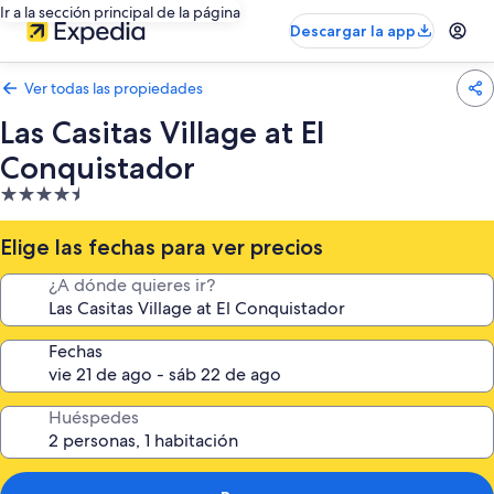
Ir a la sección principal de la página
Descargar la app
Ver todas las propiedades
Las Casitas Village at El
Conquistador
Propiedad
de
4.5
Elige las fechas para ver precios
estrellas
¿A dónde quieres ir?
Fechas
Huéspedes