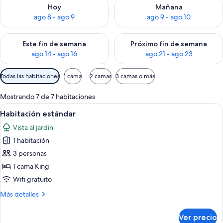
Consulta la disponibilidad para hoy ago 8 - ago 9
Consulta la disponibilidad pa
Hoy
Mañana
ago 8 - ago 9
ago 9 - ago 10
Consulta la disponibilidad para este fin de semana ago 14 - ag
Consulta la disponibilidad pa
Este fin de semana
Próximo fin de semana
ago 14 - ago 16
ago 21 - ago 23
Filtros
Todas las habitaciones
1 cama
2 camas
3 camas o más
disponibles
para
Mostrando 7 de 7 habitaciones
las
Abrir
Un dormitorio con cama, escritorio, sil
4
Habitación estándar
habitaciones
todas
Vista al jardín
las
1 habitación
fotos
de
3 personas
Habitación
1 cama King
estándar
Wifi gratuito
Más
Más detalles
detalles
sobre
Ver precio
Habitación