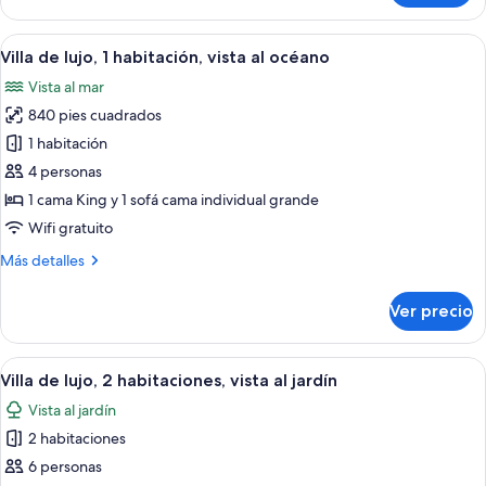
estándar
Abrir
Habitación de hotel con una cama gran
5
Villa de lujo, 1 habitación, vista al océano
todas
Vista al mar
las
840 pies cuadrados
fotos
de
1 habitación
Villa
4 personas
de
1 cama King y 1 sofá cama individual grande
lujo,
Wifi gratuito
1
Más
Más detalles
habitación,
detalles
vista
sobre
Ver precio
al
Villa
de
océano
lujo,
Abrir
Habitación de hotel ordenada con una
4
1
Villa de lujo, 2 habitaciones, vista al jardín
todas
habitación,
Vista al jardín
vista
las
al
2 habitaciones
fotos
océano
de
6 personas