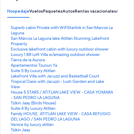
Hospedaje
Vuelos
Paquetes
Autos
Rentas vacacionales
Activida
E
Superb cabin Private with WiFiStarlink in San Marcos La
n
Laguna
l
E
San Marcos La Laguna lake Atitlan Stunning Lakefront
a
n
Property
c
l
E
Exclusive lakefront cabin with luxury outdoor shower
e
a
n
E
Luxury 1 BR Loft Villa w/amazing outdoor shower
p
c
l
n
E
Tierra de la Aurora
a
e
a
l
n
E
Apartamentos Tzunun Ya
r
p
c
a
l
n
E
Suite 5 By Luxury Atitlan
a
a
e
c
a
l
n
E
Lakefront Villa with Jacuzzi and Basketball Court
a
r
p
e
c
a
l
n
E
Tropical Oasis with Jacuzzi - Lush Garden and Lake
b
a
a
p
e
c
a
l
n
View
r
a
r
a
p
e
c
a
l
E
House 5 STARS / ATITLAN LAKE VIEW - CASA YOMARA
i
b
a
r
a
p
e
c
a
n
- SAN PEDRO LA LAGUNA
r
r
a
a
r
a
p
e
c
l
E
Tzikin Jaay (Birds House)
l
i
b
a
a
r
a
p
e
a
n
E
Suite 4 By Luxury Atitlan
a
r
r
b
a
a
r
a
p
c
l
n
E
Family HOUSE, ATITLAN LAKE VIEW - CASA REFUGIO
p
l
i
r
b
a
a
r
a
e
a
l
n
DEL LAGO / SAN PEDRO LA LAGUNA
á
a
r
i
r
b
a
a
r
p
c
a
l
E
Venice by luxury atitlan
g
p
l
r
i
r
b
a
a
a
e
c
a
n
E
Tzikin Jaay