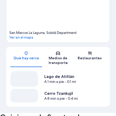
alrededores.
Visita nuestra guía de San Marcos La Laguna
Ver más casas de vacaciones en San Marcos La
Laguna
San Marcos La Laguna, Sololá Department
Ver en el mapa
Sección del mapa
Qué hay cerca
Medios de
Restaurantes
transporte
Lago de Atitlán
A 1 min a pie
- 0.1 mi
Cerro Tzankujil
A 8 min a pie
- 0.4 mi