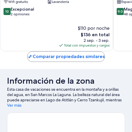
Wifi gratuito
Lavandería
Espacio
Pedro
Laguna
La
10.0
9.0
Excepcional
Mag
10
9.0
Laguna
de
de
2 opiniones
48 o
10,
10,
Excepcional,
Magnífi
$110 por noche
2
48
El
$136 en total
opiniones
opinion
precio
2 sep. - 3 sep.
actual
Total con impuestos y cargos
es
de
Comparar propiedades similares
$136
Información de la zona
Esta casa de vacaciones se encuentra en la montaña y a orillas
del agua, en San Marcos La Laguna. La belleza natural del área
puede apreciarse en Lago de Atitlán y Cerro Tzankujil, mientras
que Galería de arte CHIYA y Galería de arte La Galería son
Ver más
lugares culturales destacados. También vale la pena conocer
Cooperativa de café La Voz y La Calle de los Sombreros. Las
actividades como kayaks, snorkel y paseos en botes de motor
ofrecen una gran oportunidad de disfrutar del agua y, si buscas
un poco de adrenalina, puedes hacer tours ecológicos en los