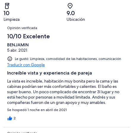
es
4
Aceptable.
2,
en
decir,
de
Basada
es
1
Malo.
10
9.0
6
en
decir,
de
Basada
Limpieza
Ubicación
opiniones
0
Terrible.
6
Opiniones
en
de
Basada
Opinión verificada
opiniones
1
6
en
10/10 Excelente
de
opiniones
0
6
BENJAMIN
de
opiniones
5 abr. 2021
6
opiniones
Le gustó: Limpieza, comodidad de las habitaciones, comunicación
Traducir con Google
Increíble vista y experiencia de pareja
La vista es increíble, habitación muy bonita pero la cama y las
cabinas podrían ser más confortables y calientes. El baño es
super bueno. Un poco complicado de encontrar 3l lugar y no
está hecho por personas a movilidad limitada. Andrés y sus
compañeras fueron de un gran apoyo y muy amables.
Se hospedó 1 noche en abril de 2021
2