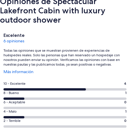
Opiniones de Spectacular
Lakefront Cabin with luxury
outdoor shower
Opiniones
Excelente
6 opiniones
Todas las opiniones que se muestran provienen de experiencias de
huéspedes reales. Solo las personas que han reservado un hospedaje con
nosotros pueden enviar su opinión. Verificamos las opiniones con base en
nuestras pautas y las publicamos todas, ya sean positivas o negativas.
Se
Más información
abrirá
en
Puntuación
10 - Excelente
4
una
de
nueva
Puntuación
8 - Bueno
1
10,
ventana
de
es
Puntuación
6 - Aceptable
0
8,
decir,
de
es
Puntuación
4 - Malo
1
Excelente.
6,
decir,
de
Basada
es
Puntuación
2 - Terrible
0
Bueno.
4,
en
decir,
de
Basada