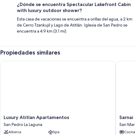
¿Dónde se encuentra Spectacular Lakefront Cabin
with luxury outdoor shower?
Esta casa de vacaciones se encuentra a orillas del agua, a 2 km
de Cerro Tzankujil y Lago de Atitlán. Iglesia de San Pedro se
encuentra a 4.9 km (3.1 mi).
Propiedades similares
Luxury Atitlan Apartamentos
Sarnai
Luxury
Sarnai
Luxury Atitlan Apartamentos
Sarnai
Atitlan
San
San Pedro La Laguna
San Mar
Apartamentos
Marcos
Alberca
Spa
Cocin
San
La