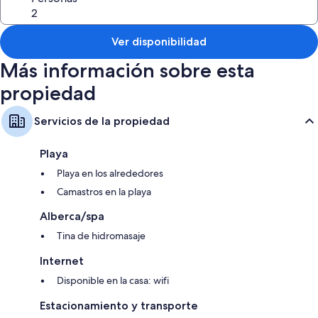
morning swim. The property offers access to great activities like diving,
swimming and paddling a kayak or our ancestral Maya canoe known as
"Cayuco”, great to go fishing on.
Ver disponibilidad
Más información sobre esta
propiedad
Servicios de la propiedad
Playa
Playa en los alrededores
Camastros en la playa
Alberca/spa
Tina de hidromasaje
Internet
Disponible en la casa: wifi
Estacionamiento y transporte