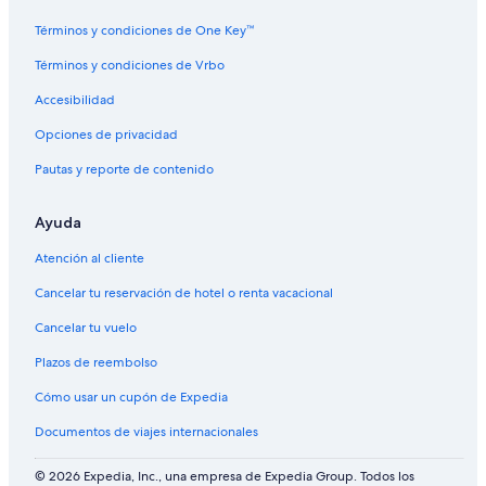
L
n
h
l
a
O
A
u
r
a
t
o
l
n
M
S
s
t
Términos y condiciones de One Key™
L
P
w
C
d
A
A
e
m
a
r
e
o
L
R
R
a
e
Términos y condiciones de Vrbo
g
o
r
u
a
A
E
t
n
Accesibilidad
u
p
r
k
-
F
M
t
n
e
t
e
S
U
a
0
Opciones de privacidad
a
r
V
A
G
y
2
t
i
N
I
a
Pautas y reporte de contenido
y
e
P
O
l
w
E
D
a
D
E
n
Ayuda
R
L
A
Atención al cliente
O
L
t
L
A
i
Cancelar tu reservación de hotel o renta vacacional
A
G
t
L
O
l
Cancelar tu vuelo
A
/
á
G
S
n
Plazos de reembolso
U
A
N
N
Cómo usar un cupón de Expedia
A
P
Documentos de viajes internacionales
E
D
R
© 2026 Expedia, Inc., una empresa de Expedia Group. Todos los