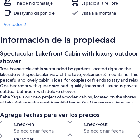
Tina de hidromasaje
Espacio al aire libre
Desayuno disponible
Vista a la montaña
Ver todos
Información de la propiedad
Spectacular Lakefront Cabin with luxury outdoor
shower
Tree house style cabin surrounded by gardens, located right on the
lakeside with spectacular view of the Lake, volcanoes & mountains. This
peaceful and lovely cabin is ideal for couples or friends to stay and relax.
One bedroom with queen size bed, quality linens and luxurious private
outdoor bathroom with deluxe shower.
Baba Yaga is our new project of wooden cabins, located on the shores
of Lake Atitlan in the most beautiful bay in San Marcos area, here you
can relax on our private beach, and take in the view of World’s most
spectacular lake. It is suitable for those who are looking to relax
Agrega fechas para ver los precios
privately, perfect place for you to enjoy the magical beauty of Lake
Check-in
Check-out
Atitlan.
Baba Yaga offers you the best clear water and safest swimming area in
San Marcos, enjoy our 80 mts private beach, perfect for an early
Personas