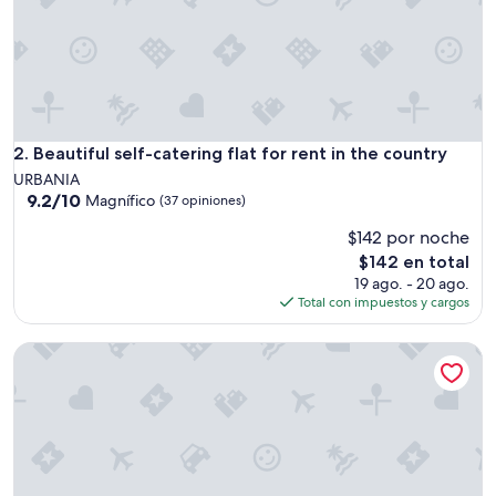
g
e
V
e
r
a
n
d
Beautiful self-catering flat for rent in the country
2. Beautiful self-catering flat for rent in the country
a
URBANIA
w
9.2
9.2/10
Magnífico
(37 opiniones)
a
de
r
$142 por noche
10,
p
Magnífico,
El
$142 en total
e
(37
precio
19 ago. - 20 ago.
r
opiniones)
actual
Total con impuestos y cargos
f
es
e
de
k
Rustic stone house in Romagna with panoramic terrace and 
$142
t
z
u
m
K
a
f