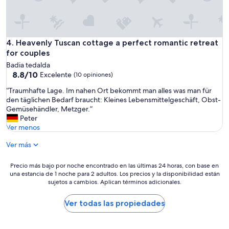
n
e
s
u
r
Heavenly Tuscan cottage a perfect romantic retreat for cou
4. Heavenly Tuscan cottage a perfect romantic retreat
i
for couples
g
Badia tedalda
e
8.8
8.8/10
Excelente
(10 opiniones)
s
de
H
“
“Traumhafte Lage. Im nahen Ort bekommt man alles was man für
10,
a
T
den täglichen Bedarf braucht: Kleines Lebensmittelgeschäft, Obst-
Excelente,
u
r
Gemüsehändler, Metzger.”
(10
s
a
Peter
opiniones)
f
u
Ver menos
ü
m
r
Ver más
h
e
a
i
f
Precio
Precio más bajo por noche encontrado en las últimas 24 horas, con base en
n
t
una estancia de 1 noche para 2 adultos. Los precios y la disponibilidad están
más
e
e
sujetos a cambios. Aplican términos adicionales.
bajo
n
L
por
r
a
noche
Ver todas las propiedades
u
g
encontrado
h
e
en
i
.