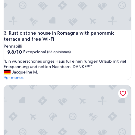
f
e
e
t
r
i
Rustic stone house in Romagna with panoramic terrace and 
3. Rustic stone house in Romagna with panoramic
n
terrace and free Wi-Fi
k
e
Pennabilli
9.8
n
9.8/10
Excepcional
(23 opiniones)
de
u
“
“Ein wunderschönes uriges Haus für einen ruhigen Urlaub mit viel
10,
n
E
Entspannung und netten Nachbarn. DANKE!!!”
Excepcional,
d
i
Jacqueline M.
(23
E
n
Ver menos
opiniones)
n
w
t
Heavenly Tuscan cottage a perfect romantic retreat for cou
u
s
n
p
d
a
e
n
r
n
s
e
c
n
h
.
ö
”