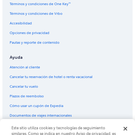
Términos y condiciones de One Key™
Términos y condiciones de Vrbo
Accesibilidad
Opciones de privacidad
Pautas y reporte de contenido
Ayuda
Atención al cliente
Cancelar tu reservación de hotel o renta vacacional
Cancelar tu vuelo
Plazos de reembolso
Cómo usar un cupón de Expedia
Documentos de viajes internacionales
Este sitio utiliza cookies y tecnologías de seguimiento
© 2026 Expedia, Inc., una empresa de Expedia Group. Todos los
derechos reservados. Expedia y el logo de Expedia son marcas
similares. Como se indica en nuestro Aviso de privacidad, es