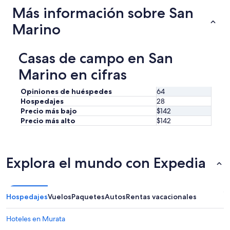
a
!
Más información sobre San
r
!
f
!
Marino
b
”
r
a
Casas de campo en San
u
c
Marino en cifras
h
t
Opiniones de huéspedes
64
:
Hospedajes
28
K
Precio más bajo
$142
l
Precio más alto
$142
e
i
n
e
s
Explora el mundo con Expedia
L
e
b
e
Hospedajes
Vuelos
Paquetes
Autos
Rentas vacacionales
n
s
Hoteles en Murata
m