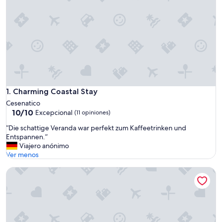
Charming Coastal Stay
1. Charming Coastal Stay
Cesenatico
10.0
10/10
Excepcional
(11 opiniones)
de
“
“Die schattige Veranda war perfekt zum Kaffeetrinken und
10,
D
Entspannen.”
Excepcional,
i
Viajero anónimo
(11
e
Ver menos
opiniones)
s
Beautiful self-catering flat for rent in the country
c
h
a
t
t
i