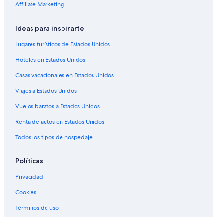
h
Hoteles cerca de Mount Titan
Affiliate Marketing
ä
n
Ideas para inspirarte
d
l
Lugares turísticos de Estados Unidos
e
r
Hoteles en Estados Unidos
,
M
Casas vacacionales en Estados Unidos
e
t
Viajes a Estados Unidos
z
Vuelos baratos a Estados Unidos
g
e
Renta de autos en Estados Unidos
r
.
Todos los tipos de hospedaje
”
Políticas
Privacidad
Cookies
Términos de uso