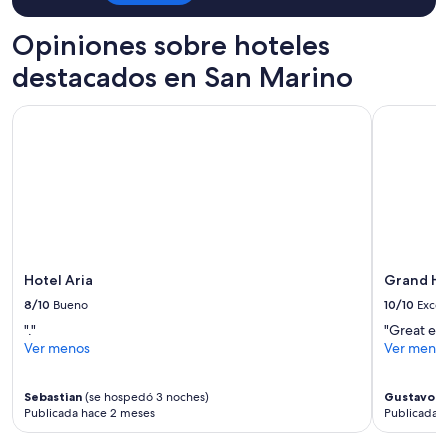
términos
n
w
adicionales.
g
a
Opiniones sobre hoteles
u
s
n
destacados en San Marino
m
d
a
n
n
Hotel Aria
Grand Hot
e
f
t
ü
t
r
e
d
n
e
N
n
a
t
c
ä
h
g
b
Hotel Aria
Grand Ho
l
a
i
8/10
Bueno
10/10
Excel
r
c
"."
"Great exp
n
h
Ver menos
Ver meno
.
e
D
n
A
B
Sebastian
(se hospedó 3 noches)
Gustavo
(s
N
e
Publicada hace 2 meses
Publicada 
K
d
E