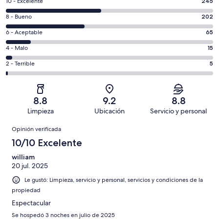
Puntuación
10 - Excelente
245
de
Puntuación
8 - Bueno
202
10,
de
es
Puntuación
6 - Aceptable
65
8,
decir,
de
es
Puntuación
4 - Malo
15
Excelente.
6,
decir,
de
Basada
es
Puntuación
2 - Terrible
5
Bueno.
4,
en
decir,
de
Basada
es
245
Aceptable.
2,
en
decir,
de
Basada
es
202
Malo.
8.8
9.2
8.8
532
en
decir,
de
Basada
Limpieza
Ubicación
Servicio y personal
opiniones
65
Terrible.
532
en
Opiniones
de
Basada
opiniones
Opinión verificada
15
532
en
de
10/10 Excelente
opiniones
5
532
de
william
opiniones
20 jul. 2025
532
opiniones
Le gustó: Limpieza, servicio y personal, servicios y condiciones de la
propiedad
Espectacular
Se hospedó 3 noches en julio de 2025