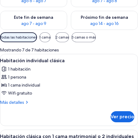
ago 6 - ago 7
ago 7 - ago 8
Consulta la disponibilidad para este fin de semana ago 7 - ag
Consulta la disponibilidad par
Este fin de semana
Próximo fin de semana
ago 7 - ago 9
ago 14 - ago 16
Filtros
Todas las habitaciones
1 cama
2 camas
3 camas o más
disponibles
para
Mostrando 7 de 7 habitaciones
las
Abrir
Una cama bien tendida con sábanas bl
7
Habitación individual clásica
habitaciones
todas
1 habitación
las
1 persona
fotos
de
1 cama individual
Habitación
Wifi gratuito
individual
Más
Más detalles
clásica
detalles
sobre
Ver precio
Habitación
individual
clásica
Abrir
Una habitación de hotel con una cama 
7
Habitación clásica con 1 cama matrimonial o 2 individuales