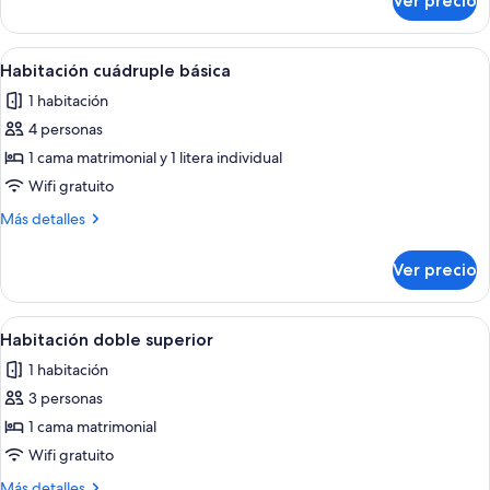
Ver precio
Habitación
triple
básica
Abrir
Una habitación de hotel pequeña con u
4
Habitación cuádruple básica
todas
1 habitación
las
4 personas
fotos
de
1 cama matrimonial y 1 litera individual
Habitación
Wifi gratuito
cuádruple
Más
Más detalles
básica
detalles
sobre
Ver precio
Habitación
cuádruple
básica
Abrir
Habitación doble superior | Ropa de c
16
Habitación doble superior
todas
1 habitación
las
3 personas
fotos
de
1 cama matrimonial
Habitación
Wifi gratuito
doble
Más
Más detalles