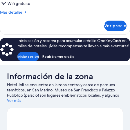
Habitación
Wifi gratuito
doble
Más
Más detalles
económica
detalles
sobre
Ver precio
Habitación
doble
económica
Inicia sesión y reserva para acumular crédito OneKeyCash en
miles de hoteles. ¡Más recompensas te llevan a más aventuras!
Iniciar sesión
Registrarme gratis
Información de la zona
Hotel Joli se encuentra en la zona centro y cerca de parques
temáticos, en San Marino. Museo de San Francisco y Palazzo
Pubblico (palacio) son lugares emblemáticos locales, y algunos
de los puntos de interés del área incluyen Italia en Miniatura y
Ver más
Fiabilandia. ¿Quieres asistir a un evento o partido mientras estás
en la ciudad? Consulta el calendario de Circuito de Misano
Marco Simoncelli o Stadio Olimpico (estadio). Practica tu swing
en alguno de los campos de golf de la zona o disfruta de otras
actividades al aire libre, como tours ecológicos y escalada en