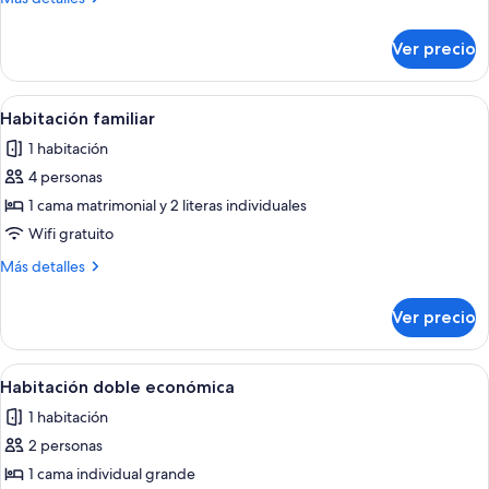
superior
detalles
sobre
Ver precio
Habitación
doble
superior
Abrir
Una habitación de hotel moderna con u
11
Habitación familiar
todas
1 habitación
las
4 personas
fotos
de
1 cama matrimonial y 2 literas individuales
Habitación
Wifi gratuito
familiar
Más
Más detalles
detalles
sobre
Ver precio
Habitación
familiar
Abrir
Una cama bien tendida con sábanas blan
3
Habitación doble económica
todas
1 habitación
las
2 personas
fotos
de
1 cama individual grande