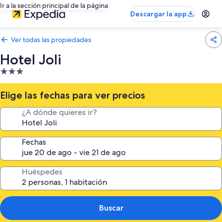
Ir a la sección principal de la página
Descargar la app
Ver todas las propiedades
Hotel Joli
Propiedad
de
3.0
Elige las fechas para ver precios
estrellas
¿A dónde quieres ir?
Fechas
Huéspedes
Buscar