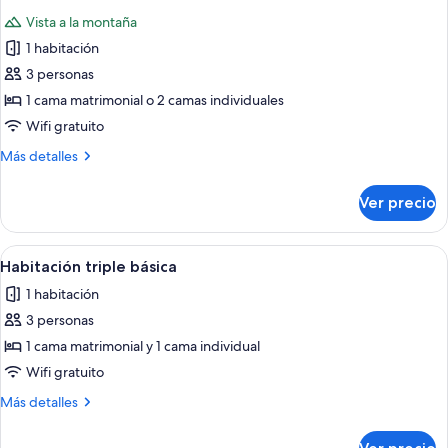
todas
Vista a la montaña
las
1 habitación
fotos
de
3 personas
Habitación
1 cama matrimonial o 2 camas individuales
clásica
Wifi gratuito
con
Más
Más detalles
1
detalles
cama
sobre
Ver precio
Habitación
matrimonial
clásica
o
con
Abrir
Una habitación de hotel pequeña con u
2
5
1
Habitación triple básica
todas
individuales
cama
1 habitación
matrimonial
las
o
3 personas
fotos
2
de
1 cama matrimonial y 1 cama individual
individuales
Habitación
Wifi gratuito
triple
Más
Más detalles
básica
detalles
sobre