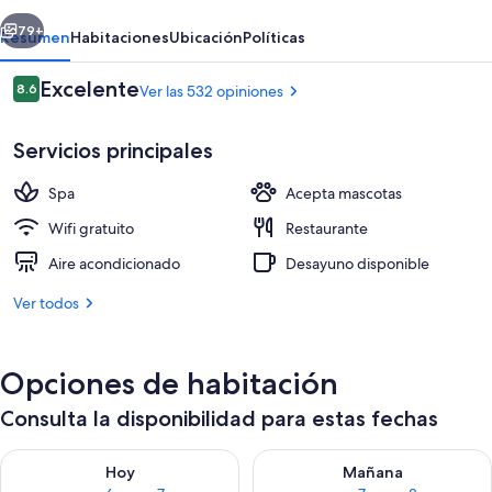
erior
Siguiente
79+
Resumen
Habitaciones
Ubicación
Políticas
Opiniones
Excelente
8.6
Ver las 532 opiniones
8.6 de 10,
Servicios principales
Spa
Acepta mascotas
Wifi gratuito
Restaurante
Aire acondicionado
Desayuno disponible
Sauna, tina de hidromasaje y masajes
Ver todos
Opciones de habitación
Consulta la disponibilidad para estas fechas
Consulta la disponibilidad para hoy ago 6 - ago 7
Consulta la disponibilidad pa
Hoy
Mañana