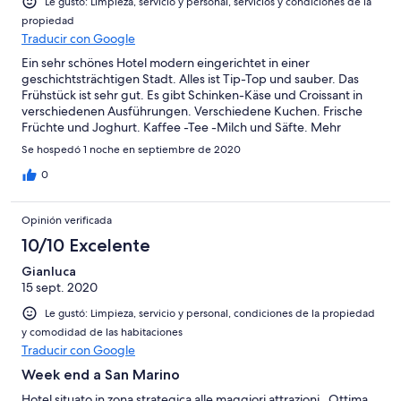
Le gustó: Limpieza, servicio y personal, servicios y condiciones de la
propiedad
Traducir con Google
Ein sehr schönes Hotel modern eingerichtet in einer
geschichtsträchtigen Stadt. Alles ist Tip-Top und sauber. Das
Frühstück ist sehr gut. Es gibt Schinken-Käse und Croissant in
verschiedenen Ausführungen. Verschiedene Kuchen. Frische
Früchte und Joghurt. Kaffee -Tee -Milch und Säfte. Mehr
braucht man wirklich nicht. Personal war an der Rezeption und
Se hospedó 1 noche en septiembre de 2020
beim Frühstück Freundlich und aufmerksam. Wir waren vollends
zufrieden.
0
Opinión verificada
10/10 Excelente
Gianluca
15 sept. 2020
Le gustó: Limpieza, servicio y personal, condiciones de la propiedad
y comodidad de las habitaciones
Traducir con Google
Week end a San Marino
Hotel situato in zona strategica alle maggiori attrazioni . Ottima