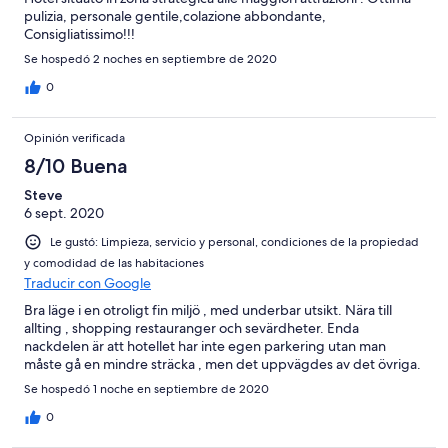
pulizia, personale gentile,colazione abbondante,
Consigliatissimo!!!
Se hospedó 2 noches en septiembre de 2020
0
Opinión verificada
8/10 Buena
Steve
6 sept. 2020
Le gustó: Limpieza, servicio y personal, condiciones de la propiedad
y comodidad de las habitaciones
Traducir con Google
Bra läge i en otroligt fin miljö , med underbar utsikt. Nära till
allting , shopping restauranger och sevärdheter. Enda
nackdelen är att hotellet har inte egen parkering utan man
måste gå en mindre sträcka , men det uppvägdes av det övriga.
Se hospedó 1 noche en septiembre de 2020
0