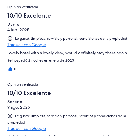
123
en
Opiniones
de
Basada
opiniones
Opinión verificada
0
123
en
de
10/10 Excelente
opiniones
1
123
de
Daniel
opiniones
4 feb. 2025
123
opiniones
Le gustó: Limpieza, servicio y personal, condiciones de la propiedad
Traducir con Google
Lovely hotel with a lovely view, would definitely stay there again
Se hospedó 2 noches en enero de 2025
0
Opinión verificada
10/10 Excelente
Serena
9 ago. 2025
Le gustó: Limpieza, servicio y personal, servicios y condiciones de la
propiedad
Traducir con Google