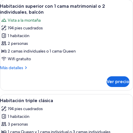
Abrir
Habitación de hotel con cama, escritorio
2
7
1
Habitación superior con 1 cama matrimonial o 2
todas
individuales
cama
individuales, balcón
matrimonial
las
Vista a la montaña
o
fotos
2
194 pies cuadrados
de
individuales
1 habitación
Habitación
superior
2 personas
con
2 camas individuales o 1 cama Queen
1
Wifi gratuito
cama
Más
Más detalles
matrimonial
detalles
o
sobre
Ver precio
Habitación
2
superior
individuales,
con
Abrir
Un dormitorio con cama, mesita de no
balcón
5
1
Habitación triple clásica
todas
cama
194 pies cuadrados
matrimonial
las
o
1 habitación
fotos
2
de
3 personas
individuales,
Habitación
balcón
1 cama Queen y 1 cama individual o 3 camas individuales