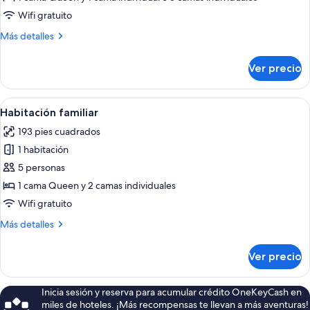
triple
Wifi gratuito
clásica
Más
Más detalles
detalles
sobre
Ver precio
Habitación
triple
clásica
Abrir
Un dormitorio con una cama grande, do
4
Habitación familiar
todas
193 pies cuadrados
las
1 habitación
fotos
de
5 personas
Habitación
1 cama Queen y 2 camas individuales
familiar
Wifi gratuito
Más
Más detalles
detalles
sobre
Ver precio
Habitación
familiar
Inicia sesión y reserva para acumular crédito OneKeyCash en
miles de hoteles. ¡Más recompensas te llevan a más aventuras!