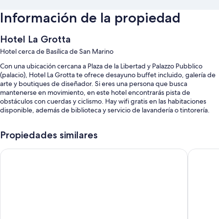
Información de la propiedad
Hotel La Grotta
Hotel cerca de Basílica de San Marino
Con una ubicación cercana a Plaza de la Libertad y Palazzo Pubblico
(palacio), Hotel La Grotta te ofrece desayuno buffet incluido, galería de
arte y boutiques de diseñador. Si eres una persona que busca
mantenerse en movimiento, en este hotel encontrarás pista de
obstáculos con cuerdas y ciclismo. Hay wifi gratis en las habitaciones
disponible, además de biblioteca y servicio de lavandería o tintorería.
También te encantarán estos servicios:
Propiedades similares
Renta de bicicletas, resguardo de equipaje y asistencia para compra
de tours o entradas
Hotel Titano
Hotel Jol
Televisión en el lobby, servicio de concierge y no se permite fumar
en la propiedad
Café o té en el lobby, salón de banquetes y sala de juntas
Características de la habitación
Todas las habitaciones de Hotel La Grotta cuentan con amenidades que