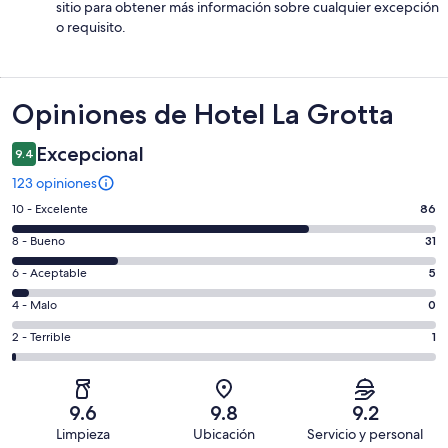
sitio para obtener más información sobre cualquier excepción
o requisito.
Opiniones
Opiniones de Hotel La Grotta
Excepcional
9.4
123 opiniones
Puntuación
10 - Excelente
86
de
Puntuación
8 - Bueno
31
10,
de
es
Puntuación
6 - Aceptable
5
8,
decir,
de
es
Puntuación
4 - Malo
0
Excelente.
6,
decir,
de
Basada
es
Puntuación
2 - Terrible
1
Bueno.
4,
en
decir,
de
Basada
es
86
Aceptable.
2,
en
decir,
de
Basada
es
31
Malo.
9.6
9.8
9.2
123
en
decir,
de
Basada
Limpieza
Ubicación
Servicio y personal
opiniones
5
Terrible.