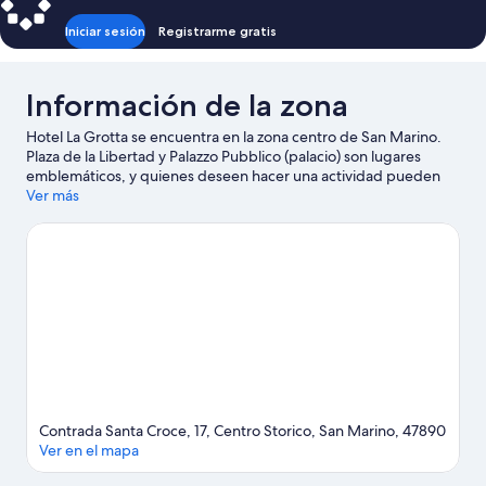
Iniciar sesión
Registrarme gratis
Información de la zona
Hotel La Grotta se encuentra en la zona centro de San Marino.
Plaza de la Libertad y Palazzo Pubblico (palacio) son lugares
emblemáticos, y quienes deseen hacer una actividad pueden
visitar San Marino Adventures. ¿Quieres asistir a un evento o
Ver más
partido mientras estás aquí? Échale un vistazo al calendario de
actividades de Estadio 105. Si quieres disfrutar del aire libre,
aquí puedes hacer ciclismo de montaña, paseos a caballo y tours
ecológicos, o usar una bicicleta rentada para recorrer los
alrededores.
Visita nuestra guía de San Marino
Contrada Santa Croce, 17, Centro Storico, San Marino, 47890
Ver en el mapa