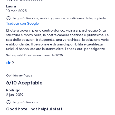
Laura
10 mar. 2025
Le gustó: Limpieza, servicio y personal, condiciones de la propiedad
Traducir con Google
L'hote si trova in pieno centro storico, vicina al parcheggio 6. La
struttura è molto bella, la nostra camera spaziosa e pulitissima. La
sala delle colazioni è stupenda, una vera chicca, la colazione varia
e abbondante. Il personale è di una disponibilità e gentilezza
unici, ci hanno lasciato la stanza oltre il check out, per esigenze
nostre, visto che avevamo dei bambini. Davvero super
Se hospedó 2 noches en marzo de 2025
consigliato !
0
Opinión verificada
6/10 Aceptable
Rodrigo
2 jun. 2019
Le gustó: Limpieza
Good hotel, not helpful staff