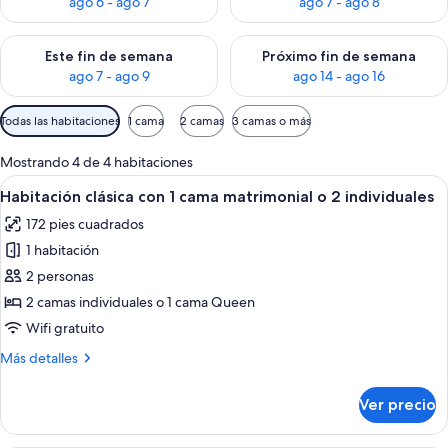
ago 6 - ago 7
ago 7 - ago 8
Consulta la disponibilidad para este fin de semana ago 7 - ag
Consulta la disponibilidad par
Este fin de semana
Próximo fin de semana
ago 7 - ago 9
ago 14 - ago 16
Filtros
Todas las habitaciones
1 cama
2 camas
3 camas o más
disponibles
para
Mostrando 4 de 4 habitaciones
las
Abrir
Un dormitorio con una cama grande, un
5
Habitación clásica con 1 cama matrimonial o 2 individuales
habitaciones
todas
172 pies cuadrados
las
1 habitación
fotos
de
2 personas
Habitación
2 camas individuales o 1 cama Queen
clásica
Wifi gratuito
con
Más
Más detalles
1
detalles
cama
sobre
Ver precio
Habitación
matrimonial
clásica
o
con