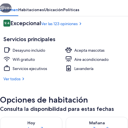
erior
Siguiente
28+
Resumen
Habitaciones
Ubicación
Políticas
Opiniones
Excepcional
9.4
Ver las 123 opiniones
9.4 de 10,
Servicios principales
Desayuno incluido
Acepta mascotas
Wifi gratuito
Aire acondicionado
Servicios ejecutivos
Lavandería
Habitación superior con 1 cama matrimo
Ver todos
Opciones de habitación
Consulta la disponibilidad para estas fechas
Consulta la disponibilidad para hoy ago 6 - ago 7
Consulta la disponibilidad pa
Hoy
Mañana