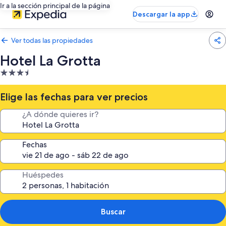
Ir a la sección principal de la página
Descargar la app
Ver todas las propiedades
Hotel La Grotta
Propiedad
de
3.5
Elige las fechas para ver precios
estrellas
¿A dónde quieres ir?
Fechas
Huéspedes
Buscar