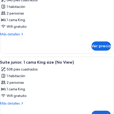
646 pies cuadrados
fotos
level)
de
1 habitación
Suite
2 personas
presidencial,
1 cama King
1
Wifi gratuito
cama
Más
Más detalles
King
detalles
size,
sobre
Ver precio
vista
Suite
presidencial,
al
1
Abrir
Habitación de hotel con una cama grand
jardín
6
cama
Suite junior, 1 cama King size (No View)
todas
King
538 pies cuadrados
size,
las
vista
1 habitación
fotos
al
de
2 personas
jardín
Suite
1 cama King
junior,
Wifi gratuito
1
Más
Más detalles
cama
detalles
King
sobre