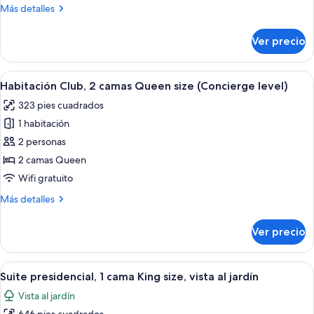
Más
Más detalles
King
detalles
size
sobre
Ver precio
Habitación
Club,
1
Abrir
Habitación de hotel con dos camas, un
9
cama
Habitación Club, 2 camas Queen size (Concierge level)
todas
King
323 pies cuadrados
size
las
1 habitación
fotos
de
2 personas
Habitación
2 camas Queen
Club,
Wifi gratuito
2
Más
Más detalles
camas
detalles
Queen
sobre
Ver precio
Habitación
size
Club,
(Concierge
2
Abrir
Habitación de hotel con sala de estar 
level)
7
camas
Suite presidencial, 1 cama King size, vista al jardín
todas
Queen
Vista al jardín
size
las
(Concierge