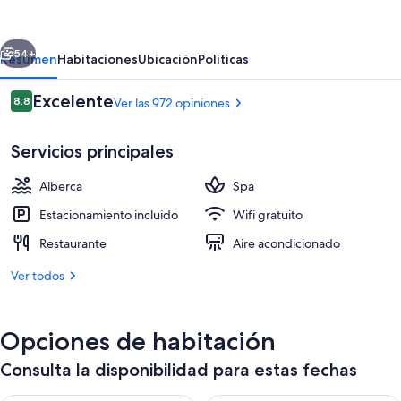
San
Salvador
erior
Siguiente
Hotel
54+
Resumen
Habitaciones
Ubicación
Políticas
Opiniones
Excelente
8.8
Ver las 972 opiniones
8.8 de 10,
Servicios principales
Alberca
Spa
Estacionamiento incluido
Wifi gratuito
Restaurante
Aire acondicionado
Servicio de la propiedad
Ver todos
Opciones de habitación
Consulta la disponibilidad para estas fechas