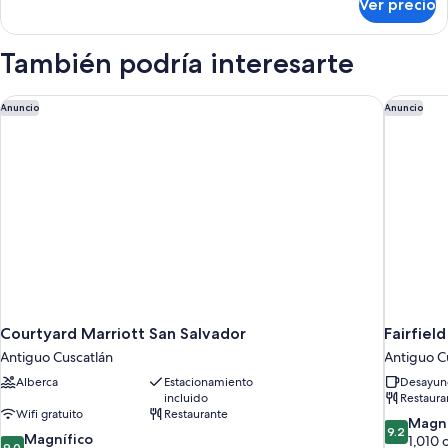
Ver precio
Suite
size
junior,
(No
1
También podría interesarte
View)
cama
King
size
Courtyard Marriott San Salvador
Fairfield
Anuncio
Anuncio
(No
View)
Courtyard Marriott San Salvador
Fairfiel
Antiguo Cuscatlán
Antiguo C
Alberca
Estacionamiento
Desayuno
incluido
Restaura
Wifi gratuito
Restaurante
9.2
Magní
9.2
9.0
Magnífico
de
1,010 
9.0