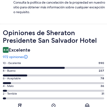
Consulta la política de cancelación de la propiedad en nuestro
sitio para obtener más información sobre cualquier excepción
o requisito.
Opiniones
Opiniones de Sheraton
Presidente San Salvador Hotel
Excelente
8.8
972 opiniones
Puntuación
10 - Excelente
590
de
Puntuación
8 - Bueno
237
10,
de
es
Puntuación
6 - Aceptable
78
8,
decir,
de
es
Puntuación
4 - Malo
36
Excelente.
6,
decir,
de
Basada
es
Puntuación
2 - Terrible
31
Bueno.
4,
en
decir,
de
Basada
es
590
Aceptable.
2,
en
decir,