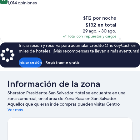
de
1,014 opiniones
10,
10,
Magnífico
Magnífico,
1,010
$112 por noche
1,014
opiniones
El
$132 en total
opiniones
precio
29 ago. - 30 ago.
actual
Total con impuestos y cargos
es
Inicia sesión y reserva para acumular crédito OneKeyCash en
de
miles de hoteles. ¡Más recompensas te llevan a más aventuras!
$132
Iniciar sesión
Registrarme gratis
Información de la zona
Sheraton Presidente San Salvador Hotel se encuentra en una
zona comercial, en el área de Zona Rosa en San Salvador.
Aquellos que quieran ir de compras pueden visitar Centro
Comercial La Gran Vía y Metrocentro, mientras que quienes
Ver más
quieran apreciar la belleza natural de la zona pueden ir a Lago de
Ilopango. También vale la pena conocer Centro Cultural de
España en El Salvador y Galaxy Casino.
Visita nuestra guía de San
Salvador