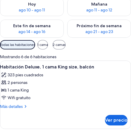
Consulta la disponibilidad para hoy ago 10 - ago 11
Consulta la disponibilidad par
Hoy
Mañana
ago 10 - ago 11
ago 11 - ago 12
Consulta la disponibilidad para este fin de semana ago 14 - ag
Consulta la disponibilidad pa
Este fin de semana
Próximo fin de semana
ago 14 - ago 16
ago 21 - ago 23
Filtros
Todas las habitaciones
1 cama
2 camas
disponibles
para
Mostrando 6 de 6 habitaciones
las
Abrir
Habitación Deluxe, 1 cama King size, b
10
Habitación Deluxe, 1 cama King size, balcón
habitaciones
todas
323 pies cuadrados
las
2 personas
fotos
de
1 cama King
Habitación
Wifi gratuito
Deluxe,
Más
Más detalles
1
detalles
cama
sobre
Ver precio
Habitación
King
Deluxe,
size,