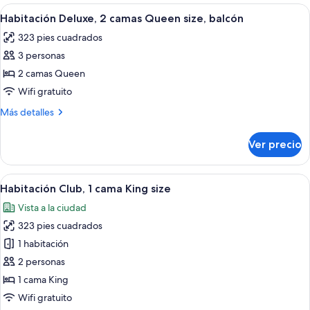
1
Abrir
Habitación de hotel con dos camas, un e
balcón
9
cama
Habitación Deluxe, 2 camas Queen size, balcón
todas
King
323 pies cuadrados
size,
las
balcón
3 personas
fotos
de
2 camas Queen
Habitación
Wifi gratuito
Deluxe,
Más
Más detalles
2
detalles
camas
sobre
Ver precio
Habitación
Queen
Deluxe,
size,
2
Abrir
Una habitación de hotel con cama, escrit
balcón
9
camas
Habitación Club, 1 cama King size
todas
Queen
Vista a la ciudad
size,
las
balcón
323 pies cuadrados
fotos
de
1 habitación
Habitación
2 personas
Club,
1 cama King
1
Wifi gratuito
cama