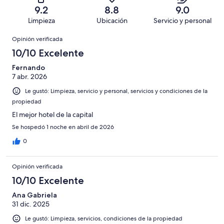
de
Basada
es
237
Malo.
9.2
8.8
9.0
972
en
decir,
de
Basada
Limpieza
Ubicación
Servicio y personal
opiniones
78
Terrible.
972
en
Opiniones
de
Basada
opiniones
Opinión verificada
36
972
en
de
10/10 Excelente
opiniones
31
972
de
Fernando
opiniones
7 abr. 2026
972
opiniones
Le gustó: Limpieza, servicio y personal, servicios y condiciones de la
propiedad
El mejor hotel de la capital
Se hospedó 1 noche en abril de 2026
0
Opinión verificada
10/10 Excelente
Ana Gabriela
31 dic. 2025
Le gustó: Limpieza, servicios, condiciones de la propiedad