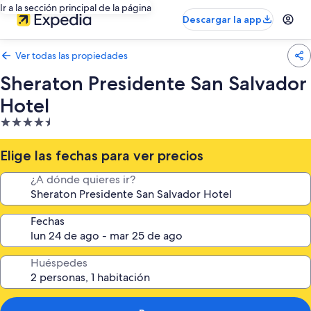
Ir a la sección principal de la página
Descargar la app
Ver todas las propiedades
Sheraton Presidente San Salvador
Hotel
Propiedad
de
4.5
Elige las fechas para ver precios
estrellas
¿A dónde quieres ir?
Fechas
Huéspedes