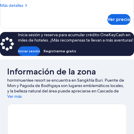
Más
Más detalles
detalles
sobre
Ver precio
Habitación
Inicia sesión y reserva para acumular crédito OneKeyCash en
miles de hoteles. ¡Más recompensas te llevan a más aventuras!
Iniciar sesión
Registrarme gratis
Información de la zona
hormmuenlee resort se encuentra en Sangkhla Buri. Puente de
Mon y Pagoda de Bodhgaya son lugares emblemáticos locales,
y la belleza natural del área puede apreciarse en Cascada de
Giardini y Parque Nacional Khao Laem.
Ver más
Visita nuestra guía de
Sangkhla Buri
Ver más resorts en Sangkhla Buri