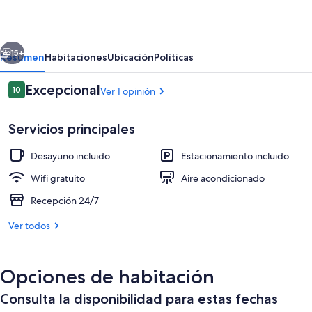
erior
Siguiente
15+
Resumen
Habitaciones
Ubicación
Políticas
Opiniones
Excepcional
10
Ver 1 opinión
10 de 10,
Servicios principales
Desayuno incluido
Estacionamiento incluido
Wifi gratuito
Aire acondicionado
Recepción 24/7
Restaurante
Ver todos
Opciones de habitación
Consulta la disponibilidad para estas fechas