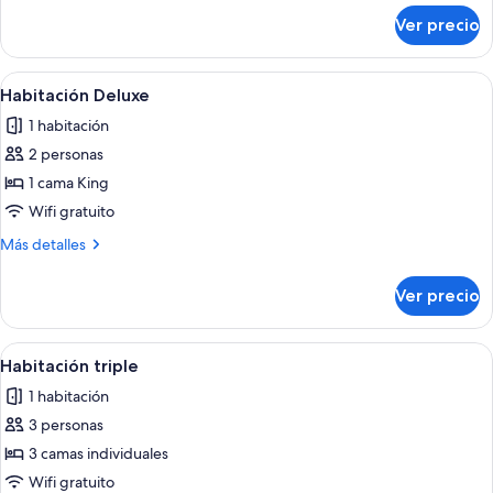
2
sobre
Ver precio
Habitación
camas
básica
individuales
con
Abrir
Un dormitorio moderno con una cama g
3
2
Habitación Deluxe
todas
camas
1 habitación
individuales
las
2 personas
fotos
de
1 cama King
Habitación
Wifi gratuito
Deluxe
Más
Más detalles
detalles
sobre
Ver precio
Habitación
Deluxe
Abrir
Habitación de hotel con dos camas, un 
3
Habitación triple
todas
1 habitación
las
3 personas
fotos
de
3 camas individuales
Habitación
Wifi gratuito