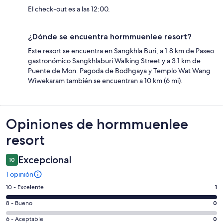
El check-out es a las 12:00.
¿Dónde se encuentra hormmuenlee resort?
Este resort se encuentra en Sangkhla Buri, a 1.8 km de Paseo
gastronómico Sangkhlaburi Walking Street y a 3.1 km de
Puente de Mon. Pagoda de Bodhgaya y Templo Wat Wang
Wiwekaram también se encuentran a 10 km (6 mi).
Opiniones
Opiniones de hormmuenlee
resort
Excepcional
10
1 opinión
Puntuación
10 - Excelente
1
de
Puntuación
8 - Bueno
0
10,
de
es
Puntuación
6 - Aceptable
0