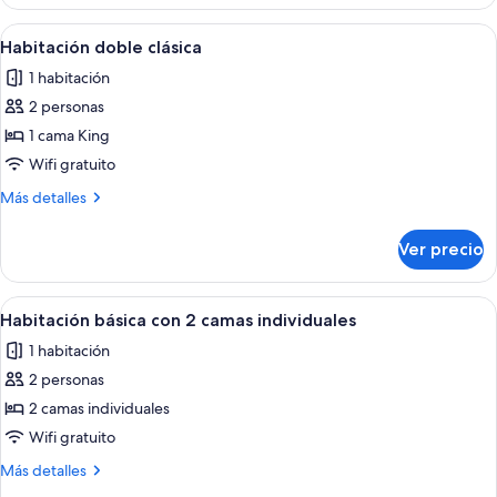
individual
básica
Abrir
Un dormitorio con cama, cortinas, air
3
Habitación doble clásica
todas
1 habitación
las
2 personas
fotos
de
1 cama King
Habitación
Wifi gratuito
doble
Más
Más detalles
clásica
detalles
sobre
Ver precio
Habitación
doble
clásica
Abrir
Una habitación con paredes de madera
3
Habitación básica con 2 camas individuales
todas
1 habitación
las
2 personas
fotos
de
2 camas individuales
Habitación
Wifi gratuito
básica
Más
Más detalles
con
detalles