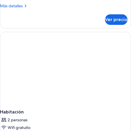
triple
Más
Más detalles
detalles
sobre
Ver precio
Habitación
triple
Habitación
2 personas
Wifi gratuito