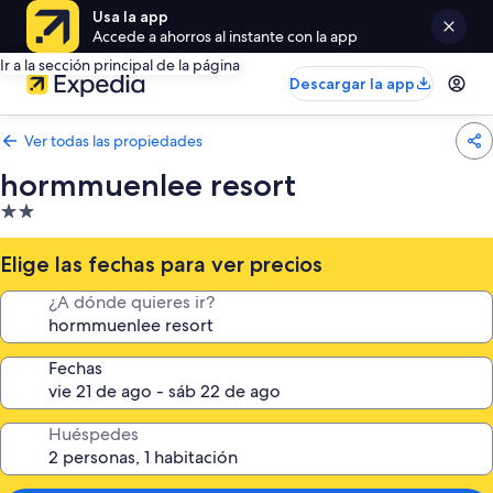
Usa la app
Accede a ahorros al instante con la app
Ir a la sección principal de la página
Descargar la app
Ver todas las propiedades
hormmuenlee resort
Propiedad
de
2.0
Elige las fechas para ver precios
estrellas
¿A dónde quieres ir?
Fechas
Huéspedes