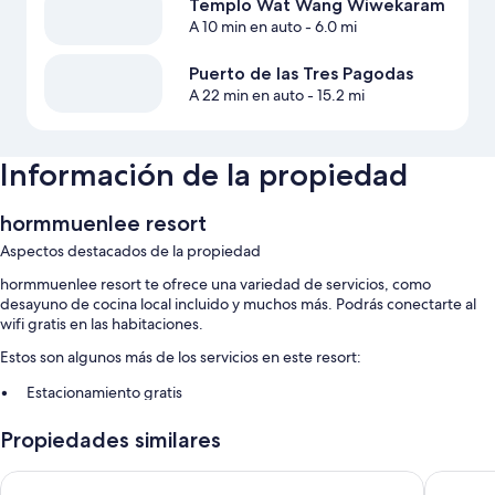
Templo Wat Wang Wiwekaram
A 10 min en auto
- 6.0 mi
Puerto de las Tres Pagodas
A 22 min en auto
- 15.2 mi
Información de la propiedad
hormmuenlee resort
Aspectos destacados de la propiedad
hormmuenlee resort te ofrece una variedad de servicios, como
desayuno de cocina local incluido y muchos más. Podrás conectarte al
wifi gratis en las habitaciones.
Estos son algunos más de los servicios en este resort:
Estacionamiento gratis
Recepción disponible las 24 horas
Propiedades similares
Características de la habitación
Samprasob Resort
Phornpai