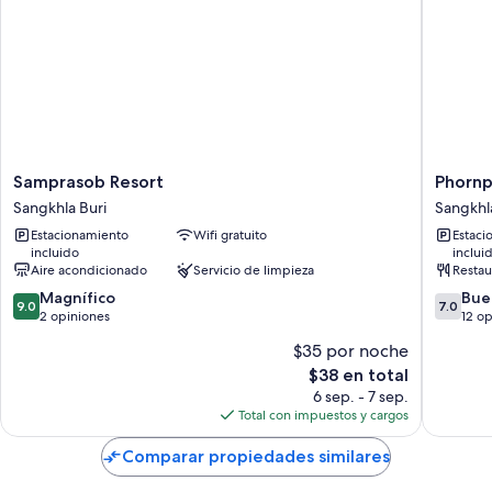
Todas las habitaciones de hormmuenlee resort cuentan con
amenidades, como aire acondicionado o wifi gratis.
Otros servicios que también encontrarás en las habitaciones incluyen:
Baños con regaderas y shampoo
Terrazas o patios y escritorios
Samprasob
Phornpai
Samprasob Resort
Phornp
Resort
Riversid
Sangkhla Buri
Sangkhl
Sangkhla
Resort
Estacionamiento
Wifi gratuito
Estaci
Buri
Sangkhl
incluido
inclui
Buri
Aire acondicionado
Servicio de limpieza
Restau
9.0
7.0
Magnífico
Bue
9.0
7.0
de
de
2 opiniones
12 o
10,
10,
$35 por noche
Magnífico,
Bueno,
El
$38 en total
2
12
precio
opiniones
opinion
6 sep. - 7 sep.
actual
Total con impuestos y cargos
es
de
Comparar propiedades similares
$38