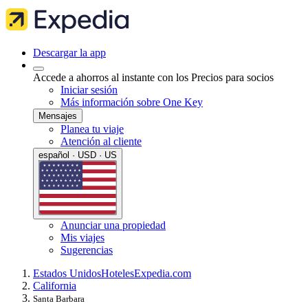
Descargar la app
Accede a ahorros al instante con los Precios para socios
Iniciar sesión
Más información sobre One Key
Mensajes
Planea tu viaje
Atención al cliente
español · USD · US
Anunciar una propiedad
Mis viajes
Sugerencias
Estados Unidos
Hoteles
Expedia.com
California
Santa Barbara