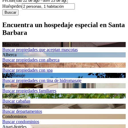
Fechas
Huéspedes
Buscar
Encuentra un hospedaje especial en Santa
Barbara
Mascotas
Buscar propiedades que aceptan mascotas
Alberca
Buscar propiedades con alberca
Spa
Buscar propiedades con spa
Hidromasaje
Buscar propiedades con tina de hidromasaje
Familias
Buscar propiedades familiares
Cabañas
Buscar cabañas
Departa­mentos
Buscar departamentos
Condominios
Buscar condominios
Apart-hoteles