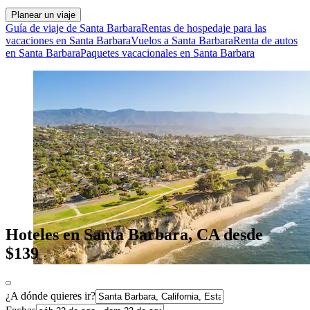
Planear un viaje
Guía de viaje de Santa Barbara
Rentas de hospedaje para las
vacaciones en Santa Barbara
Vuelos a Santa Barbara
Renta de autos
en Santa Barbara
Paquetes vacacionales en Santa Barbara
Hoteles en Santa Barbara, CA desde
$139
¿A dónde quieres ir?