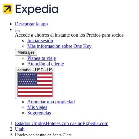
Descargar la app
Accede a ahorros al instante con los Precios para socios
Iniciar sesión
Más información sobre One Key
Mensajes
Planea tu viaje
Atención al cliente
español · USD · US
Anunciar una propiedad
Mis viajes
Sugerencias
Estados Unidos
Hoteles con casino
Expedia.com
Utah
Hoteles con casino en Santa Clara