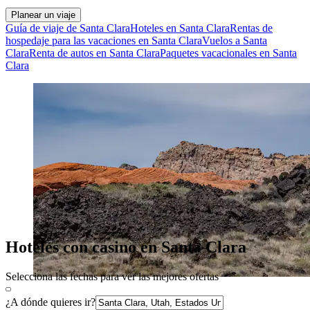
Planear un viaje
Guía de viaje de Santa Clara
Hoteles en Santa Clara
Rentas de
hospedaje para las vacaciones en Santa Clara
Vuelos a Santa
Clara
Renta de autos en Santa Clara
Paquetes vacacionales en Santa
Clara
Hoteles con casino en Santa Clara
Selecciona las fechas para ver las mejores ofertas
¿A dónde quieres ir?