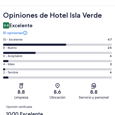
Opiniones
Opiniones de Hotel Isla Verde
Excelente
8.8
81 opiniones
Puntuación
10 - Excelente
47
de
Puntuación
8 - Bueno
24
10,
de
es
Puntuación
6 - Aceptable
4
8,
decir,
de
es
Puntuación
4 - Malo
2
Excelente.
6,
decir,
de
Basada
es
Puntuación
2 - Terrible
4
Bueno.
4,
en
decir,
de
Basada
es
47
Aceptable.
2,
en
decir,
de
Basada
es
24
Malo.
8.8
8.6
8.8
81
en
decir,
de
Basada
Limpieza
Ubicación
Servicio y personal
opiniones
4
Terrible.
81
en
Opiniones
de
Basada
opiniones
Opinión verificada
2
81
en
de
10/10 Excelente