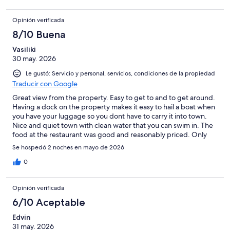
Opinión verificada
8/10 Buena
Vasiliki
30 may. 2026
Le gustó: Servicio y personal, servicios, condiciones de la propiedad
Traducir con Google
Great view from the property. Easy to get to and to get around.
Having a dock on the property makes it easy to hail a boat when
you have your luggage so you dont have to carry it into town.
Nice and quiet town with clean water that you can swim in. The
food at the restaurant was good and reasonably priced. Only
concern would be that when we used the sauna and poured the
Se hospedó 2 noches en mayo de 2026
water on the heating mechinism to make steam a whole colony
of ants flooded out.
0
Opinión verificada
6/10 Aceptable
Edvin
31 may. 2026