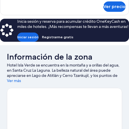
camas
sobre
Ver precio
Cabaña
familiar,
varias
Inicia sesión y reserva para acumular crédito OneKeyCash en
camas
miles de hoteles. ¡Más recompensas te llevan a más aventuras!
Iniciar sesión
Registrarme gratis
Información de la zona
Hotel Isla Verde se encuentra en la montaña y a orillas del agua,
en Santa Cruz La Laguna. La belleza natural del área puede
apreciarse en Lago de Atitlán y Cerro Tzankujil, y los puntos de
interés incluyen Atitlan Reserve Butterfly Garden y Centro de
Ver más
artes Casa Cakchiquel. También vale la pena conocer
Cooperativa de café La Voz y La Calle de los Sombreros. Las
actividades como kayaks, buceo y natación ofrecen una gran
oportunidad de disfrutar del agua y, si buscas un poco de
adrenalina, puedes hacer tours ecológicos en los alrededores.
Visita nuestra guía de Santa Cruz La Laguna