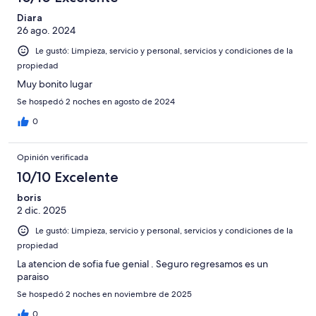
opiniones
4
81
de
Diara
opiniones
26 ago. 2024
81
opiniones
Le gustó: Limpieza, servicio y personal, servicios y condiciones de la
propiedad
Muy bonito lugar
Se hospedó 2 noches en agosto de 2024
0
Opinión verificada
10/10 Excelente
boris
2 dic. 2025
Le gustó: Limpieza, servicio y personal, servicios y condiciones de la
propiedad
La atencion de sofia fue genial . Seguro regresamos es un
paraiso
Se hospedó 2 noches en noviembre de 2025
0