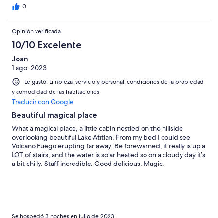
0
Opinión verificada
10/10 Excelente
Joan
1 ago. 2023
Le gustó: Limpieza, servicio y personal, condiciones de la propiedad
y comodidad de las habitaciones
Traducir con Google
Beautiful magical place
What a magical place, a little cabin nestled on the hillside
overlooking beautiful Lake Atitlan. From my bed I could see
Volcano Fuego erupting far away. Be forewarned, it really is up a
LOT of stairs, and the water is solar heated so on a cloudy day it’s
a bit chilly. Staff incredible. Good delicious. Magic.
Se hospedó 3 noches en julio de 2023