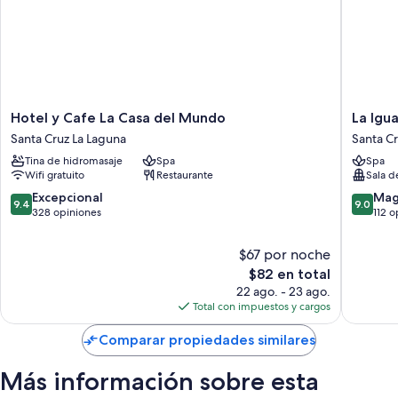
toallas de playa
Muebles de exterior, sala de juntas y servicio de organización de
bodas
Características de la habitación
Todas las habitaciones de Hotel Isla Verde cuentan con amenidades
Hotel
La
Hotel y Cafe La Casa del Mundo
La Igu
como área de descanso independiente.
y
Iguana
Santa Cruz La Laguna
Santa Cr
Cafe
Perdida
Otros servicios que también disfrutarás incluyen:
Tina de hidromasaje
Spa
Spa
La
-
Wifi gratuito
Restaurante
Sala d
Casa
Hostel
Reciclaje y focos LED
del
Santa
9.4
9.0
Excepcional
Mag
9.4
9.0
Áreas de descanso independientes y servicio de limpieza diario
Mundo
Cruz
de
de
328 opiniones
112 o
Santa
La
10,
10,
Cruz
Laguna
Excepcional,
Magnífi
$67 por noche
La
328
112
El
$82 en total
Laguna
opiniones
opinion
precio
22 ago. - 23 ago.
actual
Total con impuestos y cargos
es
de
Comparar propiedades similares
$82
Más información sobre esta