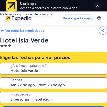
Usa la app
Accede a ahorros al instante con la app
Ir a la sección principal de la página
Descargar la app
Ver todas las propiedades
Hotel Isla Verde
Propiedad
de
3.0
Elige las fechas para ver precios
estrellas
¿A dónde quieres ir?
Fechas
Huéspedes