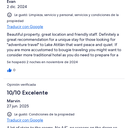
Evan
2 dic. 2024
Le gustó: Limpieza, servicio y personal, servicios y condiciones de la
propiedad
Traducir con Google
Beautiful property, great location and friendly staff. Definitely a
great recommendation for a unique stay for those looking for
"adventure travel" to Lake Atitlán that want peace and quiet. If
you are more accustomed to bougie traveling you might want to
consider more traditional hotel as you do need to prepare for a
little walking up the stairs to your room and no heat when it can
Se hospedó 2 noches en noviembre de 2024
get cold in November. Very picturesque and highly
recommended.
0
Opinión verificada
10/10 Excelente
Marvin
27 jun. 2025
Le gustó: Condiciones de la propiedad
Traducir con Google
A lot of stairs to the rooms. No A/C, no screens on the doors so