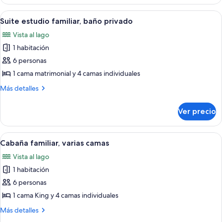
baño
lago
privado,
Abrir
Suite estudio familiar, baño privado 
8
vista
Suite estudio familiar, baño privado
todas
al
Vista al lago
lago
las
1 habitación
fotos
de
6 personas
Suite
1 cama matrimonial y 4 camas individuales
estudio
Más
Más detalles
familiar,
detalles
baño
sobre
Ver precio
Suite
privado
estudio
familiar,
Abrir
Un edificio de dos pisos con balcón,
10
baño
Cabaña familiar, varias camas
todas
privado
Vista al lago
las
1 habitación
fotos
de
6 personas
Cabaña
1 cama King y 4 camas individuales
familiar,
Más
Más detalles
varias
detalles