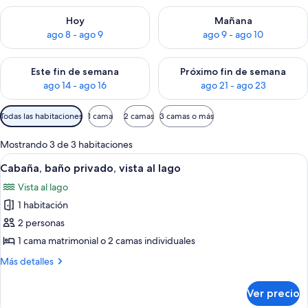
Consulta la disponibilidad para hoy ago 8 - ago 9
Consulta la disponibilidad pa
Hoy
Mañana
ago 8 - ago 9
ago 9 - ago 10
Consulta la disponibilidad para este fin de semana ago 14 - ag
Consulta la disponibilidad pa
Este fin de semana
Próximo fin de semana
ago 14 - ago 16
ago 21 - ago 23
Filtros
Todas las habitaciones
1 cama
2 camas
3 camas o más
disponibles
para
Mostrando 3 de 3 habitaciones
las
Abrir
Un balcón con mobiliario de madera y 
11
Cabaña, baño privado, vista al lago
habitaciones
todas
Vista al lago
las
1 habitación
fotos
de
2 personas
Cabaña,
1 cama matrimonial o 2 camas individuales
baño
Más
Más detalles
privado,
detalles
vista
sobre
Ver precio
Cabaña,
al