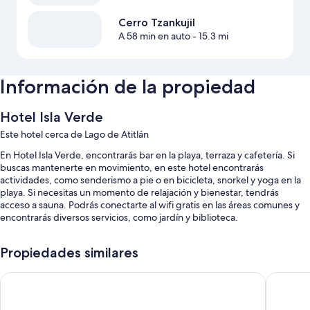
Cerro Tzankujil
A 58 min en auto
- 15.3 mi
Información de la propiedad
Hotel Isla Verde
Este hotel cerca de Lago de Atitlán
En Hotel Isla Verde, encontrarás bar en la playa, terraza y cafetería. Si
buscas mantenerte en movimiento, en este hotel encontrarás
actividades, como senderismo a pie o en bicicleta, snorkel y yoga en la
playa. Si necesitas un momento de relajación y bienestar, tendrás
acceso a sauna. Podrás conectarte al wifi gratis en las áreas comunes y
encontrarás diversos servicios, como jardín y biblioteca.
Estos son otros servicios:
Propiedades similares
Alberca al aire libre
Hotel y Cafe La Casa del Mundo
La Iguan
Desayuno a la carta (con cargo), traslado desde/hacia la terminal de
cruceros y caja de seguridad en la recepción
Café o té en el lobby, asistencia para compra de tours o entradas y