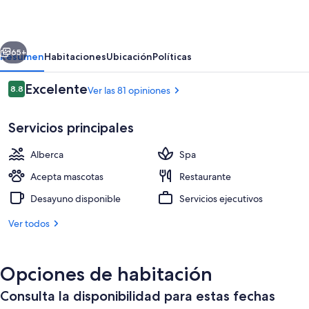
Verde
erior
Siguiente
65+
Resumen
Habitaciones
Ubicación
Políticas
Opiniones
Excelente
8.8
Ver las 81 opiniones
8.8 de 10,
Servicios principales
Alberca
Spa
Acepta mascotas
Restaurante
Desayuno disponible
Servicios ejecutivos
Restaurante
Ver todos
Opciones de habitación
Consulta la disponibilidad para estas fechas